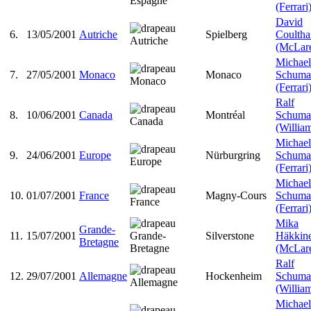
(Ferrari
David
6.
13/05/2001
Autriche
Spielberg
Coultha
(McLar
Michael
7.
27/05/2001
Monaco
Monaco
Schuma
(Ferrari
Ralf
8.
10/06/2001
Canada
Montréal
Schuma
(Willia
Michael
9.
24/06/2001
Europe
Nürburgring
Schuma
(Ferrari
Michael
10.
01/07/2001
France
Magny-Cours
Schuma
(Ferrari
Mika
Grande-
11.
15/07/2001
Silverstone
Häkkin
Bretagne
(McLar
Ralf
12.
29/07/2001
Allemagne
Hockenheim
Schuma
(Willia
Michael