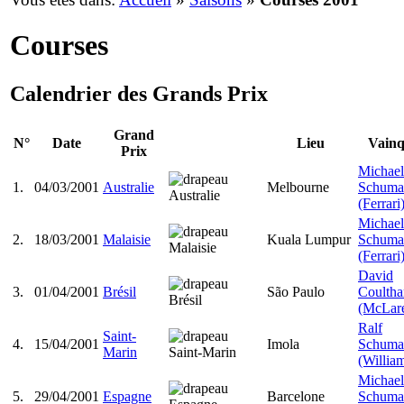
Courses
Calendrier des Grands Prix
Grand
N°
Date
Lieu
Vain
Prix
Michael
1.
04/03/2001
Australie
Melbourne
Schuma
(Ferrari
Michael
2.
18/03/2001
Malaisie
Kuala Lumpur
Schuma
(Ferrari
David
3.
01/04/2001
Brésil
São Paulo
Coultha
(McLar
Ralf
Saint-
4.
15/04/2001
Imola
Schuma
Marin
(Willia
Michael
5.
29/04/2001
Espagne
Barcelone
Schuma