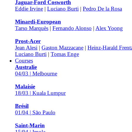
Jaguar-Ford Cosworth
Eddie Irvine
|
Luciano Burti
|
Pedro De la Rosa
Minardi-European
Tarso Marquès
|
Fernando Alonso
|
Alex Yoong
Prost-Acer
Jean Alesi
|
Gaston Mazzacane
|
Heinz-Harald Frent
Luciano Burti
|
Tomas Enge
Courses
Australie
04/03 | Melbourne
Malaisie
18/03 | Kuala Lumpur
Brésil
01/04 | São Paulo
Saint-Marin
15/04 | Imola