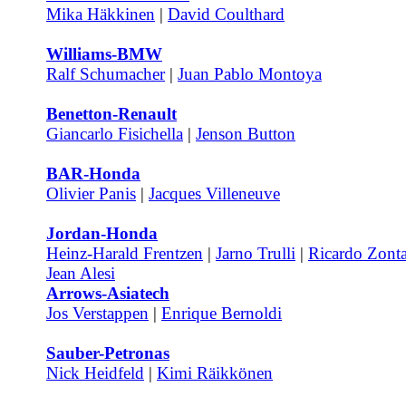
Mika Häkkinen
|
David Coulthard
Williams-BMW
Ralf Schumacher
|
Juan Pablo Montoya
Benetton-Renault
Giancarlo Fisichella
|
Jenson Button
BAR-Honda
Olivier Panis
|
Jacques Villeneuve
Jordan-Honda
Heinz-Harald Frentzen
|
Jarno Trulli
|
Ricardo Zont
Jean Alesi
Arrows-Asiatech
Jos Verstappen
|
Enrique Bernoldi
Sauber-Petronas
Nick Heidfeld
|
Kimi Räikkönen