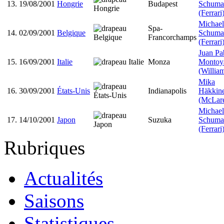
13.
19/08/2001
Hongrie
Budapest
Schuma
(Ferrari
Michael
Spa-
14.
02/09/2001
Belgique
Schuma
Francorchamps
(Ferrari
Juan Pa
15.
16/09/2001
Italie
Monza
Montoy
(Willia
Mika
16.
30/09/2001
États-Unis
Indianapolis
Häkkin
(McLar
Michael
17.
14/10/2001
Japon
Suzuka
Schuma
(Ferrari
Rubriques
Actualités
Saisons
Statistiques