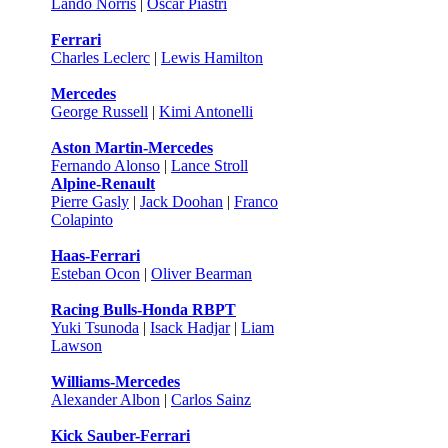
Lando Norris
|
Oscar Piastri
Ferrari
Charles Leclerc
|
Lewis Hamilton
Mercedes
George Russell
|
Kimi Antonelli
Aston Martin-Mercedes
Fernando Alonso
|
Lance Stroll
Alpine-Renault
Pierre Gasly
|
Jack Doohan
|
Franco
Colapinto
Haas-Ferrari
Esteban Ocon
|
Oliver Bearman
Racing Bulls-Honda RBPT
Yuki Tsunoda
|
Isack Hadjar
|
Liam
Lawson
Williams-Mercedes
Alexander Albon
|
Carlos Sainz
Kick Sauber-Ferrari