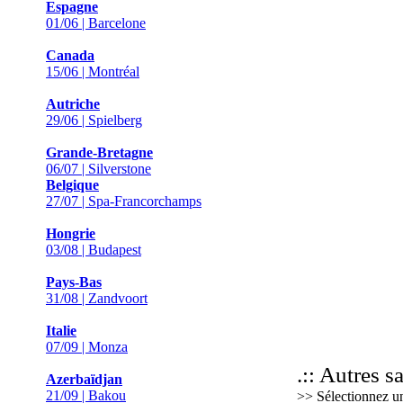
Espagne
01/06 | Barcelone
Canada
15/06 | Montréal
Autriche
29/06 | Spielberg
Grande-Bretagne
06/07 | Silverstone
Belgique
27/07 | Spa-Francorchamps
Hongrie
03/08 | Budapest
Pays-Bas
31/08 | Zandvoort
Italie
07/09 | Monza
.:: Autres sa
Azerbaïdjan
21/09 | Bakou
>> Sélectionnez u