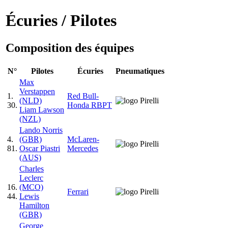
Écuries / Pilotes
Composition des équipes
N°
Pilotes
Écuries
Pneumatiques
Max
Verstappen
1.
Red Bull-
(NLD)
30.
Honda RBPT
Liam Lawson
(NZL)
Lando Norris
4.
(GBR)
McLaren-
81.
Oscar Piastri
Mercedes
(AUS)
Charles
Leclerc
16.
(MCO)
Ferrari
44.
Lewis
Hamilton
(GBR)
George