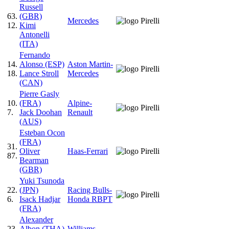
Russell
63.
(GBR)
Mercedes
12.
Kimi
Antonelli
(ITA)
Fernando
14.
Alonso (ESP)
Aston Martin-
18.
Lance Stroll
Mercedes
(CAN)
Pierre Gasly
10.
(FRA)
Alpine-
7.
Jack Doohan
Renault
(AUS)
Esteban Ocon
(FRA)
31.
Oliver
Haas-Ferrari
87.
Bearman
(GBR)
Yuki Tsunoda
22.
(JPN)
Racing Bulls-
6.
Isack Hadjar
Honda RBPT
(FRA)
Alexander
23.
Albon (THA)
Williams-