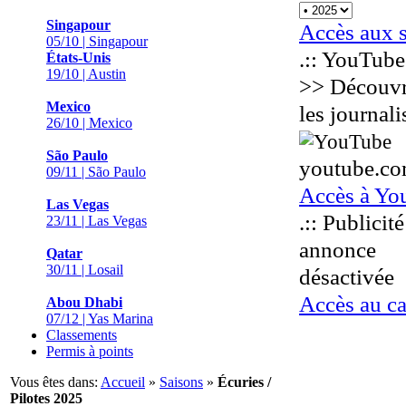
Singapour
Accès aux 
05/10 | Singapour
.:: YouTube 
États-Unis
19/10 | Austin
>> Découvre
Mexico
les journali
26/10 | Mexico
São Paulo
youtube.c
09/11 | São Paulo
Accès à Yo
Las Vegas
.:: Publicité 
23/11 | Las Vegas
annonce
Qatar
30/11 | Losail
désactivée
Accès au ca
Abou Dhabi
07/12 | Yas Marina
Classements
Permis à points
Vous êtes dans:
Accueil
»
Saisons
»
Écuries /
Pilotes 2025