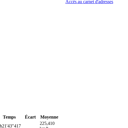
Accès au carnet d'adresses
Temps
Écart
Moyenne
225,410
h21'43"417