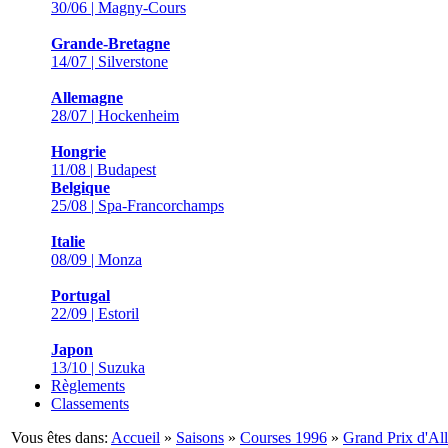
30/06 | Magny-Cours
Grande-Bretagne
14/07 | Silverstone
Allemagne
28/07 | Hockenheim
Hongrie
11/08 | Budapest
Belgique
25/08 | Spa-Francorchamps
Italie
08/09 | Monza
Portugal
22/09 | Estoril
Japon
13/10 | Suzuka
Règlements
Classements
Vous êtes dans:
Accueil
»
Saisons
»
Courses 1996
»
Grand Prix d'A