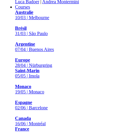
Luca Badoer
|
Andrea Montermini
Courses
Australie
10/03 | Melbourne
Brésil
31/03 | São Paulo
Argentine
07/04 | Buenos Aires
Europe
28/04 | Nürburgring
Saint-Marin
05/05 | Imola
Monaco
19/05 | Monaco
Espagne
02/06 | Barcelone
Canada
16/06 | Montréal
France