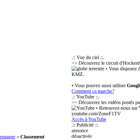
.:: Vue du ciel ::.
>> Découvrez le circuit d'Hockenh
• Vous disposez d
KMZ.
• Vous pouvez aussi utiliser
Googl
Comment ça marche?
.:: YouTube ::.
>> Découvrez les vidéos postés par l
• Retrouvez-nous sur Y
youtube.com/ZoneF1TV
Accès à YouTube
.:: Publicité ::.
annonce
désactivée
llemagne
»
Classement