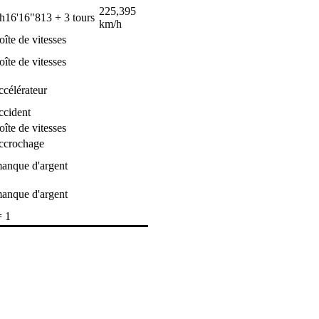
225,395
h16'16"813
+ 3 tours
km/h
oîte de vitesses
oîte de vitesses
ccélérateur
ccident
oîte de vitesses
ccrochage
anque d'argent
anque d'argent
= 1