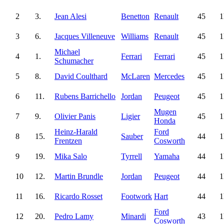
2
3.
Jean Alesi
Benetton
Renault
45
1
3
6.
Jacques Villeneuve
Williams
Renault
45
1
Michael
4
1.
Ferrari
Ferrari
45
1
Schumacher
5
8.
David Coulthard
McLaren
Mercedes
45
1
6
11.
Rubens Barrichello
Jordan
Peugeot
45
1
Mugen
7
9.
Olivier Panis
Ligier
45
1
Honda
Heinz-Harald
Ford
8
15.
Sauber
44
1
Frentzen
Cosworth
9
19.
Mika Salo
Tyrrell
Yamaha
44
1
10
12.
Martin Brundle
Jordan
Peugeot
44
1
11
16.
Ricardo Rosset
Footwork
Hart
44
1
Ford
12
20.
Pedro Lamy
Minardi
43
1
Cosworth