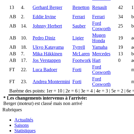
13
4.
Gerhard Berger
Benetton
Renault
42
1
AB
2.
Eddie Irvine
Ferrari
Ferrari
34
b
Ford
AB
14.
Johnny Herbert
Sauber
25
b
Cosworth
Mugen
AB
10.
Pedro Diniz
Ligier
19
a
Honda
AB
18.
Ukyo Katayama
Tyrrell
Yamaha
19
a
AB
7.
Mika Häkkinen
McLaren
Mercedes
13
b
AB
17.
Jos Verstappen
Footwork
Hart
0
a
Ford
FT
22.
Luca Badoer
Forti
m
Cosworth
Ford
FT
23.
Andrea Montermini
Forti
m
Cosworth
Barème des points: 1er = 10 | 2e = 6 | 3e = 4 | 4e = 3 | 5e = 2 | 6e 
* Les changements intervenus à l'arrivée:
Berger (moteur) est classé mais non arrivé
Rubriques
Actualités
Saisons
Statistiques