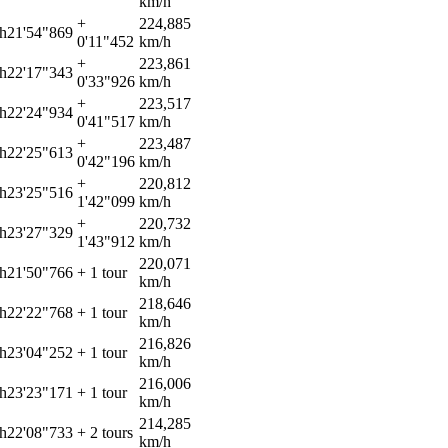
km/h
+
224,885
h21'54"869
0'11"452
km/h
+
223,861
h22'17"343
0'33"926
km/h
+
223,517
h22'24"934
0'41"517
km/h
+
223,487
h22'25"613
0'42"196
km/h
+
220,812
h23'25"516
1'42"099
km/h
+
220,732
h23'27"329
1'43"912
km/h
220,071
h21'50"766
+ 1 tour
km/h
218,646
h22'22"768
+ 1 tour
km/h
216,826
h23'04"252
+ 1 tour
km/h
216,006
h23'23"171
+ 1 tour
km/h
214,285
h22'08"733
+ 2 tours
km/h