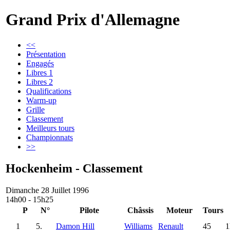
Grand Prix d'Allemagne
<<
Présentation
Engagés
Libres 1
Libres 2
Qualifications
Warm-up
Grille
Classement
Meilleurs tours
Championnats
>>
Hockenheim - Classement
Dimanche 28 Juillet 1996
14h00 - 15h25
P
N°
Pilote
Châssis
Moteur
Tours
1
5.
Damon Hill
Williams
Renault
45
1