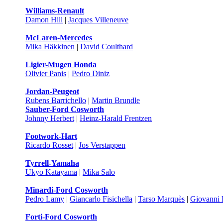
Williams-Renault
Damon Hill
|
Jacques Villeneuve
McLaren-Mercedes
Mika Häkkinen
|
David Coulthard
Ligier-Mugen Honda
Olivier Panis
|
Pedro Diniz
Jordan-Peugeot
Rubens Barrichello
|
Martin Brundle
Sauber-Ford Cosworth
Johnny Herbert
|
Heinz-Harald Frentzen
Footwork-Hart
Ricardo Rosset
|
Jos Verstappen
Tyrrell-Yamaha
Ukyo Katayama
|
Mika Salo
Minardi-Ford Cosworth
Pedro Lamy
|
Giancarlo Fisichella
|
Tarso Marquès
|
Giovanni 
Forti-Ford Cosworth