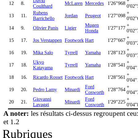
David
+
12
8.
McLaren
Mercedes
1'26"968
Coulthard
0'02"
Rubens
+
13
11.
Jordan
Peugeot
1'27"098
Barrichello
0'02"
Mugen
+
14
9.
Olivier Panis
Ligier
1'27"177
Honda
0'02"
+
15
17.
Jos Verstappen
Footwork
Hart
1'27"667
0'03"
+
16
19.
Mika Salo
Tyrrell
Yamaha
1'28"123
0'03"
Ukyo
+
17
18.
Tyrrell
Yamaha
1'28"541
Katayama
0'04"
+
18
16.
Ricardo Rosset
Footwork
Hart
1'28"561
0'04"
Ford
+
19
20.
Pedro Lamy
Minardi
1'28"764
Cosworth
0'04"
Giovanni
Ford
+
20
21.
Minardi
1'29"225
Lavaggi
Cosworth
0'04"
A noter:
les résultats ci-dessus regroupent ceu
et 1.2
Rubriques