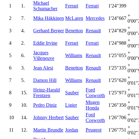
Michael
1
1.
Ferrari
Ferrari
1'24"399
Schumacher
+
2
7.
Mika Häkkinen
McLaren
Mercedes
1'24"667
0'00"
+
3
4.
Gerhard Berger
Benetton
Renault
1'24"829
0'00"
+
4
2.
Eddie Irvine
Ferrari
Ferrari
1'24"988
0'00"
Jacques
+
5
6.
Williams
Renault
1'25"055
Villeneuve
0'00"
+
6
3.
Jean Alesi
Benetton
Renault
1'25"335
0'00"
+
7
5.
Damon Hill
Williams
Renault
1'25"620
0'01"
Heinz-Harald
Ford
+
8
15.
Sauber
1'25"973
Frentzen
Cosworth
0'01"
Mugen
+
9
10.
Pedro Diniz
Ligier
1'26"350
Honda
0'01"
Ford
+
10
14.
Johnny Herbert
Sauber
1'26"706
Cosworth
0'02"
+
11
12.
Martin Brundle
Jordan
Peugeot
1'26"751
0'02"