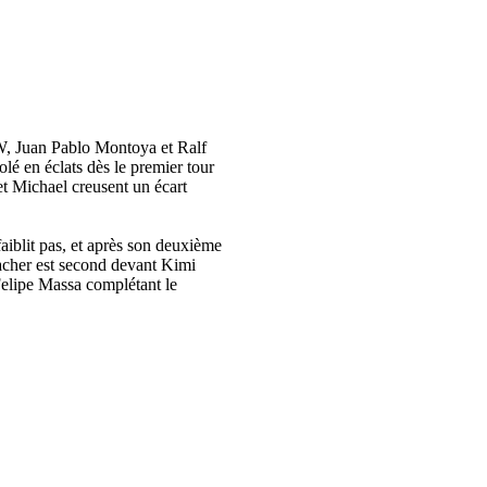
W, Juan Pablo Montoya et Ralf
lé en éclats dès le premier tour
et Michael creusent un écart
faiblit pas, et après son deuxième
umacher est second devant Kimi
elipe Massa complétant le