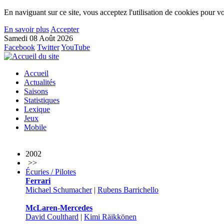
En naviguant sur ce site, vous acceptez l'utilisation de cookies pour vo
En savoir plus
Accepter
Samedi 08 Août 2026
Facebook
Twitter
YouTube
Accueil
Actualités
Saisons
Statistiques
Lexique
Jeux
Mobile
2002
>>
Écuries / Pilotes
Ferrari
Michael Schumacher
|
Rubens Barrichello
McLaren-Mercedes
David Coulthard
|
Kimi Räikkönen