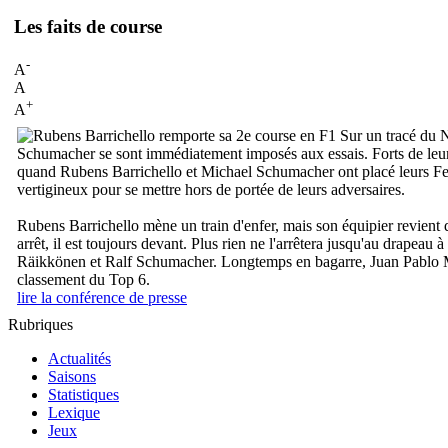
Les faits de course
-
A
A
+
A
Sur un tracé du N
Schumacher se sont immédiatement imposés aux essais. Forts de leurs 
quand Rubens Barrichello et Michael Schumacher ont placé leurs Ferra
vertigineux pour se mettre hors de portée de leurs adversaires.
Rubens Barrichello mène un train d'enfer, mais son équipier revient da
arrêt, il est toujours devant. Plus rien ne l'arrêtera jusqu'au drapea
Räikkönen et Ralf Schumacher. Longtemps en bagarre, Juan Pablo Mo
classement du Top 6.
lire la conférence de presse
Rubriques
Actualités
Saisons
Statistiques
Lexique
Jeux