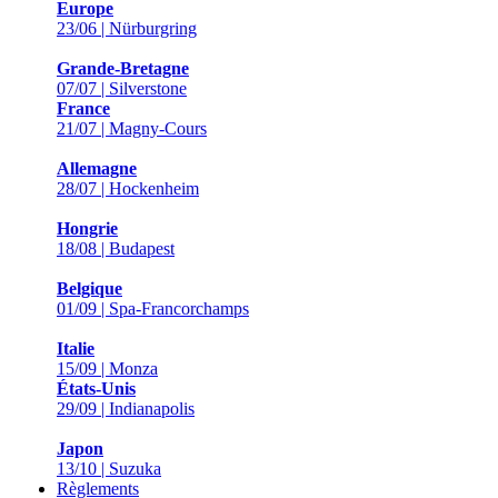
Europe
23/06 | Nürburgring
Grande-Bretagne
07/07 | Silverstone
France
21/07 | Magny-Cours
Allemagne
28/07 | Hockenheim
Hongrie
18/08 | Budapest
Belgique
01/09 | Spa-Francorchamps
Italie
15/09 | Monza
États-Unis
29/09 | Indianapolis
Japon
13/10 | Suzuka
Règlements