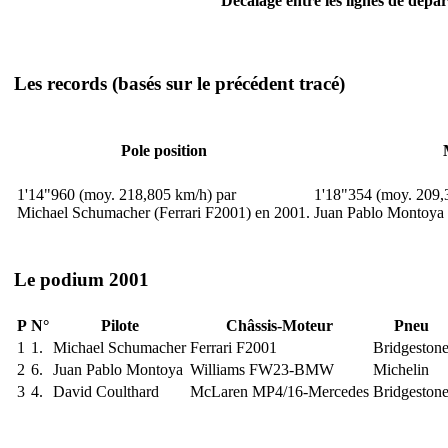
Décalage entre les lignes de dépar
Les records
(basés sur le précédent tracé)
Pole position
1'14"960 (moy. 218,805 km/h) par
1'18"354 (moy. 209,
Michael Schumacher (Ferrari F2001) en 2001.
Juan Pablo Montoya
Le podium 2001
P
N°
Pilote
Châssis-Moteur
Pneu
1
1.
Michael Schumacher
Ferrari F2001
Bridgeston
2
6.
Juan Pablo Montoya
Williams FW23-BMW
Michelin
3
4.
David Coulthard
McLaren MP4/16-Mercedes
Bridgeston