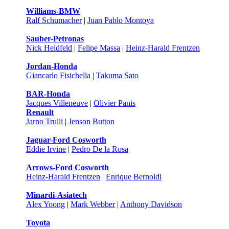
Williams-BMW
Ralf Schumacher
|
Juan Pablo Montoya
Sauber-Petronas
Nick Heidfeld
|
Felipe Massa
|
Heinz-Harald Frentzen
Jordan-Honda
Giancarlo Fisichella
|
Takuma Sato
BAR-Honda
Jacques Villeneuve
|
Olivier Panis
Renault
Jarno Trulli
|
Jenson Button
Jaguar-Ford Cosworth
Eddie Irvine
|
Pedro De la Rosa
Arrows-Ford Cosworth
Heinz-Harald Frentzen
|
Enrique Bernoldi
Minardi-Asiatech
Alex Yoong
|
Mark Webber
|
Anthony Davidson
Toyota