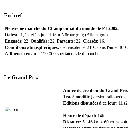
En bref
Neuvième manche du Championnat du monde de F1 2002.
Dates:
21, 22 et 23 juin.
Lieu:
Nürburgring (Allemagne).
Engagés:
22.
Qualifiés:
22.
Partants:
22.
Classés:
16.
Conditions atmosphériques:
ciel ensoleillé. 21°C dans l'air et 30°C 
Affluence:
environ 150 000 spectateurs le dimanche.
Le Grand Prix
Année de création du Grand Prix
Tracé modifié
(version rallongée du
Éditions disputées à ce jour:
11 (2
Heure de départ:
14h.
Distance:
5,146 km x 60 tours, soit