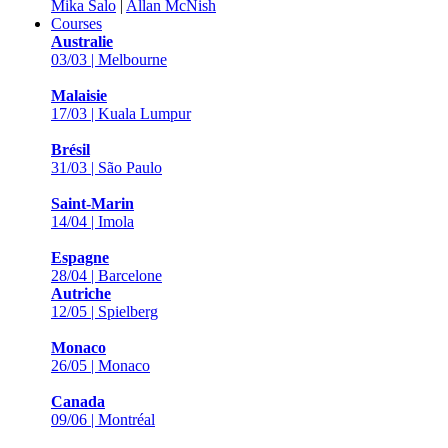
Mika Salo
|
Allan McNish
Courses
Australie
03/03 | Melbourne
Malaisie
17/03 | Kuala Lumpur
Brésil
31/03 | São Paulo
Saint-Marin
14/04 | Imola
Espagne
28/04 | Barcelone
Autriche
12/05 | Spielberg
Monaco
26/05 | Monaco
Canada
09/06 | Montréal