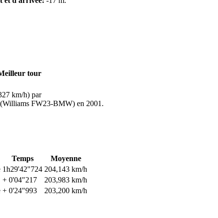
t et d'arrivée:
-17 m.
Meilleur tour
327 km/h) par
 (Williams FW23-BMW) en 2001.
Temps
Moyenne
e
1h29'42"724
204,143 km/h
+ 0'04"217
203,983 km/h
e
+ 0'24"993
203,200 km/h