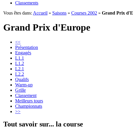
Classements
Vous êtes dans:
Accueil
»
Saisons
»
Courses 2002
»
Grand Prix d'
Grand Prix d'Europe
<<
Présentation
Engagés
L1.1
L1.2
L2.1
L2.2
Qualifs
Warm-up
Grille
Classement
Meilleurs tours
Championnats
>>
Tout savoir sur... la course