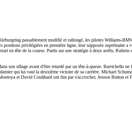
ürburgring passablement modifié et rallongé, les pilotes Williams-BM
positions privilégiées en première ligne, leur supposée suprématie a vo
ri en tête de la course. Partis sur une stratégie à deux arrêts, Rubens 
ns son sillage avant d'être retardé par un tête-à-queue. Barrichello ne 
u à damier qui lui vaut la deuxième victoire de sa carrière. Michael Sch
ntoya et David Coulthard ont fini par s'accrocher, Jenson Button et F