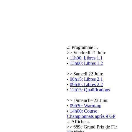
.:: Programme ::.
>> Vendredi 21 Juin:
•
11h00: Libres 1.1
•
13h00: Libres 1.2
>> Samedi 22 Juin:
•
08h15: Libres 2.1
•
09h30: Libres 2.2
•
12h15: Qualifications
>> Dimanche 23 Juin:
•
09h30: Warm-up
•
14h00: Course
Championnats après 9 GP
.:: Affiche ::.
>> 689e Grand Prix de F1: