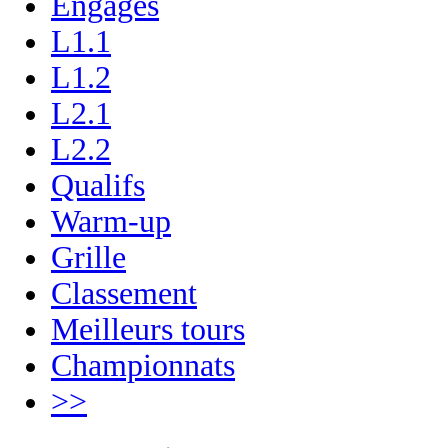
Engagés
L1.1
L1.2
L2.1
L2.2
Qualifs
Warm-up
Grille
Classement
Meilleurs tours
Championnats
>>