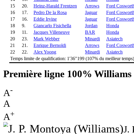
15
20.
Heinz-Harald Frentzen
Arrows
Ford Coswort
16
17.
Pedro De la Rosa
Jaguar
Ford Coswort
17
16.
Eddie Irvine
Jaguar
Ford Coswort
18
9.
Giancarlo Fisichella
Jordan
Honda
19
11.
Jacques Villeneuve
BAR
Honda
20
23.
Mark Webber
Minardi
Asiatech
21
21.
Enrique Bernoldi
Arrows
Ford Coswort
22
22.
Alex Yoong
Minardi
Asiatech
Temps limite de qualification: 1'36"199 (107% du meilleur temps
Première ligne 100% Williams
-
A
A
+
A
J.