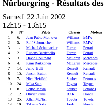
Nürburgring - Résultats des 
Samedi 22 Juin 2002
12h15 - 13h15
P
N°
Pilote
Châssis
Moteur
1
6.
Juan Pablo Montoya
Williams
BMW
2
5.
Ralf Schumacher
Williams
BMW
3
1.
Michael Schumacher
Ferrari
Ferrari
4
2.
Rubens Barrichello
Ferrari
Ferrari
5
3.
David Coulthard
McLaren
Mercedes
6
4.
Kimi Räikkönen
McLaren
Mercedes
7
14.
Jarno Trulli
Renault
Renault
8
15.
Jenson Button
Renault
Renault
9
7.
Nick Heidfeld
Sauber
Petronas
10
24.
Mika Salo
Toyota
Toyota
11
8.
Felipe Massa
Sauber
Petronas
12
12.
Olivier Panis
BAR
Honda
13
25.
Allan McNish
Toyota
Toyota
14
10.
Takuma Sato
Jordan
Honda