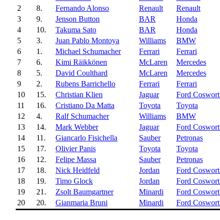
2
8.
Fernando Alonso
Renault
Renault
3
9.
Jenson Button
BAR
Honda
4
10.
Takuma Sato
BAR
Honda
5
3.
Juan Pablo Montoya
Williams
BMW
6
1.
Michael Schumacher
Ferrari
Ferrari
7
6.
Kimi Räikkönen
McLaren
Mercedes
8
5.
David Coulthard
McLaren
Mercedes
9
2.
Rubens Barrichello
Ferrari
Ferrari
10
15.
Christian Klien
Jaguar
Ford Coswort
11
16.
Cristiano Da Matta
Toyota
Toyota
12
4.
Ralf Schumacher
Williams
BMW
13
14.
Mark Webber
Jaguar
Ford Coswort
14
11.
Giancarlo Fisichella
Sauber
Petronas
15
17.
Olivier Panis
Toyota
Toyota
16
12.
Felipe Massa
Sauber
Petronas
17
18.
Nick Heidfeld
Jordan
Ford Coswort
18
19.
Timo Glock
Jordan
Ford Coswort
19
21.
Zsolt Baumgartner
Minardi
Ford Coswort
20
20.
Gianmaria Bruni
Minardi
Ford Coswort