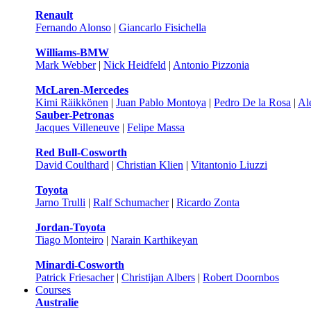
Renault
Fernando Alonso
|
Giancarlo Fisichella
Williams-BMW
Mark Webber
|
Nick Heidfeld
|
Antonio Pizzonia
McLaren-Mercedes
Kimi Räikkönen
|
Juan Pablo Montoya
|
Pedro De la Rosa
|
Al
Sauber-Petronas
Jacques Villeneuve
|
Felipe Massa
Red Bull-Cosworth
David Coulthard
|
Christian Klien
|
Vitantonio Liuzzi
Toyota
Jarno Trulli
|
Ralf Schumacher
|
Ricardo Zonta
Jordan-Toyota
Tiago Monteiro
|
Narain Karthikeyan
Minardi-Cosworth
Patrick Friesacher
|
Christijan Albers
|
Robert Doornbos
Courses
Australie