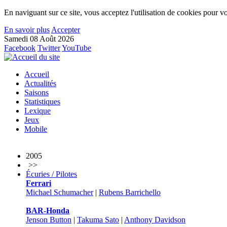
En naviguant sur ce site, vous acceptez l'utilisation de cookies pour vo
En savoir plus
Accepter
Samedi 08 Août 2026
Facebook
Twitter
YouTube
Accueil
Actualités
Saisons
Statistiques
Lexique
Jeux
Mobile
2005
>>
Écuries / Pilotes
Ferrari
Michael Schumacher
|
Rubens Barrichello
BAR-Honda
Jenson Button
|
Takuma Sato
|
Anthony Davidson