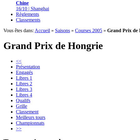
Chine
16/10 | Shanghai
Règlements
Classements
Vous êtes dans:
Accueil
»
Saisons
»
Courses 2005
»
Grand Prix de 
Grand Prix de Hongrie
<<
Présentation
Engagés
Libres 1
Libres 2
Libres 3
Libres 4
Qualifs
Grille
Classement
Meilleurs tours
Championnats
>>