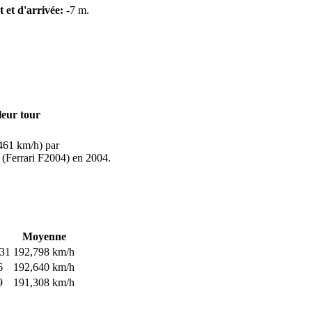
t et d'arrivée:
-7 m.
leur tour
461 km/h) par
(Ferrari F2004) en 2004.
Moyenne
131
192,798 km/h
6
192,640 km/h
9
191,308 km/h