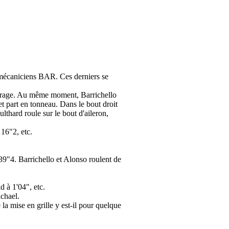
mécaniciens BAR. Ces derniers se
r virage. Au même moment, Barrichello
et part en tonneau. Dans le bout droit
thard roule sur le bout d'aileron,
16"2, etc.
9"4. Barrichello et Alonso roulent de
 à 1'04", etc.
ichael.
la mise en grille y est-il pour quelque