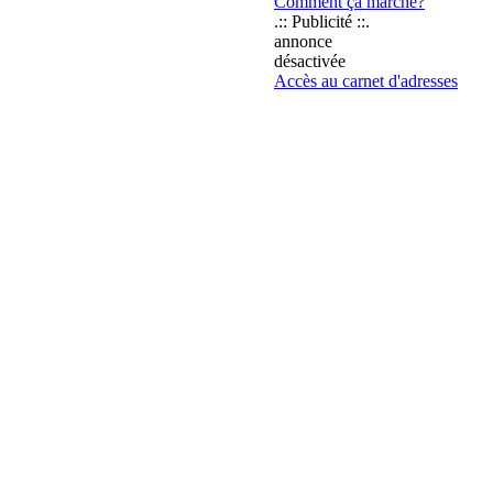
Comment ça marche?
.:: Publicité ::.
annonce
désactivée
Accès au carnet d'adresses