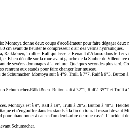
le:
Montoya donne deux coups d'accélérateur pour faire dégager deux 
80 cm avant de heurter le compresseur d'air des vérins hydrauliques.
oya, Räikkönen, Trulli et Ralf qui tasse la Renault d'Alonso dans le 1e
li, et Klien décolle sur la roue avant gauche de la Sauber de Villeneuve 
sant de sévères dommages à la voiture. Quelques secondes plus tard, Coul
onso rentrent aux stands pour faire changer leur museau.
 de Schumacher, Montoya suit à 4"9, Trulli à 7"7, Ralf à 9"3, Button à 
o Schumacher-Räikkönen. Button suit à 32"1, Ralf à 35"7 et Trulli à 3
. Montoya est à 9", Ralf à 19", Trulli à 28"2, Button à 48"3, Heidfeld
ue et s'engouffre dans les stands à la fin du tour. Il ressort devant M
nd pour abandonner à cause d'un demi-arbre de roue cassé. L'incident de 
 devant Schumacher.