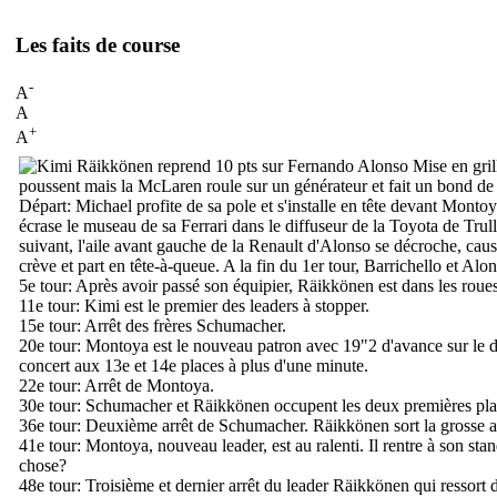
Les faits de course
-
A
A
+
A
Mise en gril
poussent mais la McLaren roule sur un générateur et fait un bond de 
Départ:
Michael profite de sa pole et s'installe en tête devant Mont
écrase le museau de sa Ferrari dans le diffuseur de la Toyota de Trul
suivant, l'aile avant gauche de la Renault d'Alonso se décroche, cau
crève et part en tête-à-queue. A la fin du 1er tour, Barrichello et Al
5e tour:
Après avoir passé son équipier, Räikkönen est dans les roues
11e tour:
Kimi est le premier des leaders à stopper.
15e tour:
Arrêt des frères Schumacher.
20e tour:
Montoya est le nouveau patron avec 19"2 d'avance sur le du
concert aux 13e et 14e places à plus d'une minute.
22e tour:
Arrêt de Montoya.
30e tour:
Schumacher et Räikkönen occupent les deux premières places
36e tour:
Deuxième arrêt de Schumacher. Räikkönen sort la grosse attaq
41e tour:
Montoya, nouveau leader, est au ralenti. Il rentre à son sta
chose?
48e tour:
Troisième et dernier arrêt du leader Räikkönen qui ressort