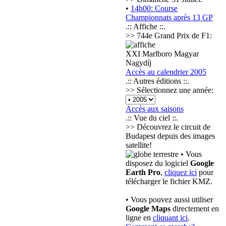
•
14h00: Course
Championnats après 13 GP
.:: Affiche ::.
>> 744e Grand Prix de F1:
XXI Marlboro Magyar
Nagydíj
Accès au calendrier 2005
.:: Autres éditions ::.
>> Sélectionnez une année:
Accès aux saisons
.:: Vue du ciel ::.
>> Découvrez le circuit de
Budapest depuis des images
satellite!
• Vous
disposez du logiciel
Google
Earth Pro
,
cliquez ici
pour
télécharger le fichier KMZ.
• Vous pouvez aussi utiliser
Google Maps
directement en
ligne en
cliquant ici
.