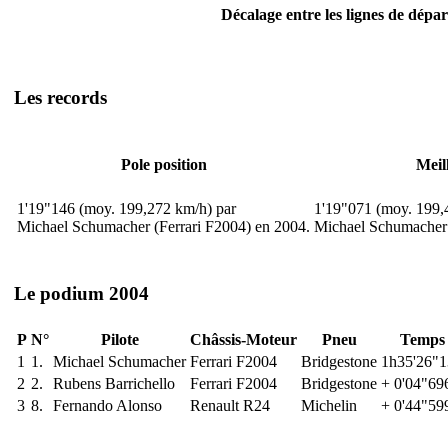
Décalage entre les lignes de dépar
Les records
Pole position
Meil
1'19"146 (moy. 199,272 km/h) par
1'19"071 (moy. 199,
Michael Schumacher (Ferrari F2004) en 2004.
Michael Schumacher 
Le podium 2004
P
N°
Pilote
Châssis-Moteur
Pneu
Temps
1
1.
Michael Schumacher
Ferrari F2004
Bridgestone
1h35'26"
2
2.
Rubens Barrichello
Ferrari F2004
Bridgestone
+ 0'04"69
3
8.
Fernando Alonso
Renault R24
Michelin
+ 0'44"59