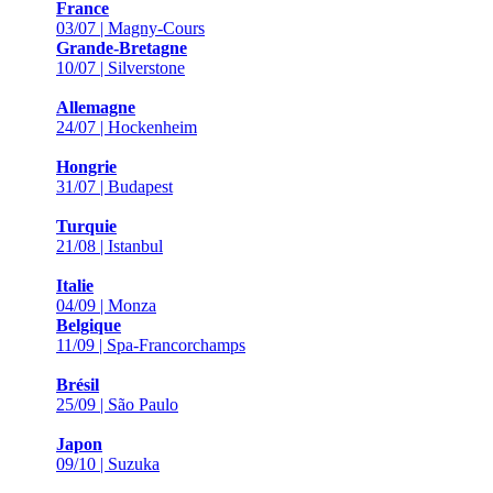
France
03/07 | Magny-Cours
Grande-Bretagne
10/07 | Silverstone
Allemagne
24/07 | Hockenheim
Hongrie
31/07 | Budapest
Turquie
21/08 | Istanbul
Italie
04/09 | Monza
Belgique
11/09 | Spa-Francorchamps
Brésil
25/09 | São Paulo
Japon
09/10 | Suzuka