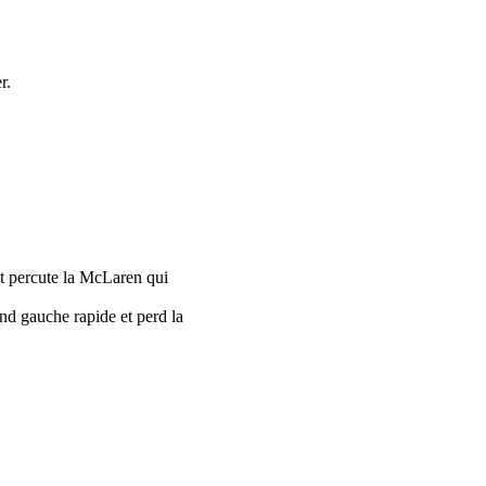
r.
et percute la McLaren qui
d gauche rapide et perd la