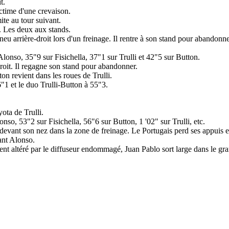
t.
ctime d'une crevaison.
mite au tour suivant.
 Les deux aux stands.
 arrière-droit lors d'un freinage. Il rentre à son stand pour abandonne
nso, 35"9 sur Fisichella, 37"1 sur Trulli et 42"5 sur Button.
droit. Il regagne son stand pour abandonner.
on revient dans les roues de Trulli.
1 et le duo Trulli-Button à 55"3.
ota de Trulli.
, 53"2 sur Fisichella, 56"6 sur Button, 1 '02" sur Trulli, etc.
devant son nez dans la zone de freinage. Le Portugais perd ses appuis 
vant Alonso.
altéré par le diffuseur endommagé, Juan Pablo sort large dans le gran