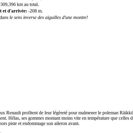
 309,396 km au total.
t et d'arrivée:
-208 m.
 dans le sens inverse des aiguilles d'une montre!
x Renault profitent de leur légèreté pour malmener le poleman Räikkön
ent. Hélas, ses gommes montant moins vite en température que celles de 
e hors piste et endommage son aileron avant.