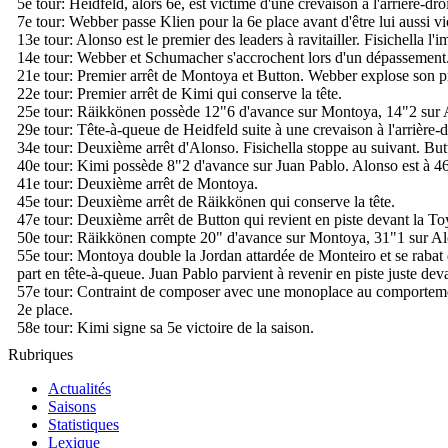
5e tour:
Heidfeld, alors 6e, est victime d'une crevaison à l'arrière-droi
7e tour:
Webber passe Klien pour la 6e place avant d'être lui aussi vi
13e tour:
Alonso est le premier des leaders à ravitailler. Fisichella l'i
14e tour:
Webber et Schumacher s'accrochent lors d'un dépassement.
21e tour:
Premier arrêt de Montoya et Button. Webber explose son pneu
22e tour:
Premier arrêt de Kimi qui conserve la tête.
25e tour:
Räikkönen possède 12"6 d'avance sur Montoya, 14"2 sur Alo
29e tour:
Tête-à-queue de Heidfeld suite à une crevaison à l'arrière-
34e tour:
Deuxième arrêt d'Alonso. Fisichella stoppe au suivant. Butt
40e tour:
Kimi possède 8"2 d'avance sur Juan Pablo. Alonso est à 46"
41e tour:
Deuxième arrêt de Montoya.
45e tour:
Deuxième arrêt de Räikkönen qui conserve la tête.
47e tour:
Deuxième arrêt de Button qui revient en piste devant la Toy
50e tour:
Räikkönen compte 20" d'avance sur Montoya, 31"1 sur Alonso
55e tour:
Montoya double la Jordan attardée de Monteiro et se rabat 
part en tête-à-queue. Juan Pablo parvient à revenir en piste juste de
57e tour:
Contraint de composer avec une monoplace au comportement 
2e place.
58e tour:
Kimi signe sa 5e victoire de la saison.
Rubriques
Actualités
Saisons
Statistiques
Lexique