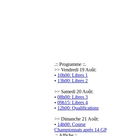
.:: Programme ::.
>> Vendredi 19 Août:
•
10h00: Libres 1
•
13h00: Libres 2
>> Samedi 20 Août:
•
08h00: Libres 3
•
09h15: Libres 4
•
12h00: Qualifications
>> Dimanche 21 Août:
•
14h00: Course
Championnats après 14 GP
.:: Affiche ::.