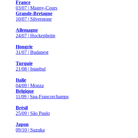
France
03/07 | Magny-Cours
Grande-Bretagne
10/07 | Silverstone
Allemagne
24/07 | Hockenheim
Hongrie
31/07 | Budapest
Turquie
21/08 | Istanbul
Italie
04/09 | Monza
Belgique
11/09 | Spa-Francorchamps
Brésil
25/09 | São Paulo
Japon
09/10 | Suzuka