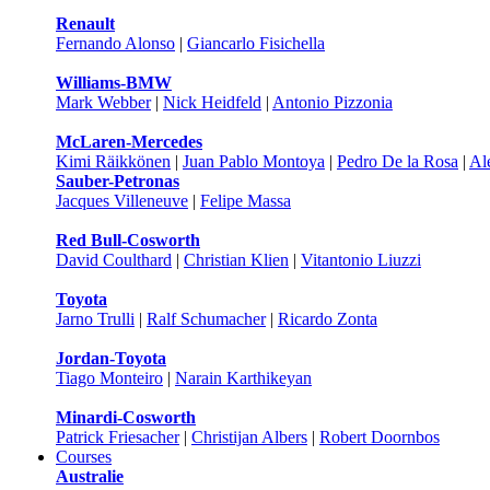
Renault
Fernando Alonso
|
Giancarlo Fisichella
Williams-BMW
Mark Webber
|
Nick Heidfeld
|
Antonio Pizzonia
McLaren-Mercedes
Kimi Räikkönen
|
Juan Pablo Montoya
|
Pedro De la Rosa
|
Al
Sauber-Petronas
Jacques Villeneuve
|
Felipe Massa
Red Bull-Cosworth
David Coulthard
|
Christian Klien
|
Vitantonio Liuzzi
Toyota
Jarno Trulli
|
Ralf Schumacher
|
Ricardo Zonta
Jordan-Toyota
Tiago Monteiro
|
Narain Karthikeyan
Minardi-Cosworth
Patrick Friesacher
|
Christijan Albers
|
Robert Doornbos
Courses
Australie