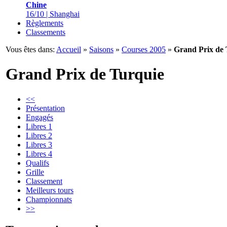
Chine
16/10 | Shanghai
Règlements
Classements
Vous êtes dans:
Accueil
»
Saisons
»
Courses 2005
»
Grand Prix de 
Grand Prix de Turquie
<<
Présentation
Engagés
Libres 1
Libres 2
Libres 3
Libres 4
Qualifs
Grille
Classement
Meilleurs tours
Championnats
>>