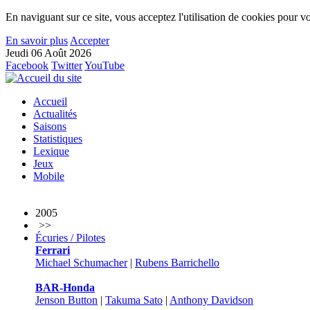
En naviguant sur ce site, vous acceptez l'utilisation de cookies pour vo
En savoir plus
Accepter
Jeudi 06 Août 2026
Facebook
Twitter
YouTube
Accueil
Actualités
Saisons
Statistiques
Lexique
Jeux
Mobile
2005
>>
Écuries / Pilotes
Ferrari
Michael Schumacher
|
Rubens Barrichello
BAR-Honda
Jenson Button
|
Takuma Sato
|
Anthony Davidson