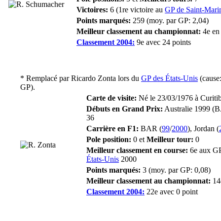
Victoires:
6 (1re victoire au
GP de Saint-Mari
Points marqués:
259 (moy. par GP: 2,04)
Meilleur classement au championnat:
4e en
Classement 2004:
9e avec 24 points
* Remplacé par
Ricardo Zonta
lors du
GP des États-Unis
(cause:
GP).
Carte de visite:
Né le 23/03/1976 à Curitiba
Débuts en Grand Prix:
Australie 1999 (
36
Carrière en F1:
BAR (
99
/
2000
), Jordan (
Pole position:
0 et
Meilleur tour:
0
Meilleur classement en course:
6e aux GP
États-Unis
2000
Points marqués:
3 (moy. par GP: 0,08)
Meilleur classement au championnat:
14
Classement 2004:
22e avec 0 point