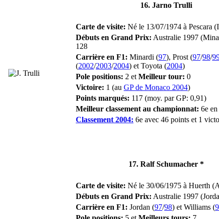
16. Jarno Trulli
Carte de visite:
Né le 13/07/1974 à Pescara (It
Débuts en Grand Prix:
Australie 1997 (Mina
128
Carrière en F1:
Minardi (
97
), Prost (
97
/
98
/
9
(
2002
/
2003
/
2004
) et Toyota (
2004
)
Pole positions:
2 et
Meilleur tour:
0
Victoire:
1 (au
GP de Monaco 2004
)
Points marqués:
117 (moy. par GP: 0,91)
Meilleur classement au championnat:
6e en
Classement 2004:
6e avec 46 points et 1 victo
17. Ralf Schumacher *
Carte de visite:
Né le 30/06/1975 à Huerth (Al
Débuts en Grand Prix:
Australie 1997 (Jord
Carrière en F1:
Jordan (
97
/
98
) et Williams (
9
Pole positions:
5 et
Meilleurs tours:
7