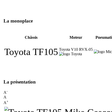
La monoplace
Châssis
Moteur
Pneumati
Toyota TF105
Toyota V10 RVX-05
La présentation
-
A
A
+
A