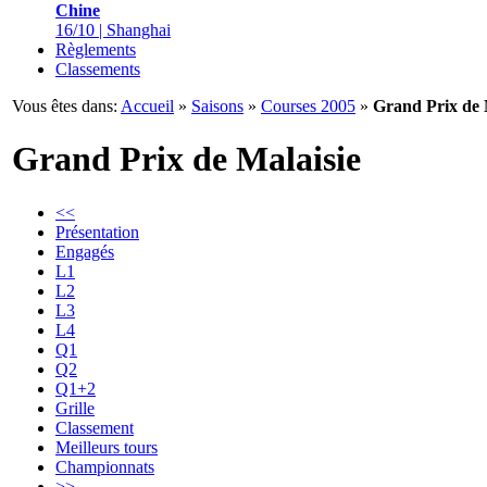
Chine
16/10 | Shanghai
Règlements
Classements
Vous êtes dans:
Accueil
»
Saisons
»
Courses 2005
»
Grand Prix de 
Grand Prix de Malaisie
<<
Présentation
Engagés
L1
L2
L3
L4
Q1
Q2
Q1+2
Grille
Classement
Meilleurs tours
Championnats
>>