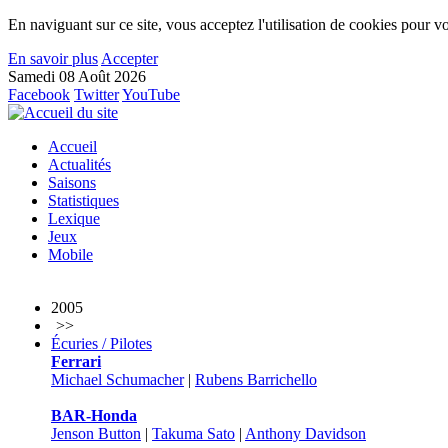
En naviguant sur ce site, vous acceptez l'utilisation de cookies pour vo
En savoir plus
Accepter
Samedi 08 Août 2026
Facebook
Twitter
YouTube
Accueil
Actualités
Saisons
Statistiques
Lexique
Jeux
Mobile
2005
>>
Écuries / Pilotes
Ferrari
Michael Schumacher
|
Rubens Barrichello
BAR-Honda
Jenson Button
|
Takuma Sato
|
Anthony Davidson