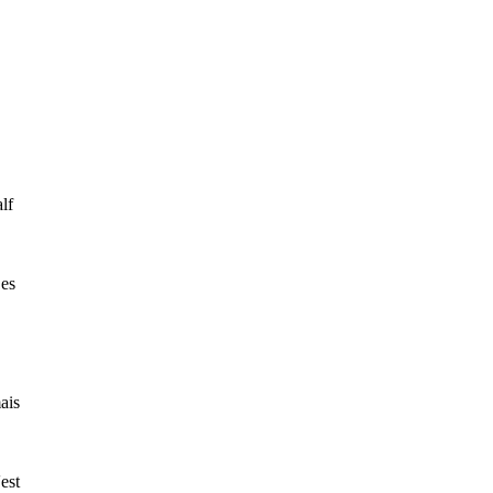
lf
Les
ais
est