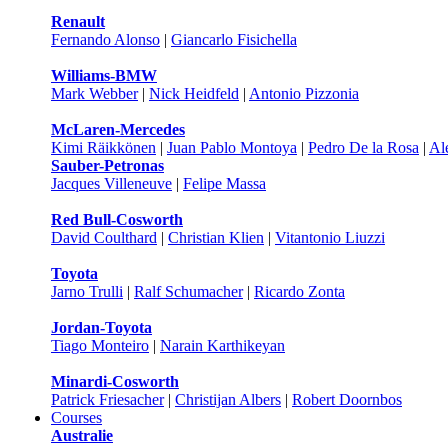
Renault
Fernando Alonso
|
Giancarlo Fisichella
Williams-BMW
Mark Webber
|
Nick Heidfeld
|
Antonio Pizzonia
McLaren-Mercedes
Kimi Räikkönen
|
Juan Pablo Montoya
|
Pedro De la Rosa
|
Al
Sauber-Petronas
Jacques Villeneuve
|
Felipe Massa
Red Bull-Cosworth
David Coulthard
|
Christian Klien
|
Vitantonio Liuzzi
Toyota
Jarno Trulli
|
Ralf Schumacher
|
Ricardo Zonta
Jordan-Toyota
Tiago Monteiro
|
Narain Karthikeyan
Minardi-Cosworth
Patrick Friesacher
|
Christijan Albers
|
Robert Doornbos
Courses
Australie