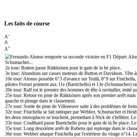
Les faits de course
-
A
A
+
A
Départ:
Alons
Schumacher...
2e tour:
Button passe Räikkönen pour le gain de la 6e place.
3e tour:
Abandons sur casses moteurs de Button et Davidson. Tête-à-q
10e tour:
Alonso possède 6"3 d'avance sur Trulli, 8"9 sur Fisichella
pilotes Ferrari pointent aux 11e (Barrichello) et 13e (Schumacher) ra
20e tour:
Ralf est le premier des hommes de tête à ravitailler, imité pa
25e tour:
Retour en piste de Räikkönen après son premier arrêt mais il
gauche et plonge dans le classement.
27e tour:
Sortie de piste de Villeneuve suite à des problèmes de frein
32e tour:
Fisichella se fait rattraper par Webber, Schumacher et Heid
les deux monoplaces se touchent, permettant à Nick de s'infiltrer. Le
33e tour:
Coulthard passe Barrichello pour le gain de la 8e place. Le p
35e tour:
Long deuxième arrêt de Rubens qui replonge dans le class
36e tour:
Webber attaque Fisichella par l'extérieur du virage n°14. Le 