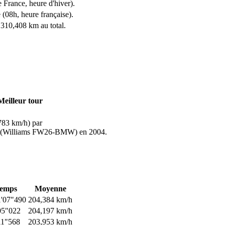
rance, heure d'hiver).
 (08h, heure française).
 310,408 km au total.
Meilleur tour
783 km/h) par
 (Williams FW26-BMW) en 2004.
emps
Moyenne
'07"490
204,384 km/h
05"022
204,197 km/h
11"568
203,953 km/h