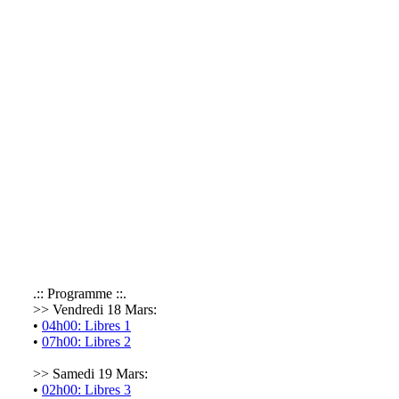
.:: Programme ::.
>> Vendredi 18 Mars:
•
04h00: Libres 1
•
07h00: Libres 2
>> Samedi 19 Mars:
•
02h00: Libres 3