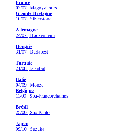
France
03/07 | Magny-Cours
Grande-Bretagne
10/07 | Silverstone
Allemagne
24/07 | Hockenheim
Hongrie
31/07 | Budapest
Turquie
21/08 | Istanbul
Italie
04/09 | Monza
Belgique
11/09 | Spa-Francorchamps
Brésil
25/09 | São Paulo
Japon
09/10 | Suzuka