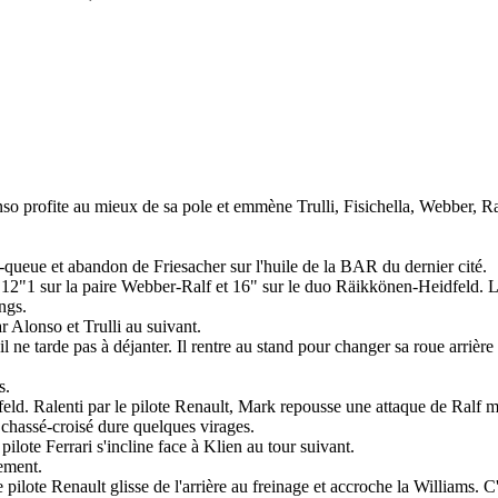
o profite au mieux de sa pole et emmène Trulli, Fisichella, Webber, Ra
ueue et abandon de Friesacher sur l'huile de la BAR du dernier cité.
, 12"1 sur la paire Webber-Ralf et 16" sur le duo Räikkönen-Heidfeld. 
ngs.
r Alonso et Trulli au suivant.
 ne tarde pas à déjanter. Il rentre au stand pour changer sa roue arrière
s.
feld. Ralenti par le pilote Renault, Mark repousse une attaque de Ralf m
 chassé-croisé dure quelques virages.
ilote Ferrari s'incline face à Klien au tour suivant.
ement.
pilote Renault glisse de l'arrière au freinage et accroche la Williams. C'