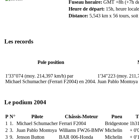
Fuseau horaire:
GMT +8h (+7h de F
Heure de départ:
15h, heure locale
Distance:
5,543 km x 56 tours, soit
Les records
Pole position
1'33"074 (moy. 214,397 km/h) par
1'34"223 (moy. 211,
Michael Schumacher (Ferrari F2004) en 2004.
Juan Pablo Montoya
Le podium 2004
P
N°
Pilote
Châssis-Moteur
Pneu
T
1
1.
Michael Schumacher
Ferrari F2004
Bridgestone
1h31
2
3.
Juan Pablo Montoya
Williams FW26-BMW
Michelin
+ 0'
3
9.
Jenson Button
BAR 006-Honda
Michelin
+ 0'