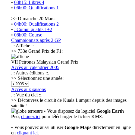
•
03h15: Libres 4
•
06h00: Qualifications 1
>> Dimanche 20 Mars:
•
04h00: Qualifications 2
•
: Cumul qualifs 1+2
•
08h00: Course
Championnats après 2 GP
.:: Affiche ::.
>> 733e Grand Prix de F1:
VII Petronas Malaysian Grand Prix
Accès au calendrier 2005
.:: Autres éditions ::.
>> Sélectionnez une année:
Accès aux saisons
.:: Vue du ciel ::.
>> Découvrez le circuit de Kuala Lumpur depuis des images
satellite!
• Vous disposez du logiciel
Google Earth
Pro
,
cliquez ici
pour télécharger le fichier KMZ.
• Vous pouvez aussi utiliser
Google Maps
directement en ligne
en
cliquant ici
.