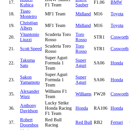
17.
F1.06
BMW
Kubica
F1 Team
Sauber
Tiago
18.
MF1 Team
Midland
M16
Toyota
Monteiro
Christijan
19.
MF1 Team
Midland
M16
Toyota
Albers
Vitantonio
Scuderia Toro
Toro
20.
STR1
Cosworth
Liuzzi
Rosso
Rosso
Scuderia Toro
Toro
21.
Scott Speed
STR1
Cosworth
Rosso
Rosso
Super Aguri
Takuma
Super
22.
Formula 1
SA06
Honda
Sato
Aguri
Team
Super Aguri
Sakon
Super
23.
Formula 1
SA06
Honda
Yamamoto
Aguri
Team
Alexander
Williams F1
35.
Williams
FW28
Cosworth
Wurz
Team
Lucky Strike
Anthony
36.
Honda Racing
Honda
RA106
Honda
Davidson
F1 Team
Robert
Red Bull
37.
Red Bull
RB2
Ferrari
Doornbos
Racing