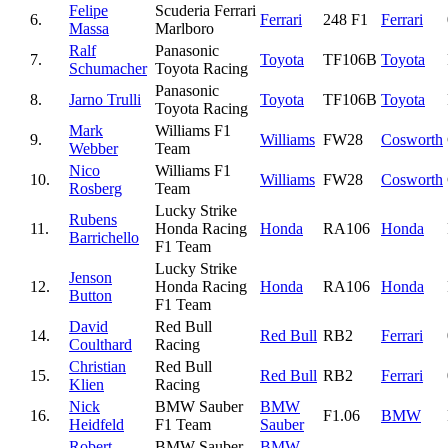
Felipe
Scuderia Ferrari
6.
Ferrari
248 F1
Ferrari
Massa
Marlboro
Ralf
Panasonic
7.
Toyota
TF106B
Toyota
Schumacher
Toyota Racing
Panasonic
8.
Jarno Trulli
Toyota
TF106B
Toyota
Toyota Racing
Mark
Williams F1
9.
Williams
FW28
Cosworth
Webber
Team
Nico
Williams F1
10.
Williams
FW28
Cosworth
Rosberg
Team
Lucky Strike
Rubens
11.
Honda Racing
Honda
RA106
Honda
Barrichello
F1 Team
Lucky Strike
Jenson
12.
Honda Racing
Honda
RA106
Honda
Button
F1 Team
David
Red Bull
14.
Red Bull
RB2
Ferrari
Coulthard
Racing
Christian
Red Bull
15.
Red Bull
RB2
Ferrari
Klien
Racing
Nick
BMW Sauber
BMW
16.
F1.06
BMW
Heidfeld
F1 Team
Sauber
Robert
BMW Sauber
BMW