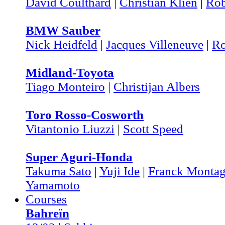
David Coulthard
|
Christian Klien
|
Rob
BMW Sauber
Nick Heidfeld
|
Jacques Villeneuve
|
Ro
Midland-Toyota
Tiago Monteiro
|
Christijan Albers
Toro Rosso-Cosworth
Vitantonio Liuzzi
|
Scott Speed
Super Aguri-Honda
Takuma Sato
|
Yuji Ide
|
Franck Monta
Yamamoto
Courses
Bahreïn