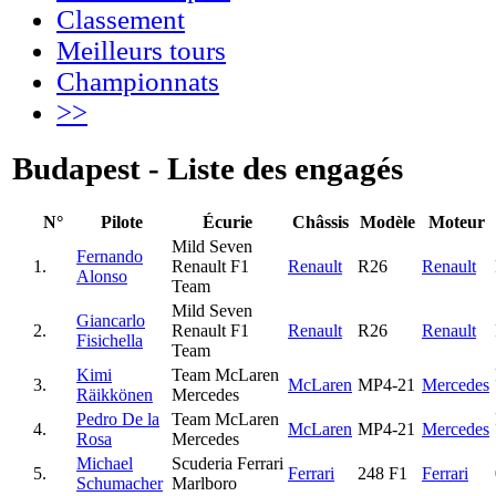
Classement
Meilleurs tours
Championnats
>>
Budapest - Liste des engagés
N°
Pilote
Écurie
Châssis
Modèle
Moteur
Mild Seven
Fernando
1.
Renault F1
Renault
R26
Renault
Alonso
Team
Mild Seven
Giancarlo
2.
Renault F1
Renault
R26
Renault
Fisichella
Team
Kimi
Team McLaren
3.
McLaren
MP4-21
Mercedes
Räikkönen
Mercedes
Pedro De la
Team McLaren
4.
McLaren
MP4-21
Mercedes
Rosa
Mercedes
Michael
Scuderia Ferrari
5.
Ferrari
248 F1
Ferrari
Schumacher
Marlboro