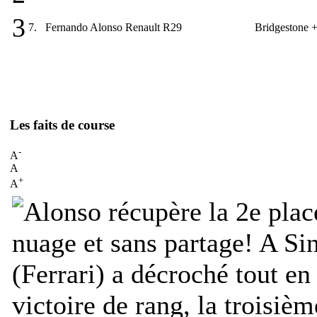
3
7.
Fernando Alonso
Renault R29
Bridgestone
+
Les faits de course
-
A
A
+
A
nuage et sans partage! A S
(Ferrari) a décroché tout e
victoire de rang, la troisiè