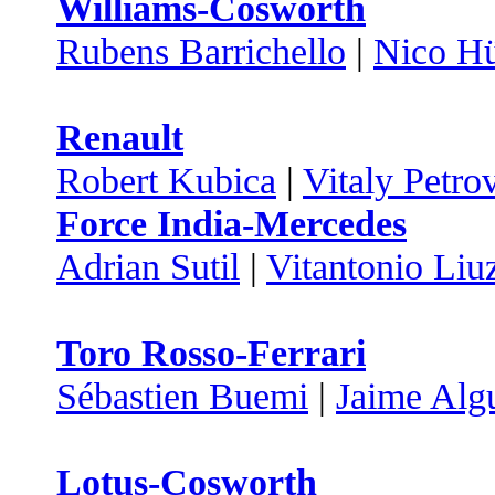
Williams-Cosworth
Rubens Barrichello
|
Nico Hü
Renault
Robert Kubica
|
Vitaly Petro
Force India-Mercedes
Adrian Sutil
|
Vitantonio Liu
Toro Rosso-Ferrari
Sébastien Buemi
|
Jaime Algu
Lotus-Cosworth