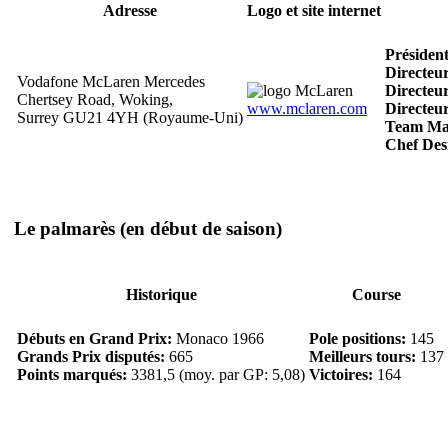
Adresse
Logo et site internet
Président
Directeu
Vodafone McLaren Mercedes
Directeur
Chertsey Road, Woking,
www.mclaren.com
Directeur
Surrey GU21 4YH (Royaume-Uni)
Team Ma
Chef Des
Le palmarès
(en début de saison)
Historique
Course
Débuts en Grand Prix:
Monaco 1966
Pole positions:
145
Grands Prix disputés:
665
Meilleurs tours:
137
Points marqués:
3381,5 (moy. par GP: 5,08)
Victoires:
164