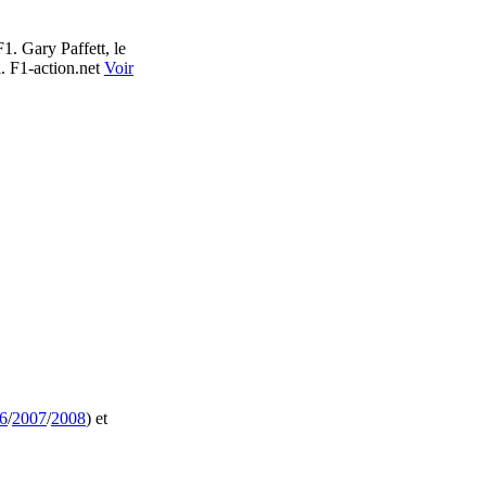
1. Gary Paffett, le
i.
F1-action.net
Voir
6
/
2007
/
2008
) et