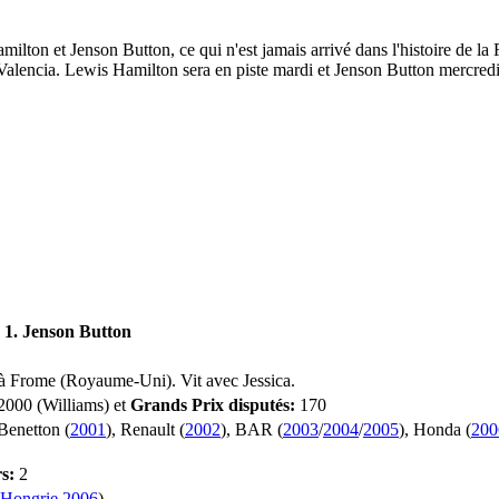
n et Jenson Button, ce qui n'est jamais arrivé dans l'histoire de la F
 à Valencia. Lewis Hamilton sera en piste mardi et Jenson Button mercred
1. Jenson Button
à Frome (Royaume-Uni). Vit avec Jessica.
2000 (Williams) et
Grands Prix disputés:
170
 Benetton (
2001
), Renault (
2002
), BAR (
2003
/
2004
/
2005
), Honda (
200
s:
2
 Hongrie 2006
)