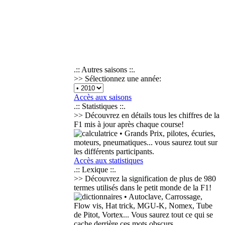
.:: Autres saisons ::.
>> Sélectionnez une année:
Accès aux saisons
.:: Statistiques ::.
>> Découvrez en détails tous les chiffres de la
F1 mis à jour après chaque course!
• Grands Prix, pilotes, écuries,
moteurs, pneumatiques... vous saurez tout sur
les différents participants.
Accès aux statistiques
.:: Lexique ::.
>> Découvrez la signification de plus de
980
termes
utilisés dans le petit monde de la F1!
• Autoclave, Carrossage,
Flow vis, Hat trick, MGU-K, Nomex, Tube
de Pitot, Vortex... Vous saurez tout ce qui se
cache derrière ces mots obscurs.