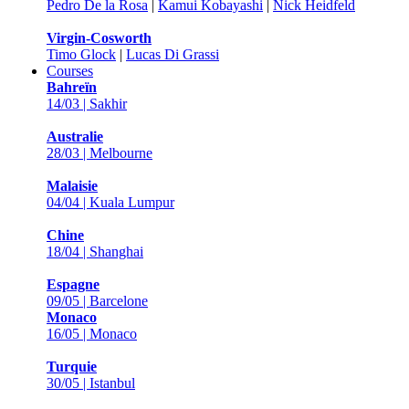
Pedro De la Rosa
|
Kamui Kobayashi
|
Nick Heidfeld
Virgin-Cosworth
Timo Glock
|
Lucas Di Grassi
Courses
Bahreïn
14/03 | Sakhir
Australie
28/03 | Melbourne
Malaisie
04/04 | Kuala Lumpur
Chine
18/04 | Shanghai
Espagne
09/05 | Barcelone
Monaco
16/05 | Monaco
Turquie
30/05 | Istanbul