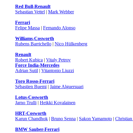
Red Bull-Renault
Sebastian Vettel
|
Mark Webber
Ferrari
Felipe Massa
|
Fernando Alonso
Williams-Cosworth
Rubens Barrichello
|
Nico Hülkenberg
Renault
Robert Kubica
|
Vitaly Petrov
Force India-Mercedes
Adrian Sutil
|
Vitantonio Liuzzi
Toro Rosso-Ferrari
Sébastien Buemi
|
Jaime Alguersuari
Lotus-Cosworth
Jarno Trulli
|
Heikki Kovalainen
HRT-Cosworth
Karun Chandhok
|
Bruno Senna
|
Sakon Yamamoto
|
Christian
BMW Sauber-Ferrari