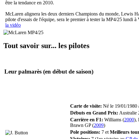
être la tendance en 2010.
McLaren alignera les deux derniers Champions du monde, Lewis Hamilto
pilote d'essais de l'équipe, sera le premier à tester la MP4/25 lundi
la vidéo
Tout savoir sur... les pilotes
Leur palmarès
(en début de saison)
Carte de visite:
Né le 19/01/1980 
Débuts en Grand Prix:
Australie 
Carrière en F1:
Williams (
2000
),
Brawn GP (
2009
)
Pole positions:
7 et
Meilleurs tour
Victoires:
7 (1re victoire au
GP de