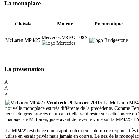
La monoplace
Châssis
Moteur
Pneumatique
Mercedes V8 FO 108X
McLaren MP4/25
La présentation
-
A
A
+
A
Vendredi 29 Janvier 2010:
La McLaren MP4/25 
nouvelle monoplace est très différente de la précédente. Comme Ferr
réussi de gros progrès en un an et elle veut rester sur cette lancée en
manager de McLaren, juste avant de lever le voile sur la MP4/25. L'é
La MP4/25 est dotée d'un capot moteur en "aileron de requin", très tra
utilisé en essais privés mais jamais en course. Le nez de la monoplace