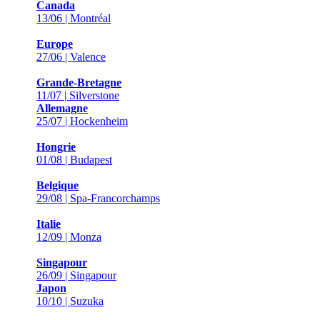
Canada
13/06 | Montréal
Europe
27/06 | Valence
Grande-Bretagne
11/07 | Silverstone
Allemagne
25/07 | Hockenheim
Hongrie
01/08 | Budapest
Belgique
29/08 | Spa-Francorchamps
Italie
12/09 | Monza
Singapour
26/09 | Singapour
Japon
10/10 | Suzuka