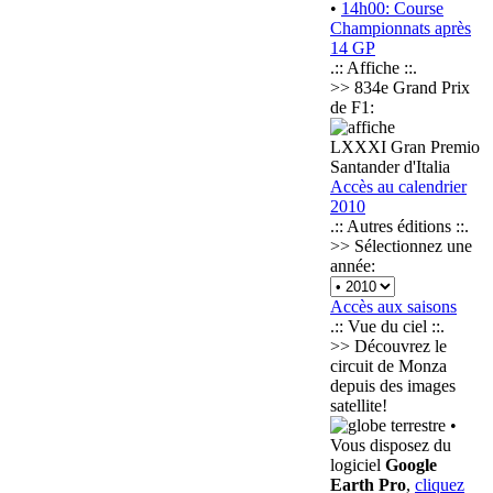
•
14h00: Course
Championnats après
14 GP
.:: Affiche ::.
>> 834e Grand Prix
de F1:
LXXXI Gran Premio
Santander d'Italia
Accès au calendrier
2010
.:: Autres éditions ::.
>> Sélectionnez une
année:
Accès aux saisons
.:: Vue du ciel ::.
>> Découvrez le
circuit de Monza
depuis des images
satellite!
•
Vous disposez du
logiciel
Google
Earth Pro
,
cliquez