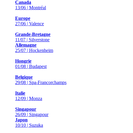
Canada
13/06 | Montréal
Europe
27/06 | Valence
Grande-Bretagne
11/07 | Silverstone
Allemagne
25/07 | Hockenheim
Hongrie
01/08 | Budapest
Belgique
29/08 | Spa-Francorchamps
Italie
12/09 | Monza
Singapour
26/09 | Singapour
Japon
10/10 | Suzuka