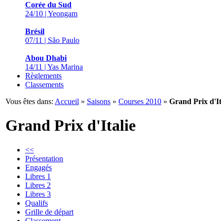
Corée du Sud
24/10 | Yeongam
Brésil
07/11 | São Paulo
Abou Dhabi
14/11 | Yas Marina
Règlements
Classements
Vous êtes dans:
Accueil
»
Saisons
»
Courses 2010
»
Grand Prix d'It
Grand Prix d'Italie
<<
Présentation
Engagés
Libres 1
Libres 2
Libres 3
Qualifs
Grille de départ
Classement