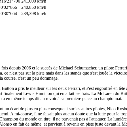
h16'21"706
241,000 km/h
 0'02"866
240,850 km/h
 0'30"664
239,398 km/h
 fois depuis 2006 et le succès de Michael Schumacher, un pilote Ferrari
 ce n'est pas sur la piste mais dans les stands que s'est jouée la victoi
de la course, c'est un peu dommage.
Button a pris le meilleur sur les deux Ferrari, et s'est engouffré en têt
t finalement Lewis Hamilton qui en a fait les frais. La McLaren du Brit
on a en même temps dit au revoir à sa première place au championnat.
t un écart de plus en plus conséquent sur les autres pilotes, Nico Ro
. A mi-course, il ne faisait plus aucun doute que la lutte pour le trop
mpion du monde en titre, il ne parvenait pas à l'attaquer. La lumière 
, Alonso en fait de même, et parvient à revenir en piste juste devant la 