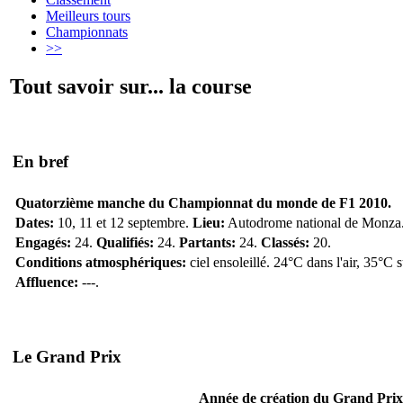
Meilleurs tours
Championnats
>>
Tout savoir sur... la course
En bref
Quatorzième manche du Championnat du monde de F1 2010.
Dates:
10, 11 et 12 septembre.
Lieu:
Autodrome national de Monza
Engagés:
24.
Qualifiés:
24.
Partants:
24.
Classés:
20.
Conditions atmosphériques:
ciel ensoleillé. 24°C dans l'air, 35°C 
Affluence:
---.
Le Grand Prix
Année de création du Grand Prix