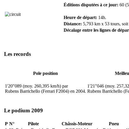
Éditions disputées à ce jour:
60 (5
Heure de départ:
14h.
Distance:
5,793 km x 53 tours, soit
Décalage entre les lignes de dépar
Les records
Pole position
Meilleu
1'20"089 (moy. 260,395 km/h) par
1'21"046 (moy. 257,32
Rubens Barrichello (Ferrari F2004) en 2004.
Rubens Barrichello (Fe
Le podium 2009
P
N°
Pilote
Châssis-Moteur
Pneu