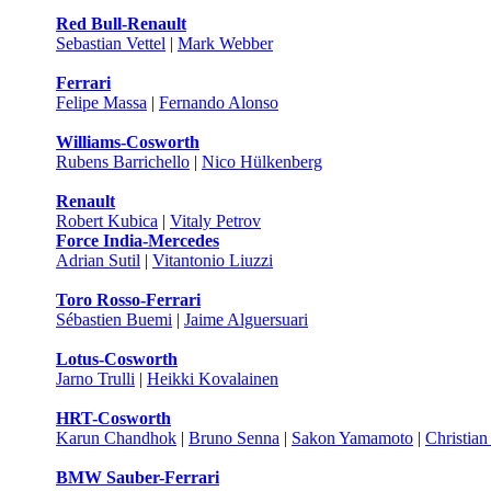
Red Bull-Renault
Sebastian Vettel
|
Mark Webber
Ferrari
Felipe Massa
|
Fernando Alonso
Williams-Cosworth
Rubens Barrichello
|
Nico Hülkenberg
Renault
Robert Kubica
|
Vitaly Petrov
Force India-Mercedes
Adrian Sutil
|
Vitantonio Liuzzi
Toro Rosso-Ferrari
Sébastien Buemi
|
Jaime Alguersuari
Lotus-Cosworth
Jarno Trulli
|
Heikki Kovalainen
HRT-Cosworth
Karun Chandhok
|
Bruno Senna
|
Sakon Yamamoto
|
Christian
BMW Sauber-Ferrari