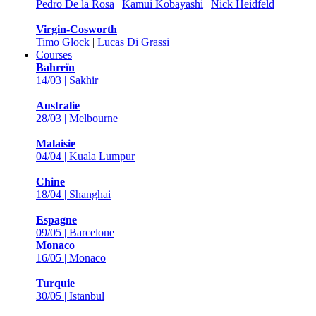
Pedro De la Rosa
|
Kamui Kobayashi
|
Nick Heidfeld
Virgin-Cosworth
Timo Glock
|
Lucas Di Grassi
Courses
Bahreïn
14/03 | Sakhir
Australie
28/03 | Melbourne
Malaisie
04/04 | Kuala Lumpur
Chine
18/04 | Shanghai
Espagne
09/05 | Barcelone
Monaco
16/05 | Monaco
Turquie
30/05 | Istanbul