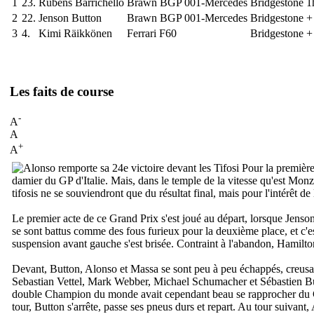
1
23.
Rubens Barrichello
Brawn BGP 001-Mercedes
Bridgestone
1
2
22.
Jenson Button
Brawn BGP 001-Mercedes
Bridgestone
+
3
4.
Kimi Räikkönen
Ferrari F60
Bridgestone
+
Les faits de course
-
A
A
+
A
Pour la première
damier du GP d'Italie. Mais, dans le temple de la vitesse qu'est Monza,
tifosis ne se souviendront que du résultat final, mais pour l'intérêt 
Le premier acte de ce Grand Prix s'est joué au départ, lorsque Jenson 
se sont battus comme des fous furieux pour la deuxième place, et c'es
suspension avant gauche s'est brisée. Contraint à l'abandon, Hamilt
Devant, Button, Alonso et Massa se sont peu à peu échappés, creusan
Sebastian Vettel, Mark Webber, Michael Schumacher et Sébastien Buemi
double Champion du monde avait cependant beau se rapprocher du Cha
tour, Button s'arrête, passe ses pneus durs et repart. Au tour suivant