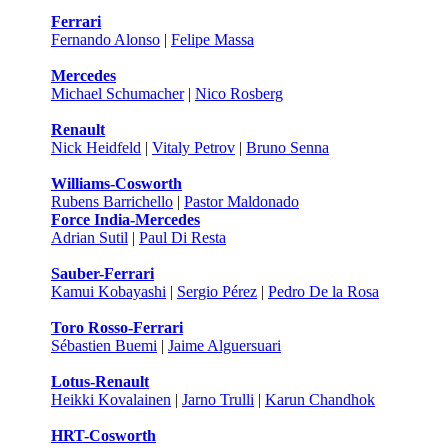
Ferrari
Fernando Alonso
|
Felipe Massa
Mercedes
Michael Schumacher
|
Nico Rosberg
Renault
Nick Heidfeld
|
Vitaly Petrov
|
Bruno Senna
Williams-Cosworth
Rubens Barrichello
|
Pastor Maldonado
Force India-Mercedes
Adrian Sutil
|
Paul Di Resta
Sauber-Ferrari
Kamui Kobayashi
|
Sergio Pérez
|
Pedro De la Rosa
Toro Rosso-Ferrari
Sébastien Buemi
|
Jaime Alguersuari
Lotus-Renault
Heikki Kovalainen
|
Jarno Trulli
|
Karun Chandhok
HRT-Cosworth