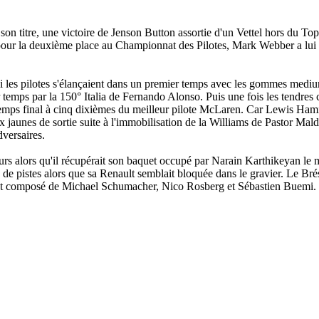
on titre, une victoire de Jenson Button assortie d'un Vettel hors du Top
our la deuxième place au Championnat des Pilotes, Mark Webber a lui s
i les pilotes s'élançaient dans un premier temps avec les gommes mediu
temps par la 150° Italia de Fernando Alonso. Puis une fois les tendres c
temps final à cinq dixièmes du meilleur pilote McLaren. Car Lewis Hami
x jaunes de sortie suite à l'immobilisation de la Williams de Pastor M
versaires.
ours alors qu'il récupérait son baquet occupé par Narain Karthikeyan le 
e pistes alors que sa Renault semblait bloquée dans le gravier. Le Brési
ent composé de Michael Schumacher, Nico Rosberg et Sébastien Buemi.