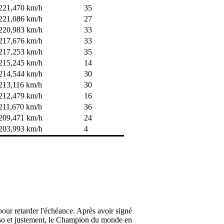
221,470 km/h
35
221,086 km/h
27
220,983 km/h
33
217,676 km/h
33
217,253 km/h
35
215,245 km/h
14
214,544 km/h
30
213,116 km/h
30
212,479 km/h
16
211,670 km/h
36
209,471 km/h
24
203,993 km/h
4
our retarder l'échéance. Après avoir signé
onso et justement, le Champion du monde en