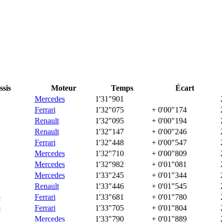
ssis
Moteur
Temps
Écart
Mercedes
1'31"901
Ferrari
1'32"075
+ 0'00"174
Renault
1'32"095
+ 0'00"194
Renault
1'32"147
+ 0'00"246
Ferrari
1'32"448
+ 0'00"547
Mercedes
1'32"710
+ 0'00"809
Mercedes
1'32"982
+ 0'01"081
Mercedes
1'33"245
+ 0'01"344
Renault
1'33"446
+ 0'01"545
o
Ferrari
1'33"681
+ 0'01"780
o
Ferrari
1'33"705
+ 0'01"804
Mercedes
1'33"790
+ 0'01"889