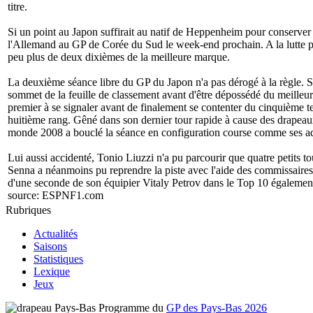
titre.
Si un point au Japon suffirait au natif de Heppenheim pour conserver s
l'Allemand au GP de Corée du Sud le week-end prochain. A la lutte p
peu plus de deux dixièmes de la meilleure marque.
La deuxième séance libre du GP du Japon n'a pas dérogé à la règle. S
sommet de la feuille de classement avant d'être dépossédé du meilleur 
premier à se signaler avant de finalement se contenter du cinquième 
huitième rang. Gêné dans son dernier tour rapide à cause des drapeau
monde 2008 a bouclé la séance en configuration course comme ses ad
Lui aussi accidenté, Tonio Liuzzi n'a pu parcourir que quatre petits t
Senna a néanmoins pu reprendre la piste avec l'aide des commissaires d
d'une seconde de son équipier Vitaly Petrov dans le Top 10 égalem
source:
ESPNF1.com
Rubriques
Actualités
Saisons
Statistiques
Lexique
Jeux
Programme du
GP des Pays-Bas 2026