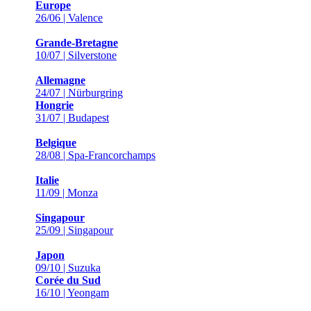
Europe
26/06 | Valence
Grande-Bretagne
10/07 | Silverstone
Allemagne
24/07 | Nürburgring
Hongrie
31/07 | Budapest
Belgique
28/08 | Spa-Francorchamps
Italie
11/09 | Monza
Singapour
25/09 | Singapour
Japon
09/10 | Suzuka
Corée du Sud
16/10 | Yeongam