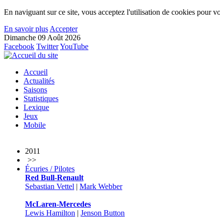
En naviguant sur ce site, vous acceptez l'utilisation de cookies pour vo
En savoir plus
Accepter
Dimanche 09 Août 2026
Facebook
Twitter
YouTube
Accueil
Actualités
Saisons
Statistiques
Lexique
Jeux
Mobile
2011
>>
Écuries / Pilotes
Red Bull-Renault
Sebastian Vettel
|
Mark Webber
McLaren-Mercedes
Lewis Hamilton
|
Jenson Button