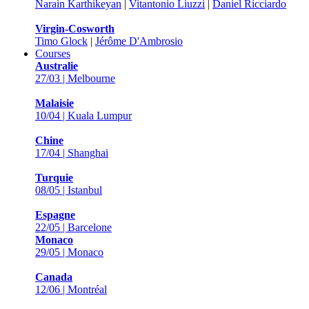
Narain Karthikeyan
|
Vitantonio Liuzzi
|
Daniel Ricciardo
Virgin-Cosworth
Timo Glock
|
Jérôme D'Ambrosio
Courses
Australie
27/03 | Melbourne
Malaisie
10/04 | Kuala Lumpur
Chine
17/04 | Shanghai
Turquie
08/05 | Istanbul
Espagne
22/05 | Barcelone
Monaco
29/05 | Monaco
Canada
12/06 | Montréal