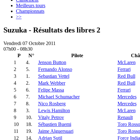
Meilleurs tours
Championnats
>>
Suzuka - Résultats des libres 2
Vendredi 07 Octobre 2011
07h00 - 08h30
P
N°
Pilote
Châ
1
4.
Jenson Button
McLaren
2
5.
Fernando Alonso
Ferrari
3
1.
Sebastian Vettel
Red Bull
4
2.
Mark Webber
Red Bull
5
6.
Felipe Massa
Ferrari
6
7.
Michael Schumacher
Mercedes
7
8.
Nico Rosberg
Mercedes
8
3.
Lewis Hamilton
McLaren
9
10.
Vitaly Petrov
Renault
10
18.
Sébastien Buemi
Toro Ross
11
19.
Jaime Alguersuari
Toro Ross
12
14.
Adrian Sutil
Force India