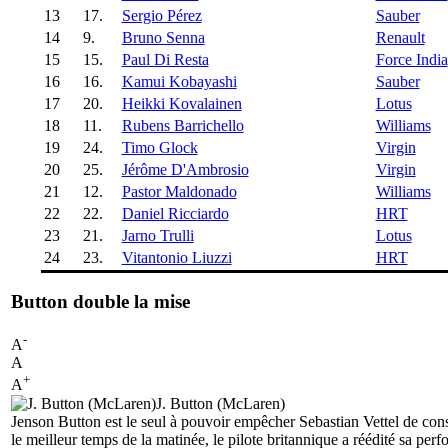
13
17.
Sergio Pérez
Sauber
14
9.
Bruno Senna
Renault
15
15.
Paul Di Resta
Force India
16
16.
Kamui Kobayashi
Sauber
17
20.
Heikki Kovalainen
Lotus
18
11.
Rubens Barrichello
Williams
19
24.
Timo Glock
Virgin
20
25.
Jérôme D'Ambrosio
Virgin
21
12.
Pastor Maldonado
Williams
22
22.
Daniel Ricciardo
HRT
23
21.
Jarno Trulli
Lotus
24
23.
Vitantonio Liuzzi
HRT
Button double la mise
-
A
A
+
A
J. Button (McLaren)
Jenson Button est le seul à pouvoir empêcher Sebastian Vettel de cons
le meilleur temps de la matinée, le pilote britannique a réédité sa 