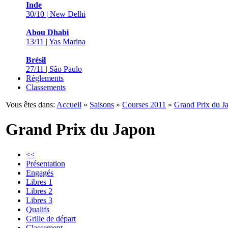
Inde
30/10 | New Delhi
Abou Dhabi
13/11 | Yas Marina
Brésil
27/11 | São Paulo
Règlements
Classements
Vous êtes dans:
Accueil
»
Saisons
»
Courses 2011
»
Grand Prix du J
Grand Prix du Japon
<<
Présentation
Engagés
Libres 1
Libres 2
Libres 3
Qualifs
Grille de départ
Classement