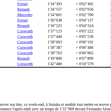
Ferrari
1'34"393
+ 0'02"492
Renault
1'34"557
+ 0'02"656
Mercedes
1'34"601
+ 0'02"700
Ferrari
1'36"038
+ 0'04"137
Renault
1'36"225
+ 0'04"324
Cosworth
1'37"123
+ 0'05"222
Cosworth
1'37"440
+ 0'05"539
Cosworth
1'38"093
+ 0'06"192
Cosworth
1'38"387
+ 0'06"486
Cosworth
1'38"763
+ 0'06"862
Renault
1'39"800
+ 0'07"899
Cosworth
1'42"480
+ 0'10"579
erver son titre, ce week-end, à Suzuka et semble tout mettre en œuvre p
performance l'après-midi avec un temps de 1'31"909 devant Fernando Al