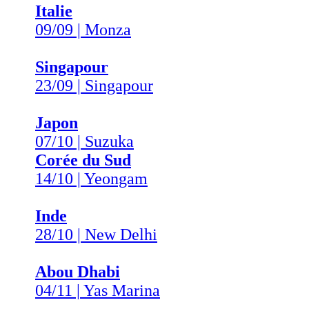
Italie
09/09 | Monza
Singapour
23/09 | Singapour
Japon
07/10 | Suzuka
Corée du Sud
14/10 | Yeongam
Inde
28/10 | New Delhi
Abou Dhabi
04/11 | Yas Marina