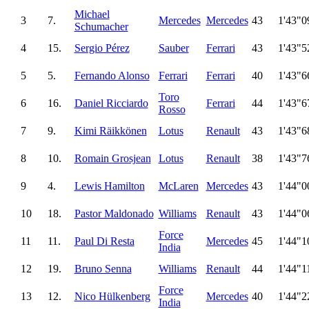
Michael
3
7.
Mercedes
Mercedes
43
1'43"0
Schumacher
4
15.
Sergio Pérez
Sauber
Ferrari
43
1'43"5
5
5.
Fernando Alonso
Ferrari
Ferrari
40
1'43"6
Toro
6
16.
Daniel Ricciardo
Ferrari
44
1'43"6
Rosso
7
9.
Kimi Räikkönen
Lotus
Renault
43
1'43"6
8
10.
Romain Grosjean
Lotus
Renault
38
1'43"7
9
4.
Lewis Hamilton
McLaren
Mercedes
43
1'44"0
10
18.
Pastor Maldonado
Williams
Renault
43
1'44"0
Force
11
11.
Paul Di Resta
Mercedes
45
1'44"1
India
12
19.
Bruno Senna
Williams
Renault
44
1'44"1
Force
13
12.
Nico Hülkenberg
Mercedes
40
1'44"2
India