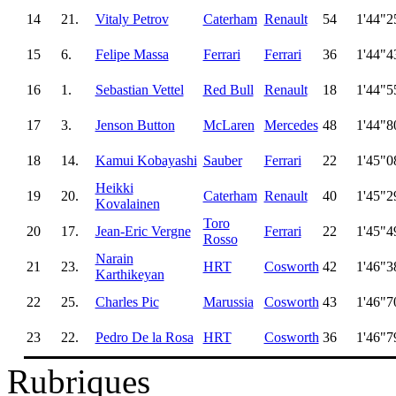
14
21.
Vitaly Petrov
Caterham
Renault
54
1'44"2
15
6.
Felipe Massa
Ferrari
Ferrari
36
1'44"4
16
1.
Sebastian Vettel
Red Bull
Renault
18
1'44"5
17
3.
Jenson Button
McLaren
Mercedes
48
1'44"8
18
14.
Kamui Kobayashi
Sauber
Ferrari
22
1'45"0
Heikki
19
20.
Caterham
Renault
40
1'45"2
Kovalainen
Toro
20
17.
Jean-Eric Vergne
Ferrari
22
1'45"4
Rosso
Narain
21
23.
HRT
Cosworth
42
1'46"3
Karthikeyan
22
25.
Charles Pic
Marussia
Cosworth
43
1'46"7
23
22.
Pedro De la Rosa
HRT
Cosworth
36
1'46"7
Rubriques