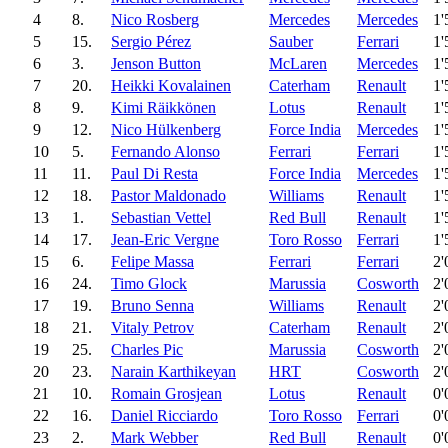
4
8.
Nico Rosberg
Mercedes
Mercedes
1'
5
15.
Sergio Pérez
Sauber
Ferrari
1'
6
3.
Jenson Button
McLaren
Mercedes
1'
7
20.
Heikki Kovalainen
Caterham
Renault
1'
8
9.
Kimi Räikkönen
Lotus
Renault
1'
9
12.
Nico Hülkenberg
Force India
Mercedes
1'
10
5.
Fernando Alonso
Ferrari
Ferrari
1'
11
11.
Paul Di Resta
Force India
Mercedes
1'
12
18.
Pastor Maldonado
Williams
Renault
1'
13
1.
Sebastian Vettel
Red Bull
Renault
1'
14
17.
Jean-Eric Vergne
Toro Rosso
Ferrari
1'
15
6.
Felipe Massa
Ferrari
Ferrari
2'
16
24.
Timo Glock
Marussia
Cosworth
2'
17
19.
Bruno Senna
Williams
Renault
2'
18
21.
Vitaly Petrov
Caterham
Renault
2'
19
25.
Charles Pic
Marussia
Cosworth
2'
20
23.
Narain Karthikeyan
HRT
Cosworth
2'
21
10.
Romain Grosjean
Lotus
Renault
0'
22
16.
Daniel Ricciardo
Toro Rosso
Ferrari
0'
23
2.
Mark Webber
Red Bull
Renault
0'