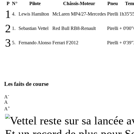
P
N°
Pilote
Châssis-Moteur
Pneu
Tem
1
4.
Lewis Hamilton
McLaren MP4/27-Mercedes
Pirelli
1h35'5
2
1.
Sebastian Vettel
Red Bull RB8-Renault
Pirelli
+ 0'00
3
5.
Fernando Alonso
Ferrari F2012
Pirelli
+ 0'39
Les faits de course
-
A
A
+
A
Et un record de plus pour Se