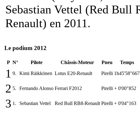
Sebastian Vettel (Red Bull
Renault) en 2011.
Le podium 2012
P
N°
Pilote
Châssis-Moteur
Pneu
Temps
1
9.
Kimi Räikkönen
Lotus E20-Renault
Pirelli
1h45'58"667
2
5.
Fernando Alonso
Ferrari F2012
Pirelli
+ 0'00"852
3
1.
Sebastian Vettel
Red Bull RB8-Renault
Pirelli
+ 0'04"163