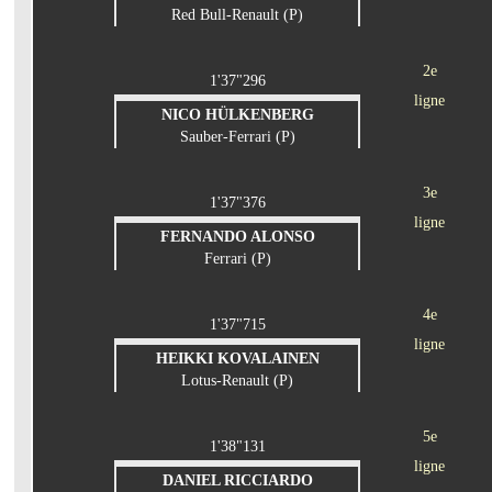
Red Bull-Renault (P)
2e
1'37"296
ligne
NICO HÜLKENBERG
Sauber-Ferrari (P)
3e
1'37"376
ligne
FERNANDO ALONSO
Ferrari (P)
4e
1'37"715
ligne
HEIKKI KOVALAINEN
Lotus-Renault (P)
5e
1'38"131
ligne
DANIEL RICCIARDO