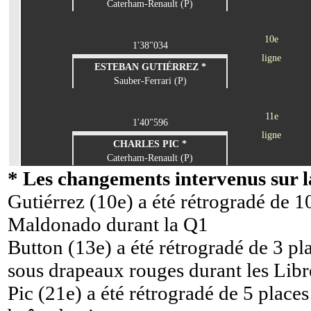
Caterham-Renault (P)
10e
1'38"034
ligne
ESTEBAN GUTIÉRREZ *
Sauber-Ferrari (P)
11e
1'40"596
ligne
CHARLES PIC *
Caterham-Renault (P)
* Les changements intervenus sur la
Gutiérrez (10e) a été rétrogradé de 1
Maldonado durant la Q1
Button (13e) a été rétrogradé de 3 pl
sous drapeaux rouges durant les Libr
Pic (21e) a été rétrogradé de 5 place