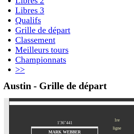
Libres 2
Libres 3
Qualifs
Grille de départ
Classement
Meilleurs tours
Championnats
>>
Austin - Grille de départ
1re
1'36"441
ligne
MARK WEBBER