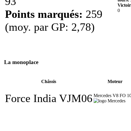
93
Victoir
Points marqués:
259
0
(moy. par GP: 2,78)
La monoplace
Châssis
Moteur
Force India VJM06
Mercedes V8 FO 1