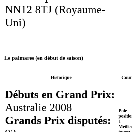
NN12 8TJ (Royaume-
Uni)
Le palmarès
(en début de saison)
Historique
Cour
Débuts en Grand Prix:
Australie 2008
Pole
positio
Grands Prix disputés:
1
Meille
tours: