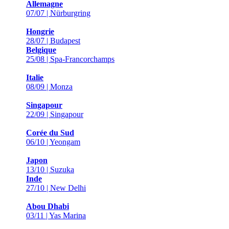
Allemagne
07/07 | Nürburgring
Hongrie
28/07 | Budapest
Belgique
25/08 | Spa-Francorchamps
Italie
08/09 | Monza
Singapour
22/09 | Singapour
Corée du Sud
06/10 | Yeongam
Japon
13/10 | Suzuka
Inde
27/10 | New Delhi
Abou Dhabi
03/11 | Yas Marina