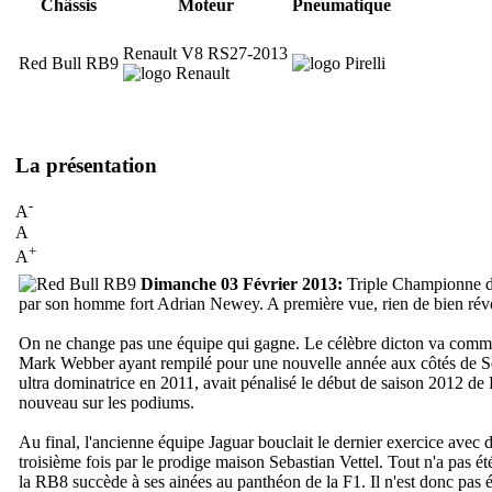
Châssis
Moteur
Pneumatique
Renault V8 RS27-2013
Red Bull RB9
La présentation
-
A
A
+
A
Dimanche 03 Février 2013:
Triple Championne du
par son homme fort Adrian Newey. A première vue, rien de bien révol
On ne change pas une équipe qui gagne. Le célèbre dicton va comme un
Mark Webber ayant rempilé pour une nouvelle année aux côtés de Sebas
ultra dominatrice en 2011, avait pénalisé le début de saison 2012 de Re
nouveau sur les podiums.
Au final, l'ancienne équipe Jaguar bouclait le dernier exercice avec d
troisième fois par le prodige maison Sebastian Vettel. Tout n'a pas ét
la RB8 succède à ses ainées au panthéon de la F1. Il n'est donc pas é