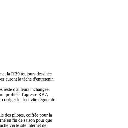
me, la RB9 toujours dessinée
 auront la tâche d'entretenir.
 reste d'ailleurs inchangée,
nt profité à l'ogresse RB7,
orriger le tir et vite régner de
e des pilotes, coiffée pour la
arné en fin de saison pour que
che via le site internet de