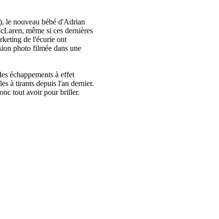
r), le nouveau bébé d'Adrian
 McLaren, même si ces dernières
rketing de l'écurie ont
ssion photo filmée dans une
n des échappements à effet
s à tirants depuis l'an dernier.
nc tout avoir pour briller.