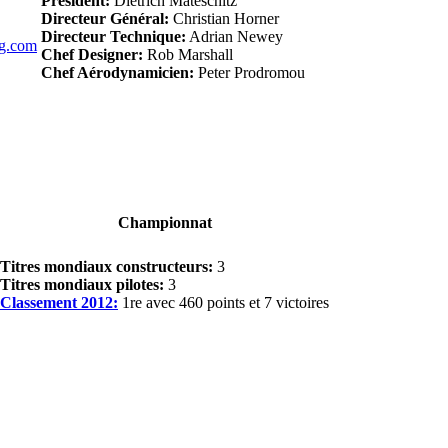
Président:
Dietrich Mateschitz
Directeur Général:
Christian Horner
Directeur Technique:
Adrian Newey
ng.com
Chef Designer:
Rob Marshall
Chef Aérodynamicien:
Peter Prodromou
Championnat
Titres mondiaux constructeurs:
3
Titres mondiaux pilotes:
3
Classement 2012:
1re avec 460 points et 7 victoires