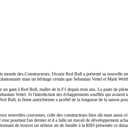
 monde des Constructeurs, l'écurie Red Bull a présenté sa nouvelle ar
utionnaire mais un héritage certain que Sebastian Vettel et Mark Webber
 gant à Red Bull, maître de la F1 depuis trois ans. La paire de pilotes
tian Vettel. Si l'interdiction des échappements soufflés qui avaient ta
d Bull, la firme autrichienne a profité de la longueur de la saison pour c
eux nouvelles couronnes, celle des constructeurs bien sûr mais aussi cell
é rose pourtant l'an dernier et il a fallu un travail de développement ach
tonnant de trouver un sérieux air de famille à la RB9 présentée ce diman