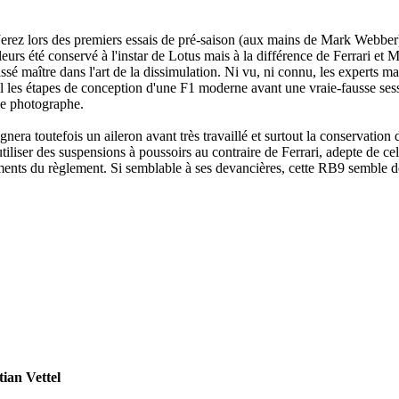
de Jerez lors des premiers essais de pré-saison (aux mains de Mark Webbe
leurs été conservé à l'instar de Lotus mais à la différence de Ferrari et
ssé maître dans l'art de la dissimulation. Ni vu, ni connu, les experts ma
ail les étapes de conception d'une F1 moderne avant une vraie-fausse se
le photographe.
lignera toutefois un aileron avant très travaillé et surtout la conservatio
liser des suspensions à poussoirs au contraire de Ferrari, adepte de celle
ments du règlement. Si semblable à ses devancières, cette RB9 semble do
tian Vettel