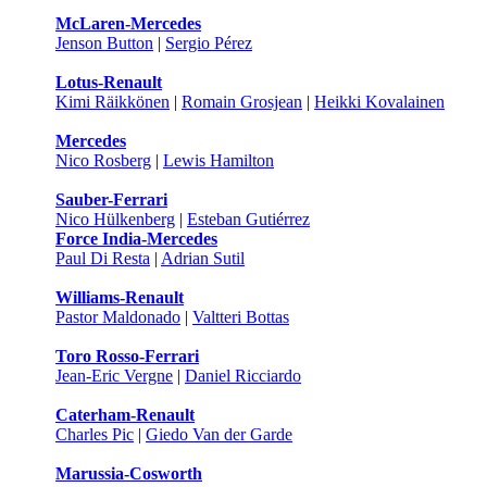
McLaren-Mercedes
Jenson Button
|
Sergio Pérez
Lotus-Renault
Kimi Räikkönen
|
Romain Grosjean
|
Heikki Kovalainen
Mercedes
Nico Rosberg
|
Lewis Hamilton
Sauber-Ferrari
Nico Hülkenberg
|
Esteban Gutiérrez
Force India-Mercedes
Paul Di Resta
|
Adrian Sutil
Williams-Renault
Pastor Maldonado
|
Valtteri Bottas
Toro Rosso-Ferrari
Jean-Eric Vergne
|
Daniel Ricciardo
Caterham-Renault
Charles Pic
|
Giedo Van der Garde
Marussia-Cosworth