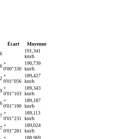
Écart
Moyenne
191,341
6
km/h
+
190,739
6
0'00"330
km/h
+
189,427
2
0'01"056
km/h
+
189,343
9
0'01"103
km/h
+
189,187
6
0'01"190
km/h
+
189,113
7
0'01"231
km/h
+
189,024
7
0'01"281
km/h
+
188,969