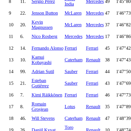
8
11.
Sergio Pérez
Mercedes
49
1'45"80
India
9
22.
Jenson Button
McLaren
Mercedes
47
1'46"73
Kevin
10
20.
McLaren
Mercedes
37
1'46"82
Magnussen
11
6.
Nico Rosberg
Mercedes
Mercedes
17
1'46"86
12
14.
Fernando Alonso
Ferrari
Ferrari
45
1'47"42
Kamui
13
10.
Caterham
Renault
38
1'47"43
Kobayashi
14
99.
Adrian Sutil
Sauber
Ferrari
44
1'47"50
Esteban
15
21.
Sauber
Ferrari
43
1'47"69
Gutiérrez
16
7.
Kimi Räikkönen
Ferrari
Ferrari
46
1'47"73
Romain
17
8.
Lotus
Renault
35
1'47"89
Grosjean
18
46.
Will Stevens
Caterham
Renault
47
1'48"39
Toro
19
26.
Daniil Kvyat
Renault
10
1'48"74