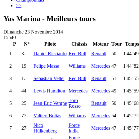
>>
Yas Marina - Meilleurs tours
Dimanche 23 Novembre 2014
15h40
P
N°
Pilote
Châssis
Moteur
Tour
Temps
1
3.
Daniel Ricciardo
Red Bull
Renault
50
1'44"49
2
19.
Felipe Massa
Williams
Mercedes
47
1'44"82
3
1.
Sebastian Vettel
Red Bull
Renault
51
1'45"55
4
44.
Lewis Hamilton
Mercedes
Mercedes
49
1'45"59
Toro
5
25.
Jean-Eric Vergne
Renault
50
1'45"68
Rosso
6
77.
Valtteri Bottas
Williams
Mercedes
54
1'45"72
Nico
Force
7
27.
Mercedes
47
1'45"77
Hülkenberg
India
Force