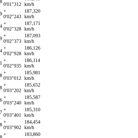
8
0'01"312
km/h
+
187,320
9
0'02"243
km/h
+
187,171
4
0'02"328
km/h
+
187,093
9
0'02"373
km/h
+
186,126
4
0'02"928
km/h
+
186,114
1
0'02"935
km/h
+
185,981
8
0'03"012
km/h
+
185,652
8
0'03"202
km/h
+
185,587
6
0'03"240
km/h
+
185,310
7
0'03"401
km/h
+
184,454
8
0'03"902
km/h
+
183,860
8