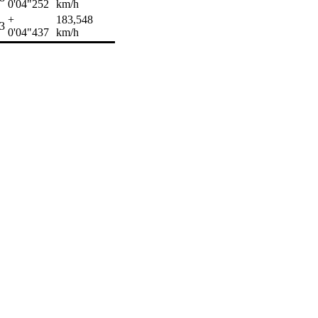
0'04"252
km/h
+
183,548
3
0'04"437
km/h