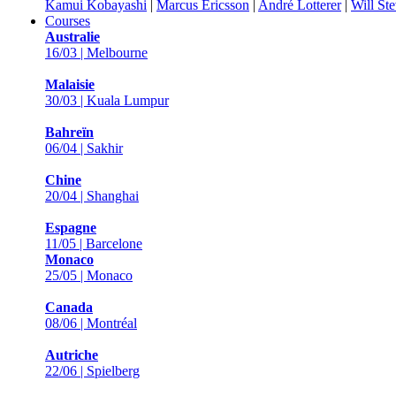
Kamui Kobayashi
|
Marcus Ericsson
|
André Lotterer
|
Will St
Courses
Australie
16/03 | Melbourne
Malaisie
30/03 | Kuala Lumpur
Bahreïn
06/04 | Sakhir
Chine
20/04 | Shanghai
Espagne
11/05 | Barcelone
Monaco
25/05 | Monaco
Canada
08/06 | Montréal
Autriche
22/06 | Spielberg