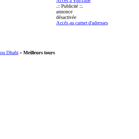
Accès à YouTube
.:: Publicité ::.
annonce
désactivée
Accès au carnet d'adresses
bou Dhabi
»
Meilleurs tours