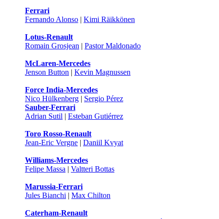
Ferrari
Fernando Alonso
|
Kimi Räikkönen
Lotus-Renault
Romain Grosjean
|
Pastor Maldonado
McLaren-Mercedes
Jenson Button
|
Kevin Magnussen
Force India-Mercedes
Nico Hülkenberg
|
Sergio Pérez
Sauber-Ferrari
Adrian Sutil
|
Esteban Gutiérrez
Toro Rosso-Renault
Jean-Eric Vergne
|
Daniil Kvyat
Williams-Mercedes
Felipe Massa
|
Valtteri Bottas
Marussia-Ferrari
Jules Bianchi
|
Max Chilton
Caterham-Renault