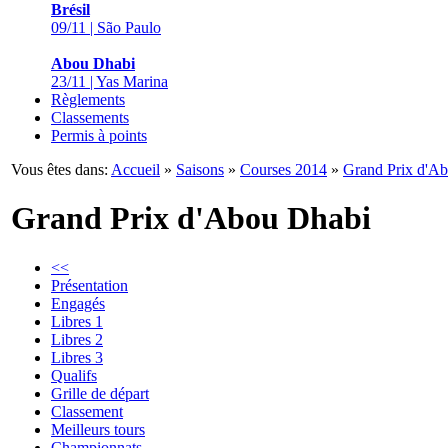
Brésil
09/11 | São Paulo
Abou Dhabi
23/11 | Yas Marina
Règlements
Classements
Permis à points
Vous êtes dans:
Accueil
»
Saisons
»
Courses 2014
»
Grand Prix d'A
Grand Prix d'Abou Dhabi
<<
Présentation
Engagés
Libres 1
Libres 2
Libres 3
Qualifs
Grille de départ
Classement
Meilleurs tours
Championnats