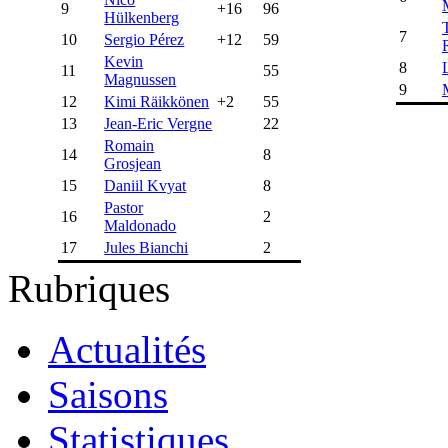
9
+16
96
Hülkenberg
7
10
Sergio Pérez
+12
59
Kevin
8
11
55
Magnussen
9
12
Kimi Räikkönen
+2
55
13
Jean-Eric Vergne
22
Romain
14
8
Grosjean
15
Daniil Kvyat
8
Pastor
16
2
Maldonado
17
Jules Bianchi
2
Rubriques
Actualités
Saisons
Statistiques