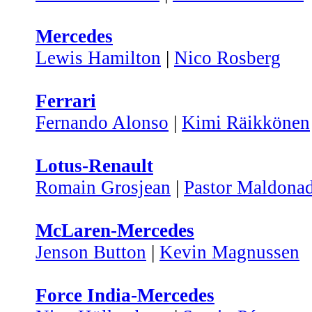
Mercedes
Lewis Hamilton
|
Nico Rosberg
Ferrari
Fernando Alonso
|
Kimi Räikkönen
Lotus-Renault
Romain Grosjean
|
Pastor Maldona
McLaren-Mercedes
Jenson Button
|
Kevin Magnussen
Force India-Mercedes