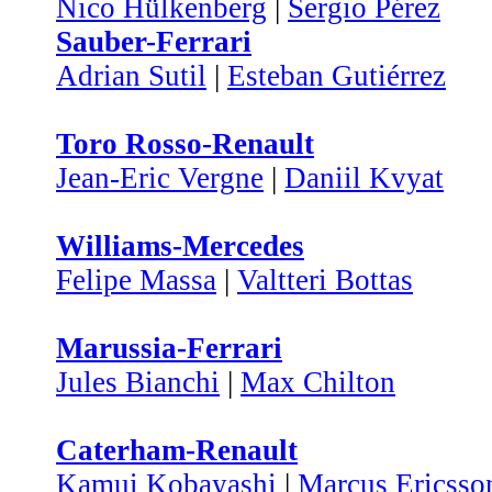
Nico Hülkenberg
|
Sergio Pérez
Sauber-Ferrari
Adrian Sutil
|
Esteban Gutiérrez
Toro Rosso-Renault
Jean-Eric Vergne
|
Daniil Kvyat
Williams-Mercedes
Felipe Massa
|
Valtteri Bottas
Marussia-Ferrari
Jules Bianchi
|
Max Chilton
Caterham-Renault
Kamui Kobayashi
|
Marcus Ericsso