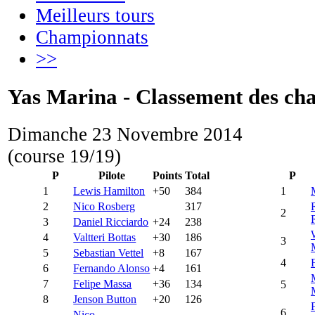
Meilleurs tours
Championnats
>>
Yas Marina - Classement des ch
Dimanche 23 Novembre 2014
(course 19/19)
P
Pilote
Points
Total
P
1
Lewis Hamilton
+50
384
1
2
Nico Rosberg
317
2
3
Daniel Ricciardo
+24
238
4
Valtteri Bottas
+30
186
3
5
Sebastian Vettel
+8
167
4
F
6
Fernando Alonso
+4
161
7
Felipe Massa
+36
134
5
8
Jenson Button
+20
126
6
Nico