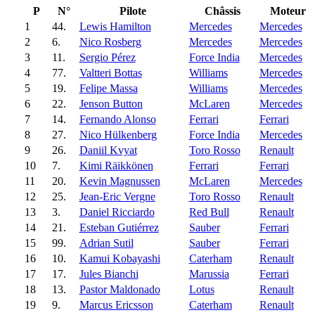
P
N°
Pilote
Châssis
Moteur
1
44.
Lewis Hamilton
Mercedes
Mercedes
2
6.
Nico Rosberg
Mercedes
Mercedes
3
11.
Sergio Pérez
Force India
Mercedes
4
77.
Valtteri Bottas
Williams
Mercedes
5
19.
Felipe Massa
Williams
Mercedes
6
22.
Jenson Button
McLaren
Mercedes
7
14.
Fernando Alonso
Ferrari
Ferrari
8
27.
Nico Hülkenberg
Force India
Mercedes
9
26.
Daniil Kvyat
Toro Rosso
Renault
10
7.
Kimi Räikkönen
Ferrari
Ferrari
11
20.
Kevin Magnussen
McLaren
Mercedes
12
25.
Jean-Eric Vergne
Toro Rosso
Renault
13
3.
Daniel Ricciardo
Red Bull
Renault
14
21.
Esteban Gutiérrez
Sauber
Ferrari
15
99.
Adrian Sutil
Sauber
Ferrari
16
10.
Kamui Kobayashi
Caterham
Renault
17
17.
Jules Bianchi
Marussia
Ferrari
18
13.
Pastor Maldonado
Lotus
Renault
19
9.
Marcus Ericsson
Caterham
Renault