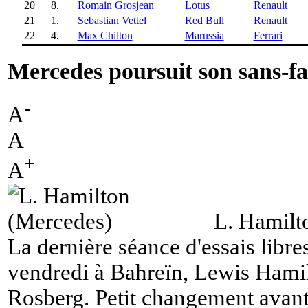
20
8.
Romain Grosjean
Lotus
Renault
21
1.
Sebastian Vettel
Red Bull
Renault
22
4.
Max Chilton
Marussia
Ferrari
Mercedes poursuit son sans-fa
-
A
A
+
A
L. Hamilt
La dernière séance d'essais libres
vendredi à Bahreïn, Lewis Hami
Rosberg. Petit changement avant 