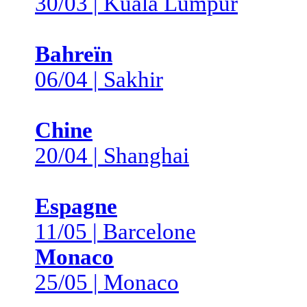
30/03 | Kuala Lumpur
Bahreïn
06/04 | Sakhir
Chine
20/04 | Shanghai
Espagne
11/05 | Barcelone
Monaco
25/05 | Monaco