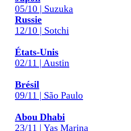
05/10 | Suzuka
Russie
12/10 | Sotchi
États-Unis
02/11 | Austin
Brésil
09/11 | São Paulo
Abou Dhabi
23/11 | Yas Marina