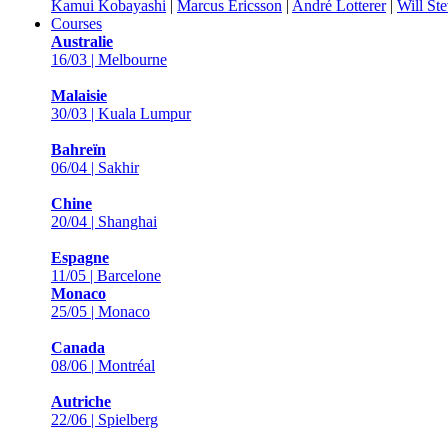
Kamui Kobayashi
|
Marcus Ericsson
|
André Lotterer
|
Will St
Courses
Australie
16/03 | Melbourne
Malaisie
30/03 | Kuala Lumpur
Bahreïn
06/04 | Sakhir
Chine
20/04 | Shanghai
Espagne
11/05 | Barcelone
Monaco
25/05 | Monaco
Canada
08/06 | Montréal
Autriche
22/06 | Spielberg