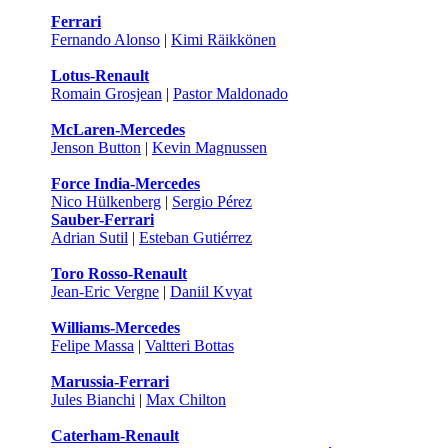
Ferrari
Fernando Alonso
|
Kimi Räikkönen
Lotus-Renault
Romain Grosjean
|
Pastor Maldonado
McLaren-Mercedes
Jenson Button
|
Kevin Magnussen
Force India-Mercedes
Nico Hülkenberg
|
Sergio Pérez
Sauber-Ferrari
Adrian Sutil
|
Esteban Gutiérrez
Toro Rosso-Renault
Jean-Eric Vergne
|
Daniil Kvyat
Williams-Mercedes
Felipe Massa
|
Valtteri Bottas
Marussia-Ferrari
Jules Bianchi
|
Max Chilton
Caterham-Renault