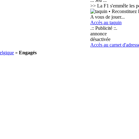
.:: Jeu ::.
>> La F1 s'emmêle les p
• Reconstituez l
A vous de jouer...
Accès au taquin
.:: Publicité ::.
annonce
désactivée
Accès au carnet d'adress
elgique
»
Engagés