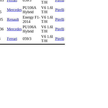
03
Ferrari
059/3
Pirelli
T/H
PU106A
V6 1.6l
Mercedes
Pirelli
5
Hybrid
T/H
Energy F1-
V6 1.6l
05
Renault
Pirelli
2014
T/H
PU106A
V6 1.6l
36
Mercedes
Pirelli
Hybrid
T/H
V6 1.6l
3
Ferrari
059/3
Pirelli
T/H