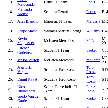
13.
Lotus F1 Team
Lotus
E2
Maldonado
Fernando
14.
Scuderia Ferrari
Ferrari
F14
Alonso
17.
Jules Bianchi
Marussia F1 Team
Marussia
MR
19.
Felipe Massa
Williams Martini Racing
Williams
FW
Kevin
MP
20.
McLaren Mercedes
McLaren
Magnussen
29
Esteban
21.
Sauber F1 Team
Sauber
C3
Gutiérrez
MP
22.
Jenson Button
McLaren Mercedes
McLaren
29
Jean-Eric
Toro
25.
Scuderia Toro Rosso
ST
Vergne
Rosso
Toro
26.
Daniil Kvyat
Scuderia Toro Rosso
ST
Rosso
Nico
Sahara Force India F1
Force
27.
VJ
Hülkenberg
Team
India
Giedo Van der
36.
Sauber F1 Team
Sauber
C3
Garde