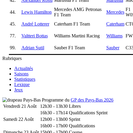
42.
Alexander Rossi
Marussia F1 Team
Marussia
MR
Mercedes AMG Petronas
F1
44.
Lewis Hamilton
Mercedes
F1 Team
W0
45.
André Lotterer
Caterham F1 Team
Caterham
CT
77.
Valtteri Bottas
Williams Martini Racing
Williams
FW
99.
Adrian Sutil
Sauber F1 Team
Sauber
C3
Rubriques
Actualités
Saisons
Statistiques
Lexique
Jeux
Programme du
GP des Pays-Bas 2026
Vendredi 21 Août
12h30 - 13h30
Libres
16h30 - 17h14
Qualifications Sprint
Samedi 22 Août
12h00 - 13h00
Sprint
16h00 - 17h00
Qualifications
Dimanche 23 Août
15h00 - 17h00
Course