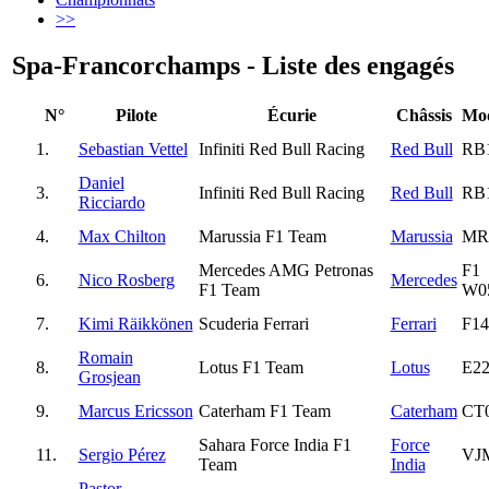
>>
Spa-Francorchamps - Liste des engagés
N°
Pilote
Écurie
Châssis
Mod
1.
Sebastian Vettel
Infiniti Red Bull Racing
Red Bull
RB
Daniel
3.
Infiniti Red Bull Racing
Red Bull
RB
Ricciardo
4.
Max Chilton
Marussia F1 Team
Marussia
MR
Mercedes AMG Petronas
F1
6.
Nico Rosberg
Mercedes
F1 Team
W0
7.
Kimi Räikkönen
Scuderia Ferrari
Ferrari
F14
Romain
8.
Lotus F1 Team
Lotus
E2
Grosjean
9.
Marcus Ericsson
Caterham F1 Team
Caterham
CT
Sahara Force India F1
Force
11.
Sergio Pérez
VJ
Team
India
Pastor