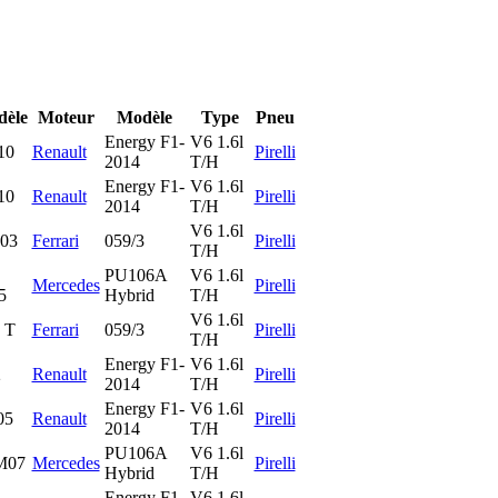
èle
Moteur
Modèle
Type
Pneu
Energy F1-
V6 1.6l
10
Renault
Pirelli
2014
T/H
Energy F1-
V6 1.6l
10
Renault
Pirelli
2014
T/H
V6 1.6l
03
Ferrari
059/3
Pirelli
T/H
PU106A
V6 1.6l
Mercedes
Pirelli
5
Hybrid
T/H
V6 1.6l
 T
Ferrari
059/3
Pirelli
T/H
Energy F1-
V6 1.6l
2
Renault
Pirelli
2014
T/H
Energy F1-
V6 1.6l
05
Renault
Pirelli
2014
T/H
PU106A
V6 1.6l
M07
Mercedes
Pirelli
Hybrid
T/H
Energy F1-
V6 1.6l