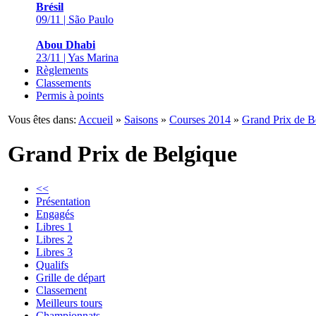
Brésil
09/11 | São Paulo
Abou Dhabi
23/11 | Yas Marina
Règlements
Classements
Permis à points
Vous êtes dans:
Accueil
»
Saisons
»
Courses 2014
»
Grand Prix de B
Grand Prix de Belgique
<<
Présentation
Engagés
Libres 1
Libres 2
Libres 3
Qualifs
Grille de départ
Classement
Meilleurs tours
Championnats