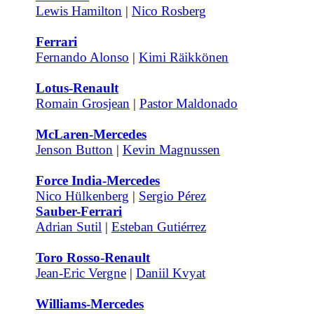
Lewis Hamilton
|
Nico Rosberg
Ferrari
Fernando Alonso
|
Kimi Räikkönen
Lotus-Renault
Romain Grosjean
|
Pastor Maldonado
McLaren-Mercedes
Jenson Button
|
Kevin Magnussen
Force India-Mercedes
Nico Hülkenberg
|
Sergio Pérez
Sauber-Ferrari
Adrian Sutil
|
Esteban Gutiérrez
Toro Rosso-Renault
Jean-Eric Vergne
|
Daniil Kvyat
Williams-Mercedes