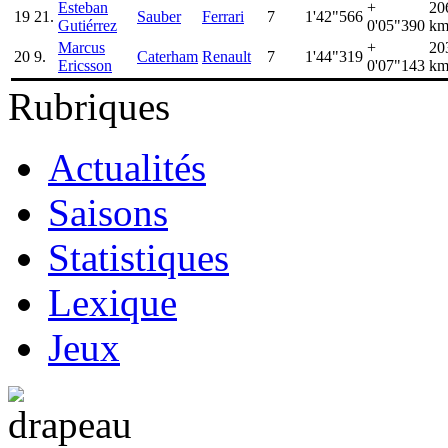
Esteban
+
20
19
21.
Sauber
Ferrari
7
1'42"566
Gutiérrez
0'05"390
km
Marcus
+
20
20
9.
Caterham
Renault
7
1'44"319
Ericsson
0'07"143
km
Rubriques
Actualités
Saisons
Statistiques
Lexique
Jeux