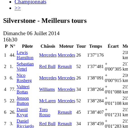
Championnats
>>
Silverstone - Meilleurs tours
Dimanche 06 Juillet 2014
16h30
P
N°
Pilote
Châssis
Moteur
Tour
Temps
Écart
Mo
Lewis
21
1
44.
Mercedes
Mercedes
26
1'37"176
Hamilton
km
Sebastian
+
21
2
1.
Red Bull
Renault
52
1'37"481
Vettel
0'00"305
km
Nico
+
21
3
6.
Mercedes
Mercedes
26
1'38"091
Rosberg
0'00"915
km
Valtteri
+
21
4
77.
Williams
Mercedes
34
1'38"264
Bottas
0'01"088
km
Jenson
+
21
5
22.
McLaren
Mercedes
52
1'38"284
Button
0'01"108
km
Daniil
Toro
+
21
6
26.
Renault
45
1'38"407
Kvyat
Rosso
0'01"231
km
Daniel
+
21
7
3.
Red Bull
Renault
34
1'38"459
Ricciardo
0'01"283
km