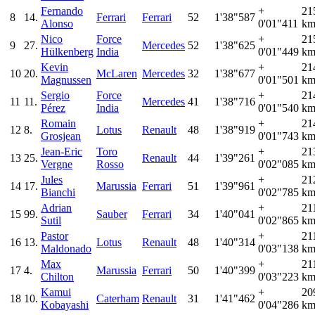
Fernando
+
21
8
14.
Ferrari
Ferrari
52
1'38"587
Alonso
0'01"411
km
Nico
Force
+
21
9
27.
Mercedes
52
1'38"625
Hülkenberg
India
0'01"449
km
Kevin
+
21
10
20.
McLaren
Mercedes
32
1'38"677
Magnussen
0'01"501
km
Sergio
Force
+
21
11
11.
Mercedes
41
1'38"716
Pérez
India
0'01"540
km
Romain
+
21
12
8.
Lotus
Renault
48
1'38"919
Grosjean
0'01"743
km
Jean-Eric
Toro
+
21
13
25.
Renault
44
1'39"261
Vergne
Rosso
0'02"085
km
Jules
+
21
14
17.
Marussia
Ferrari
51
1'39"961
Bianchi
0'02"785
km
Adrian
+
21
15
99.
Sauber
Ferrari
34
1'40"041
Sutil
0'02"865
km
Pastor
+
21
16
13.
Lotus
Renault
48
1'40"314
Maldonado
0'03"138
km
Max
+
21
17
4.
Marussia
Ferrari
50
1'40"399
Chilton
0'03"223
km
Kamui
+
20
18
10.
Caterham
Renault
31
1'41"462
Kobayashi
0'04"286
km