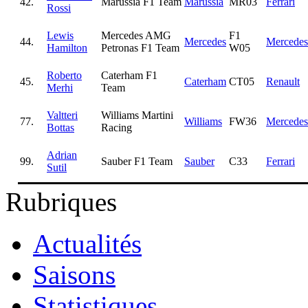
42.
Marussia F1 Team
Marussia
MR03
Ferrari
Rossi
Lewis
Mercedes AMG
F1
44.
Mercedes
Mercedes
Hamilton
Petronas F1 Team
W05
Roberto
Caterham F1
45.
Caterham
CT05
Renault
Merhi
Team
Valtteri
Williams Martini
77.
Williams
FW36
Mercedes
Bottas
Racing
Adrian
99.
Sauber F1 Team
Sauber
C33
Ferrari
Sutil
Rubriques
Actualités
Saisons
Statistiques