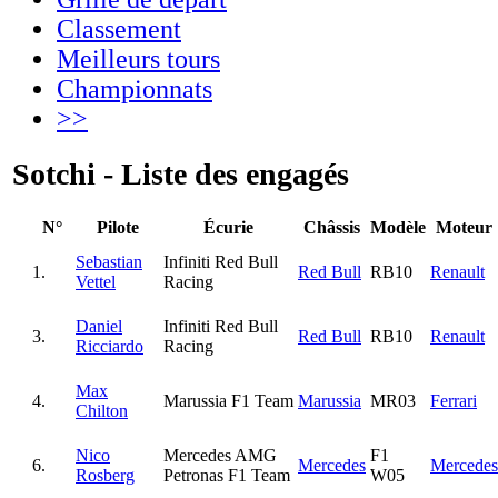
Classement
Meilleurs tours
Championnats
>>
Sotchi - Liste des engagés
N°
Pilote
Écurie
Châssis
Modèle
Moteur
Sebastian
Infiniti Red Bull
1.
Red Bull
RB10
Renault
Vettel
Racing
Daniel
Infiniti Red Bull
3.
Red Bull
RB10
Renault
Ricciardo
Racing
Max
4.
Marussia F1 Team
Marussia
MR03
Ferrari
Chilton
Nico
Mercedes AMG
F1
6.
Mercedes
Mercedes
Rosberg
Petronas F1 Team
W05