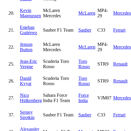
Kevin
McLaren
MP4-
20.
McLaren
Mercedes
Magnussen
Mercedes
29
Esteban
21.
Sauber F1 Team
Sauber
C33
Ferrari
Gutiérrez
Jenson
McLaren
MP4-
22.
McLaren
Mercedes
Button
Mercedes
29
Jean-Eric
Scuderia Toro
Toro
25.
STR9
Renault
Vergne
Rosso
Rosso
Daniil
Scuderia Toro
Toro
26.
STR9
Renault
Kvyat
Rosso
Rosso
Nico
Sahara Force
Force
27.
VJM07
Mercedes
Hülkenberg
India F1 Team
India
Sergey
37.
Sauber F1 Team
Sauber
C33
Ferrari
Sirotkin
Alexander