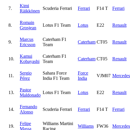
Kimi
7.
Scuderia Ferrari
Ferrari
F14 T
Ferrari
Räikkönen
Romain
8.
Lotus F1 Team
Lotus
E22
Renault
Grosjean
Marcus
Caterham F1
9.
Caterham
CT05
Renault
Ericsson
Team
Kamui
Caterham F1
10.
Caterham
CT05
Renault
Kobayashi
Team
Sergio
Sahara Force
Force
11.
VJM07
Mercedes
Pérez
India F1 Team
India
Pastor
13.
Lotus F1 Team
Lotus
E22
Renault
Maldonado
Fernando
14.
Scuderia Ferrari
Ferrari
F14 T
Ferrari
Alonso
Felipe
Williams Martini
19.
Williams
FW36
Mercedes
Massa
Racing