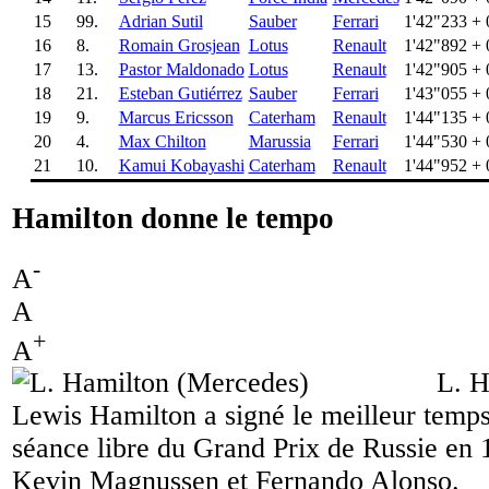
15
99.
Adrian Sutil
Sauber
Ferrari
1'42"233
+ 
16
8.
Romain Grosjean
Lotus
Renault
1'42"892
+ 
17
13.
Pastor Maldonado
Lotus
Renault
1'42"905
+ 
18
21.
Esteban Gutiérrez
Sauber
Ferrari
1'43"055
+ 
19
9.
Marcus Ericsson
Caterham
Renault
1'44"135
+ 
20
4.
Max Chilton
Marussia
Ferrari
1'44"530
+ 
21
10.
Kamui Kobayashi
Caterham
Renault
1'44"952
+ 
Hamilton donne le tempo
-
A
A
+
A
L. H
Lewis Hamilton a signé le meilleur temp
séance libre du Grand Prix de Russie en 
Kevin Magnussen et Fernando Alonso.