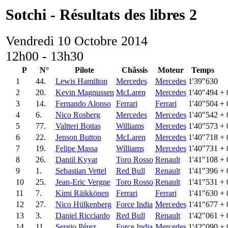
Sotchi - Résultats des libres 2
Vendredi 10 Octobre 2014
12h00 - 13h30
P
N°
Pilote
Châssis
Moteur
Temps
1
44.
Lewis Hamilton
Mercedes
Mercedes
1'39"630
2
20.
Kevin Magnussen
McLaren
Mercedes
1'40"494
+ 
3
14.
Fernando Alonso
Ferrari
Ferrari
1'40"504
+ 
4
6.
Nico Rosberg
Mercedes
Mercedes
1'40"542
+ 
5
77.
Valtteri Bottas
Williams
Mercedes
1'40"573
+ 
6
22.
Jenson Button
McLaren
Mercedes
1'40"718
+ 
7
19.
Felipe Massa
Williams
Mercedes
1'40"731
+ 
8
26.
Daniil Kvyat
Toro Rosso
Renault
1'41"108
+ 
9
1.
Sebastian Vettel
Red Bull
Renault
1'41"396
+ 
10
25.
Jean-Eric Vergne
Toro Rosso
Renault
1'41"531
+ 
11
7.
Kimi Räikkönen
Ferrari
Ferrari
1'41"630
+ 
12
27.
Nico Hülkenberg
Force India
Mercedes
1'41"677
+ 
13
3.
Daniel Ricciardo
Red Bull
Renault
1'42"061
+ 
14
11.
Sergio Pérez
Force India
Mercedes
1'42"090
+ 