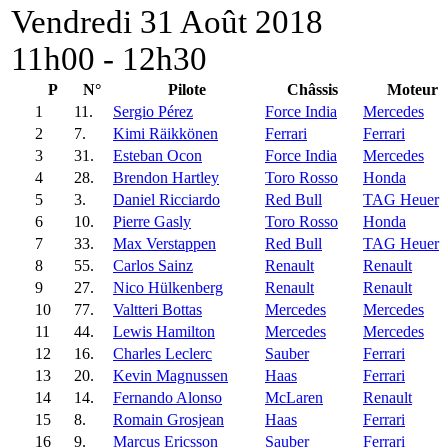
Vendredi 31 Août 2018
11h00 - 12h30
P
N°
Pilote
Châssis
Moteur
1
11.
Sergio Pérez
Force India
Mercedes
2
7.
Kimi Räikkönen
Ferrari
Ferrari
3
31.
Esteban Ocon
Force India
Mercedes
4
28.
Brendon Hartley
Toro Rosso
Honda
5
3.
Daniel Ricciardo
Red Bull
TAG Heuer
6
10.
Pierre Gasly
Toro Rosso
Honda
7
33.
Max Verstappen
Red Bull
TAG Heuer
8
55.
Carlos Sainz
Renault
Renault
9
27.
Nico Hülkenberg
Renault
Renault
10
77.
Valtteri Bottas
Mercedes
Mercedes
11
44.
Lewis Hamilton
Mercedes
Mercedes
12
16.
Charles Leclerc
Sauber
Ferrari
13
20.
Kevin Magnussen
Haas
Ferrari
14
14.
Fernando Alonso
McLaren
Renault
15
8.
Romain Grosjean
Haas
Ferrari
16
9.
Marcus Ericsson
Sauber
Ferrari