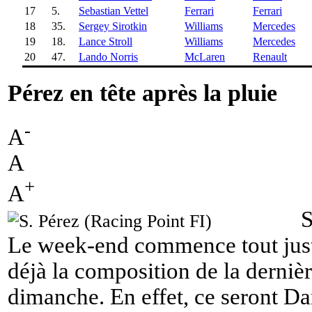
17
5.
Sebastian Vettel
Ferrari
Ferrari
18
35.
Sergey Sirotkin
Williams
Mercedes
19
18.
Lance Stroll
Williams
Mercedes
20
47.
Lando Norris
McLaren
Renault
Pérez en tête après la pluie
-
A
A
+
A
S
Le week-end commence tout just
déjà la composition de la dernière
dimanche. En effet, ce seront Da