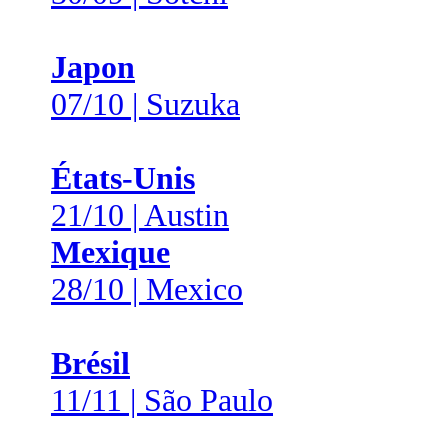
Japon
07/10 | Suzuka
États-Unis
21/10 | Austin
Mexique
28/10 | Mexico
Brésil
11/11 | São Paulo