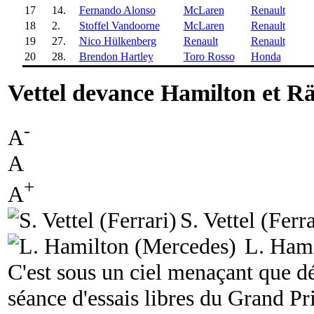
17
14.
Fernando Alonso
McLaren
Renault
18
2.
Stoffel Vandoorne
McLaren
Renault
19
27.
Nico Hülkenberg
Renault
Renault
20
28.
Brendon Hartley
Toro Rosso
Honda
Vettel devance Hamilton et R
-
A
A
+
A
S. Vettel (Ferra
L. Hami
C'est sous un ciel menaçant que dé
séance d'essais libres du Grand Prix