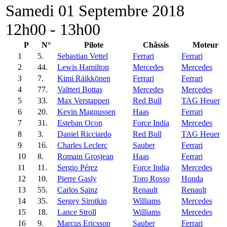
Samedi 01 Septembre 2018
12h00 - 13h00
P
N°
Pilote
Châssis
Moteur
1
5.
Sebastian Vettel
Ferrari
Ferrari
2
44.
Lewis Hamilton
Mercedes
Mercedes
3
7.
Kimi Räikkönen
Ferrari
Ferrari
4
77.
Valtteri Bottas
Mercedes
Mercedes
5
33.
Max Verstappen
Red Bull
TAG Heuer
6
20.
Kevin Magnussen
Haas
Ferrari
7
31.
Esteban Ocon
Force India
Mercedes
8
3.
Daniel Ricciardo
Red Bull
TAG Heuer
9
16.
Charles Leclerc
Sauber
Ferrari
10
8.
Romain Grosjean
Haas
Ferrari
11
11.
Sergio Pérez
Force India
Mercedes
12
10.
Pierre Gasly
Toro Rosso
Honda
13
55.
Carlos Sainz
Renault
Renault
14
35.
Sergey Sirotkin
Williams
Mercedes
15
18.
Lance Stroll
Williams
Mercedes
16
9.
Marcus Ericsson
Sauber
Ferrari