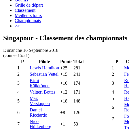
Grille de départ
Classement
Meilleurs tours
Championnats
>>
Singapour - Classement des championnats
Dimanche 16 Septembre 2018
(course 15/21)
P
Pilote
Points
Total
P
C
1
Lewis Hamilton
+25
281
1
Me
2
Sebastian Vettel
+15
241
2
Fe
Kimi
Re
3
+10
174
3
Räikkönen
He
4
Valtteri Bottas
+12
171
4
Re
Max
5
Ha
5
+18
148
Verstappen
Mc
6
Daniel
Re
6
+8
126
Ricciardo
Fo
7
Nico
Me
7
+1
53
Hülkenberg
To