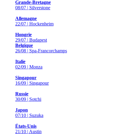
Grande-Bretagne
08/07 | Silverstone
Allemagne
22/07 | Hockenheim
Hongrie
29/07 | Budapest
Belgique
26/08 | Spa-Francorchamps
Italie
02/09 | Monza
Singapour
16/09 | Singapour
Russie
30/09 | Sotchi
Japon
07/10 | Suzuka
États-Unis
21/10 | Austin