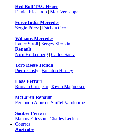
Red Bull-TAG Heuer
Daniel Ricciardo
|
Max Verstappen
Force India-Mercedes
Sergio Pérez
|
Esteban Ocon
Williams-Mercedes
Lance Stroll
|
Sergey Sirotkin
Renault
Nico Hülkenberg
|
Carlos Sainz
Toro Rosso-Honda
Pierre Gasly
|
Brendon Hartley
Haas-Ferrari
Romain Grosjean
|
Kevin Magnussen
McLaren-Renault
Fernando Alonso
|
Stoffel Vandoorne
Sauber-Ferrari
Marcus Ericsson
|
Charles Leclerc
Courses
Australie