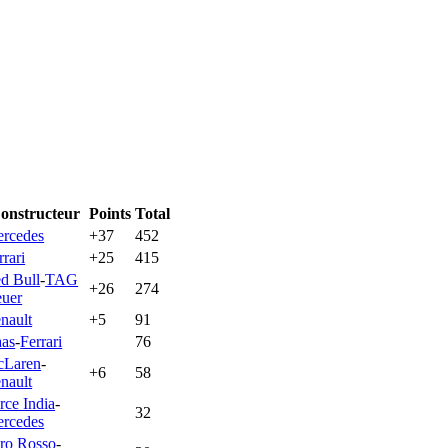
onstructeur
Points
Total
rcedes
+37
452
rrari
+25
415
d Bull
-
TAG
+26
274
uer
nault
+5
91
as
-
Ferrari
76
Laren
-
+6
58
nault
rce India
-
32
rcedes
ro Rosso
-