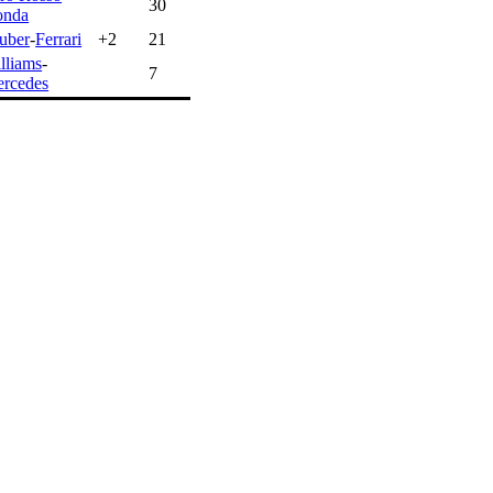
30
onda
uber
-
Ferrari
+2
21
lliams
-
7
rcedes