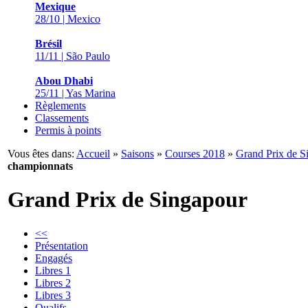
Mexique
28/10 | Mexico
Brésil
11/11 | São Paulo
Abou Dhabi
25/11 | Yas Marina
Règlements
Classements
Permis à points
Vous êtes dans:
Accueil
»
Saisons
»
Courses 2018
»
Grand Prix de S
championnats
Grand Prix de Singapour
<<
Présentation
Engagés
Libres 1
Libres 2
Libres 3
Qualifs