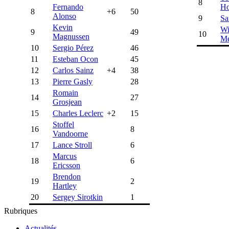
8
Fernando
H
8
+6
50
Alonso
9
Sa
Kevin
Wi
9
49
10
Magnussen
Me
10
Sergio Pérez
46
11
Esteban Ocon
45
12
Carlos Sainz
+4
38
13
Pierre Gasly
28
Romain
14
27
Grosjean
15
Charles Leclerc
+2
15
Stoffel
16
8
Vandoorne
17
Lance Stroll
6
Marcus
18
6
Ericsson
Brendon
19
2
Hartley
20
Sergey Sirotkin
1
Rubriques
Actualités