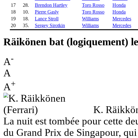
17
28.
Brendon Hartley
Toro Rosso
Honda
18
10.
Pierre Gasly
Toro Rosso
Honda
19
18.
Lance Stroll
Williams
Mercedes
20
35.
Sergey Sirotkin
Williams
Mercedes
Räikönen bat (logiquement) le
-
A
A
+
A
K. Räikkön
La nuit est tombée pour cette de
du Grand Prix de Singapour, qui