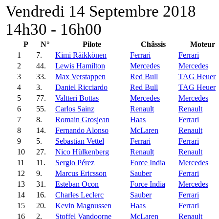
Vendredi 14 Septembre 2018
14h30 - 16h00
P
N°
Pilote
Châssis
Moteur
1
7.
Kimi Räikkönen
Ferrari
Ferrari
2
44.
Lewis Hamilton
Mercedes
Mercedes
3
33.
Max Verstappen
Red Bull
TAG Heuer
4
3.
Daniel Ricciardo
Red Bull
TAG Heuer
5
77.
Valtteri Bottas
Mercedes
Mercedes
6
55.
Carlos Sainz
Renault
Renault
7
8.
Romain Grosjean
Haas
Ferrari
8
14.
Fernando Alonso
McLaren
Renault
9
5.
Sebastian Vettel
Ferrari
Ferrari
10
27.
Nico Hülkenberg
Renault
Renault
11
11.
Sergio Pérez
Force India
Mercedes
12
9.
Marcus Ericsson
Sauber
Ferrari
13
31.
Esteban Ocon
Force India
Mercedes
14
16.
Charles Leclerc
Sauber
Ferrari
15
20.
Kevin Magnussen
Haas
Ferrari
16
2.
Stoffel Vandoorne
McLaren
Renault