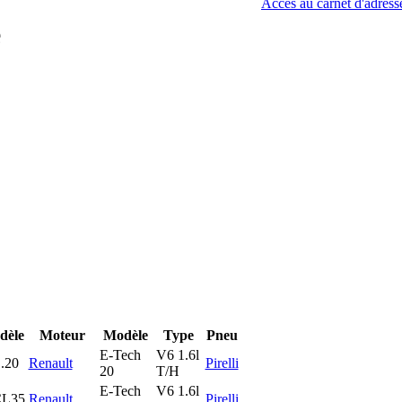
Accès au carnet d'adress
e
dèle
Moteur
Modèle
Type
Pneu
E-Tech
V6 1.6l
.20
Renault
Pirelli
20
T/H
E-Tech
V6 1.6l
L35
Renault
Pirelli