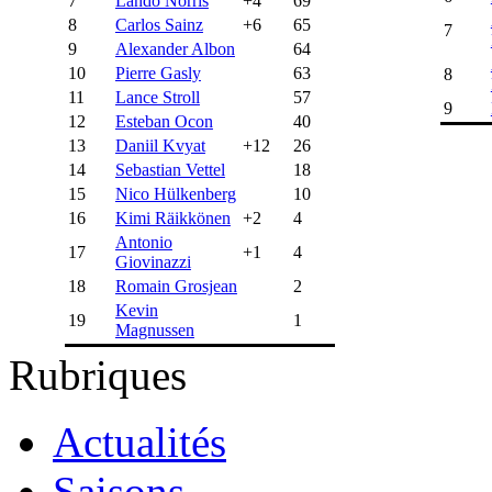
7
Lando Norris
+4
69
8
Carlos Sainz
+6
65
7
9
Alexander Albon
64
10
Pierre Gasly
63
8
11
Lance Stroll
57
9
12
Esteban Ocon
40
13
Daniil Kvyat
+12
26
14
Sebastian Vettel
18
15
Nico Hülkenberg
10
16
Kimi Räikkönen
+2
4
Antonio
17
+1
4
Giovinazzi
18
Romain Grosjean
2
Kevin
19
1
Magnussen
Rubriques
Actualités
Saisons