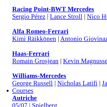
Racing Point-BWT Mercedes
Sergio Pérez
|
Lance Stroll
|
Nico H
Alfa Romeo-Ferrari
Kimi Räikkönen
|
Antonio Giovina
Haas-Ferrari
Romain Grosjean
|
Kevin Magnuss
Williams-Mercedes
George Russell
|
Nicholas Latifi
|
J
Courses
Autriche
05/07 | Spielberg