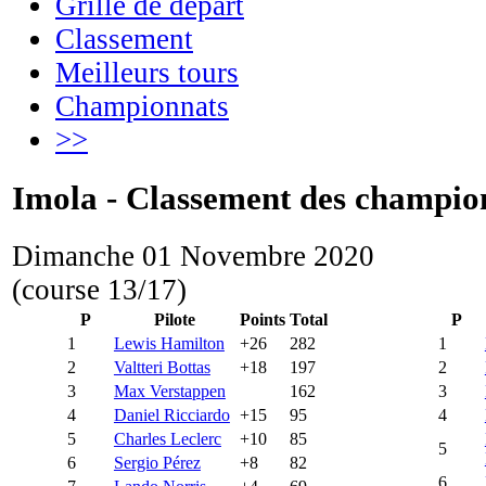
Grille de départ
Classement
Meilleurs tours
Championnats
>>
Imola - Classement des champio
Dimanche 01 Novembre 2020
(course 13/17)
P
Pilote
Points
Total
P
1
Lewis Hamilton
+26
282
1
2
Valtteri Bottas
+18
197
2
3
Max Verstappen
162
3
4
Daniel Ricciardo
+15
95
4
5
Charles Leclerc
+10
85
5
6
Sergio Pérez
+8
82
6