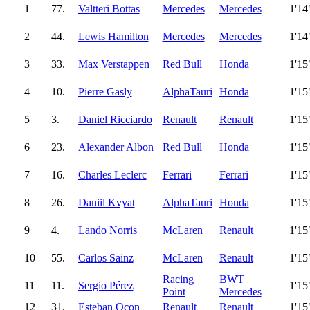
1
77.
Valtteri Bottas
Mercedes
Mercedes
1'14
2
44.
Lewis Hamilton
Mercedes
Mercedes
1'14
3
33.
Max Verstappen
Red Bull
Honda
1'15
4
10.
Pierre Gasly
AlphaTauri
Honda
1'15
5
3.
Daniel Ricciardo
Renault
Renault
1'15
6
23.
Alexander Albon
Red Bull
Honda
1'15
7
16.
Charles Leclerc
Ferrari
Ferrari
1'15
8
26.
Daniil Kvyat
AlphaTauri
Honda
1'15
9
4.
Lando Norris
McLaren
Renault
1'15
10
55.
Carlos Sainz
McLaren
Renault
1'15
Racing
BWT
11
11.
Sergio Pérez
1'15
Point
Mercedes
12
31.
Esteban Ocon
Renault
Renault
1'15