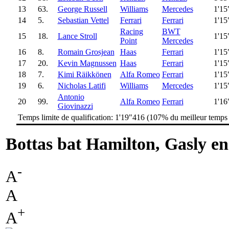
13
63.
George Russell
Williams
Mercedes
1'15
14
5.
Sebastian Vettel
Ferrari
Ferrari
1'15
Racing
BWT
15
18.
Lance Stroll
1'15
Point
Mercedes
16
8.
Romain Grosjean
Haas
Ferrari
1'15
17
20.
Kevin Magnussen
Haas
Ferrari
1'15
18
7.
Kimi Räikkönen
Alfa Romeo
Ferrari
1'15
19
6.
Nicholas Latifi
Williams
Mercedes
1'15
Antonio
20
99.
Alfa Romeo
Ferrari
1'16
Giovinazzi
Temps limite de qualification: 1'19"416 (107% du meilleur temps
Bottas bat Hamilton, Gasly en
-
A
A
+
A