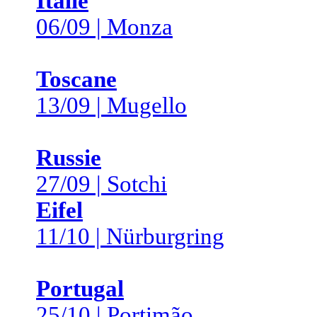
Italie
06/09 | Monza
Toscane
13/09 | Mugello
Russie
27/09 | Sotchi
Eifel
11/10 | Nürburgring
Portugal
25/10 | Portimão