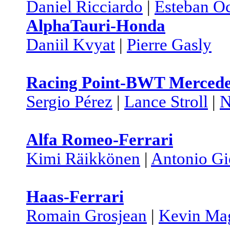
Daniel Ricciardo
|
Esteban O
AlphaTauri-Honda
Daniil Kvyat
|
Pierre Gasly
Racing Point-BWT Merced
Sergio Pérez
|
Lance Stroll
|
N
Alfa Romeo-Ferrari
Kimi Räikkönen
|
Antonio Gi
Haas-Ferrari
Romain Grosjean
|
Kevin Ma