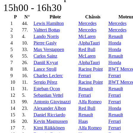
15h00 - 16h30
P
N°
Pilote
Châssis
Moteu
1
44.
Lewis Hamilton
Mercedes
Mercedes
2
77.
Valtteri Bottas
Mercedes
Mercedes
3
4.
Lando Norris
McLaren
Renault
4
10.
Pierre Gasly
AlphaTauri
Honda
5
33.
Max Verstappen
Red Bull
Honda
6
55.
Carlos Sainz
McLaren
Renault
7
26.
Daniil Kvyat
AlphaTauri
Honda
8
18.
Lance Stroll
Racing Point
BWT Merce
9
16.
Charles Leclerc
Ferrari
Ferrari
10
11.
Sergio Pérez
Racing Point
BWT Merce
11
31.
Esteban Ocon
Renault
Renault
12
5.
Sebastian Vettel
Ferrari
Ferrari
13
99.
Antonio Giovinazzi
Alfa Romeo
Ferrari
14
23.
Alexander Albon
Red Bull
Honda
15
3.
Daniel Ricciardo
Renault
Renault
16
20.
Kevin Magnussen
Haas
Ferrari
17
7.
Kimi Räikkönen
Alfa Romeo
Ferrari