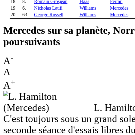
18
8.
Romain Grosjean
Haas
Ferrari
19
6.
Nicholas Latifi
Williams
Mercedes
20
63.
George Russell
Williams
Mercedes
Mercedes sur sa planète, Norr
poursuivants
-
A
A
+
A
L. Hamilt
C'est toujours sous un grand sole
seconde séance d'essais libres d