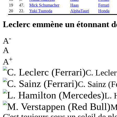
19
47.
Mick Schumacher
Haas
Ferrari
20
22.
Yuki Tsunoda
AlphaTauri
Honda
Leclerc emmène un étonnant d
-
A
A
+
A
C. Lecler
C. Sainz (F
L. 
M
C'est toujours sous un soleil de p