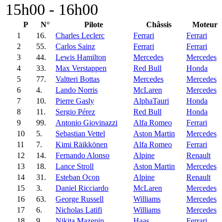
15h00 - 16h00
P
N°
Pilote
Châssis
Moteur
1
16.
Charles Leclerc
Ferrari
Ferrari
2
55.
Carlos Sainz
Ferrari
Ferrari
3
44.
Lewis Hamilton
Mercedes
Mercedes
4
33.
Max Verstappen
Red Bull
Honda
5
77.
Valtteri Bottas
Mercedes
Mercedes
6
4.
Lando Norris
McLaren
Mercedes
7
10.
Pierre Gasly
AlphaTauri
Honda
8
11.
Sergio Pérez
Red Bull
Honda
9
99.
Antonio Giovinazzi
Alfa Romeo
Ferrari
10
5.
Sebastian Vettel
Aston Martin
Mercedes
11
7.
Kimi Räikkönen
Alfa Romeo
Ferrari
12
14.
Fernando Alonso
Alpine
Renault
13
18.
Lance Stroll
Aston Martin
Mercedes
14
31.
Esteban Ocon
Alpine
Renault
15
3.
Daniel Ricciardo
McLaren
Mercedes
16
63.
George Russell
Williams
Mercedes
17
6.
Nicholas Latifi
Williams
Mercedes
18
9.
Nikita Mazepin
Haas
Ferrari