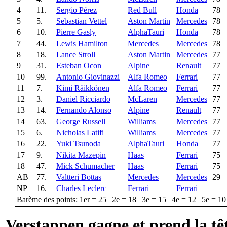
4
11.
Sergio Pérez
Red Bull
Honda
78
5
5.
Sebastian Vettel
Aston Martin
Mercedes
78
6
10.
Pierre Gasly
AlphaTauri
Honda
78
7
44.
Lewis Hamilton
Mercedes
Mercedes
78
8
18.
Lance Stroll
Aston Martin
Mercedes
77
9
31.
Esteban Ocon
Alpine
Renault
77
10
99.
Antonio Giovinazzi
Alfa Romeo
Ferrari
77
11
7.
Kimi Räikkönen
Alfa Romeo
Ferrari
77
12
3.
Daniel Ricciardo
McLaren
Mercedes
77
13
14.
Fernando Alonso
Alpine
Renault
77
14
63.
George Russell
Williams
Mercedes
77
15
6.
Nicholas Latifi
Williams
Mercedes
77
16
22.
Yuki Tsunoda
AlphaTauri
Honda
77
17
9.
Nikita Mazepin
Haas
Ferrari
75
18
47.
Mick Schumacher
Haas
Ferrari
75
AB
77.
Valtteri Bottas
Mercedes
Mercedes
29
NP
16.
Charles Leclerc
Ferrari
Ferrari
Barème des points: 1er = 25 | 2e = 18 | 3e = 15 | 4e = 12 | 5e = 10 |
Verstappen gagne et prend la t