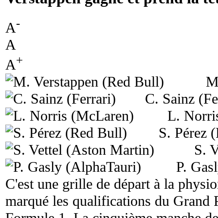
-
A
A
+
A
M
C. Sainz (Fe
L. Norr
S. Pérez 
S. V
P. Gas
C'est une grille de départ à la phys
marqué les qualifications du Grand