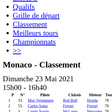
Qualifs
Grille de départ
Classement
Meilleurs tours
Championnats
>>
Monaco - Classement
Dimanche 23 Mai 2021
15h00 - 16h40
P
N°
Pilote
Châssis
Moteur
Tou
1
33.
Max Verstappen
Red Bull
Honda
78
2
55.
Carlos Sainz
Ferrari
Ferrari
78
3
4.
Lando Norris
McLaren
Mercedes
78