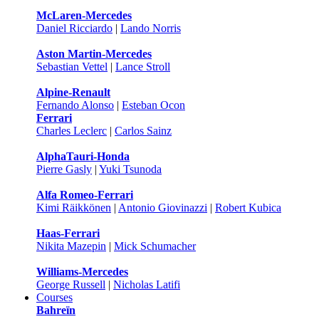
McLaren-Mercedes
Daniel Ricciardo
|
Lando Norris
Aston Martin-Mercedes
Sebastian Vettel
|
Lance Stroll
Alpine-Renault
Fernando Alonso
|
Esteban Ocon
Ferrari
Charles Leclerc
|
Carlos Sainz
AlphaTauri-Honda
Pierre Gasly
|
Yuki Tsunoda
Alfa Romeo-Ferrari
Kimi Räikkönen
|
Antonio Giovinazzi
|
Robert Kubica
Haas-Ferrari
Nikita Mazepin
|
Mick Schumacher
Williams-Mercedes
George Russell
|
Nicholas Latifi
Courses
Bahreïn