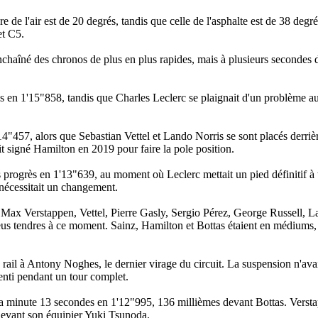
e de l'air est de 20 degrés, tandis que celle de l'asphalte est de 38 degr
et C5.
et enchaîné des chronos de plus en plus rapides, mais à plusieurs secondes
s en 1'15"858, tandis que Charles Leclerc se plaignait d'un problème a
14"457, alors que Sebastian Vettel et Lando Norris se sont placés derriè
t signé Hamilton en 2019 pour faire la pole position.
s progrès en 1'13"639, au moment où Leclerc mettait un pied définitif à 
 nécessitait un changement.
 Max Verstappen, Vettel, Pierre Gasly, Sergio Pérez, George Russell, La
s tendres à ce moment. Sainz, Hamilton et Bottas étaient en médiums, e
rail à Antony Noghes, le dernier virage du circuit. La suspension n'avait
alenti pendant un tour complet.
la minute 13 secondes en 1'12"995, 136 millièmes devant Bottas. Versta
 devant son équipier Yuki Tsunoda.