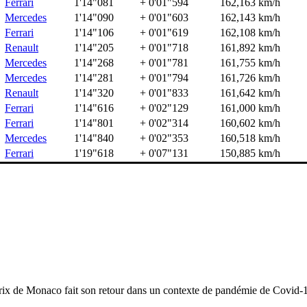
Ferrari
1'14"081
+ 0'01"594
162,163 km/h
Mercedes
1'14"090
+ 0'01"603
162,143 km/h
Ferrari
1'14"106
+ 0'01"619
162,108 km/h
Renault
1'14"205
+ 0'01"718
161,892 km/h
Mercedes
1'14"268
+ 0'01"781
161,755 km/h
Mercedes
1'14"281
+ 0'01"794
161,726 km/h
Renault
1'14"320
+ 0'01"833
161,642 km/h
Ferrari
1'14"616
+ 0'02"129
161,000 km/h
Ferrari
1'14"801
+ 0'02"314
160,602 km/h
Mercedes
1'14"840
+ 0'02"353
160,518 km/h
Ferrari
1'19"618
+ 0'07"131
150,885 km/h
rix de Monaco fait son retour dans un contexte de pandémie de Covid-1