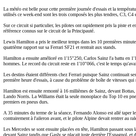
La météo est belle pour cette première journée d'essais et la températur
utilisés ce week-end sont les trois composés les plus tendres, C3, C4 
Sur ce circuit si particulier, les pilotes ont rapidement pris la piste 
référence connus sur le circuit de la Principauté.
Lewis Hamilton a pris le meilleur temps dans les 10 premières minute
quatrième rapport sur sa Ferrari SF21 et rentrait aux stands.
Hamilton a ensuite amélioré en 1'15"250, Carlos Sainz l'a battu en 1'
hommes. Le record du circuit reste en 1'10"066, c'est le temps qu'avai
Les destins étaient différents chez Ferrari puisque Sainz continuait se
première heure d'essais, à cause du problème de boîte de vitesses qui
Hamilton est ensuite remonté à 16 millièmes de Sainz, devant Bottas,
Lando Norris. La Williams était la seule monoplace du Top 10 en pneu
premiers en pneus durs.
A 35 minutes du terme de la séance, Fernando Alonso est allé taper le 
contrairement à l'aileron avant, et le pilote Alpine devait rentrer au r
Les Mercedes se sont ensuite placées en tête, Hamilton passant sous 
devant Sainz tandis que Gasly se plaçait juste derrière l'Espagnol, et