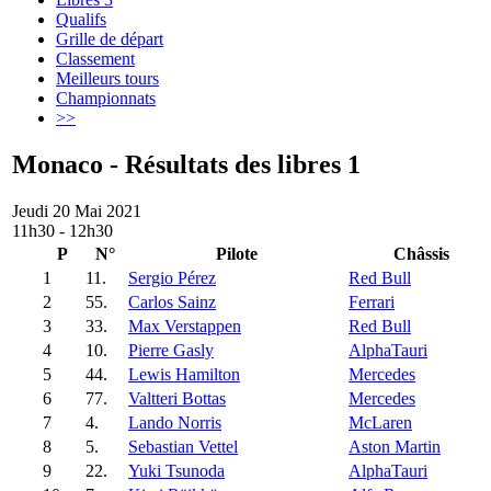
Qualifs
Grille de départ
Classement
Meilleurs tours
Championnats
>>
Monaco - Résultats des libres 1
Jeudi 20 Mai 2021
11h30 - 12h30
P
N°
Pilote
Châssis
1
11.
Sergio Pérez
Red Bull
2
55.
Carlos Sainz
Ferrari
3
33.
Max Verstappen
Red Bull
4
10.
Pierre Gasly
AlphaTauri
5
44.
Lewis Hamilton
Mercedes
6
77.
Valtteri Bottas
Mercedes
7
4.
Lando Norris
McLaren
8
5.
Sebastian Vettel
Aston Martin
9
22.
Yuki Tsunoda
AlphaTauri