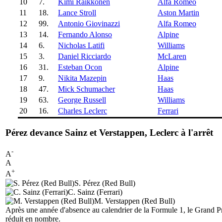
10
7.
Kimi Räikkönen
Alfa Romeo
11
18.
Lance Stroll
Aston Martin
12
99.
Antonio Giovinazzi
Alfa Romeo
13
14.
Fernando Alonso
Alpine
14
6.
Nicholas Latifi
Williams
15
3.
Daniel Ricciardo
McLaren
16
31.
Esteban Ocon
Alpine
17
9.
Nikita Mazepin
Haas
18
47.
Mick Schumacher
Haas
19
63.
George Russell
Williams
20
16.
Charles Leclerc
Ferrari
Pérez devance Sainz et Verstappen, Leclerc à l'arrêt
-
A
A
+
A
S. Pérez (Red Bull)
C. Sainz (Ferrari)
M. Verstappen (Red Bull)
Après une année d'absence au calendrier de la Formule 1, le Grand P
réduit en nombre.