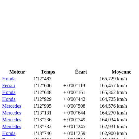
Moteur
Temps
Écart
Moyenne
Honda
1'12"487
165,729 km/h
Ferrari
1'12"606
+ 0'00"119
165,457 km/h
Honda
1'12"648
+ 0'00"161
165,362 km/h
Honda
1'12"929
+ 0'00"442
164,725 km/h
Mercedes
1'12"995
+ 0'00"508
164,576 km/h
Mercedes
1'13"131
+ 0'00"644
164,270 km/h
Mercedes
1'13"236
+ 0'00"749
164,034 km/h
Mercedes
1'13"732
+ 0'01"245
162,931 km/h
Honda
1'13"746
+ 0'01"259
162,900 km/h