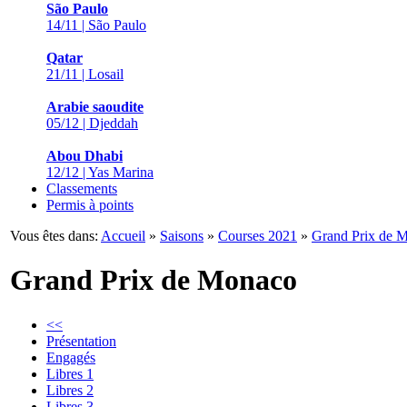
São Paulo
14/11 | São Paulo
Qatar
21/11 | Losail
Arabie saoudite
05/12 | Djeddah
Abou Dhabi
12/12 | Yas Marina
Classements
Permis à points
Vous êtes dans:
Accueil
»
Saisons
»
Courses 2021
»
Grand Prix de 
Grand Prix de Monaco
<<
Présentation
Engagés
Libres 1
Libres 2
Libres 3