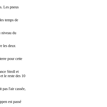
és. Les pneus
 des temps de
u niveau du
re les deux
terre pour cette
nce Stroll et
t le reste des 10
 pas l'air cassée,
ppen est passé