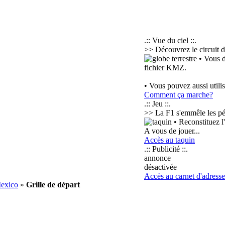
.:: Vue du ciel ::.
>> Découvrez le circuit d
• Vous d
fichier KMZ.
• Vous pouvez aussi utili
Comment ça marche?
.:: Jeu ::.
>> La F1 s'emmêle les pé
• Reconstituez l
A vous de jouer...
Accès au taquin
.:: Publicité ::.
annonce
désactivée
Accès au carnet d'adresse
Mexico
»
Grille de départ