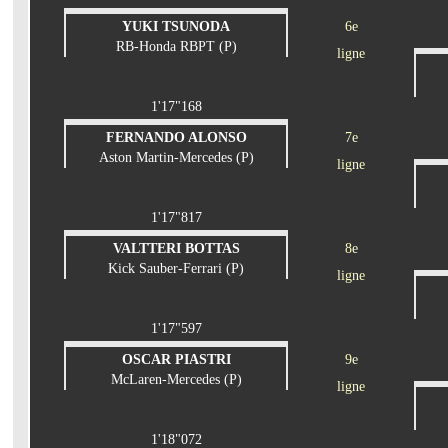
YUKI TSUNODA
6e
RB-Honda RBPT (P)
ligne
1'17"168
FERNANDO ALONSO
7e
Aston Martin-Mercedes (P)
ligne
1'17"817
VALTTERI BOTTAS
8e
Kick Sauber-Ferrari (P)
ligne
1'17"597
OSCAR PIASTRI
9e
McLaren-Mercedes (P)
ligne
1'18"072