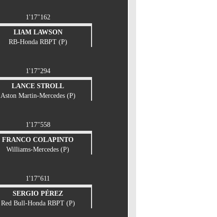
1'17"162
LIAM LAWSON
RB-Honda RBPT (P)
1'17"294
LANCE STROLL
Aston Martin-Mercedes (P)
1'17"558
FRANCO COLAPINTO
Williams-Mercedes (P)
1'17"611
SERGIO PÉREZ
Red Bull-Honda RBPT (P)