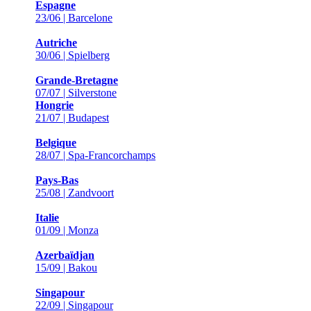
Espagne
23/06 | Barcelone
Autriche
30/06 | Spielberg
Grande-Bretagne
07/07 | Silverstone
Hongrie
21/07 | Budapest
Belgique
28/07 | Spa-Francorchamps
Pays-Bas
25/08 | Zandvoort
Italie
01/09 | Monza
Azerbaïdjan
15/09 | Bakou
Singapour
22/09 | Singapour