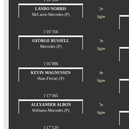
LANDO NORRIS
2e
McLaren-Mercedes (P)
ligne
1'16"356
GEORGE RUSSELL
3e
Mercedes (P)
ligne
1'16"886
KEVIN MAGNUSSEN
4e
Haas-Ferrari (P)
ligne
1'17"065
ALEXANDER ALBON
5e
Williams-Mercedes (P)
ligne
1'17"129