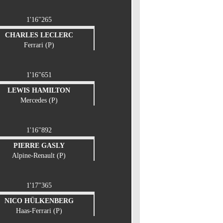
1'16"265
CHARLES LECLERC
Ferrari (P)
1'16"651
LEWIS HAMILTON
Mercedes (P)
1'16"892
PIERRE GASLY
Alpine-Renault (P)
1'17"365
NICO HÜLKENBERG
Haas-Ferrari (P)