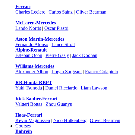
Ferrari
Charles Leclerc
|
Carlos Sainz
|
Oliver Bearman
McLaren-Mercedes
Lando Norris
|
Oscar Piastri
Aston Martin-Mercedes
Fernando Alonso
|
Lance Stroll
Alpine-Renault
Esteban Ocon
|
Pierre Gasly
|
Jack Doohan
Williams-Mercedes
Alexander Albon
|
Logan Sargeant
|
Franco Colapinto
RB-Honda RBPT
Yuki Tsunoda
|
Daniel Ricciardo
|
Liam Lawson
Kick Sauber-Ferrari
Valtteri Bottas
|
Zhou Guanyu
Haas-Ferrari
Kevin Magnussen
|
Nico Hülkenberg
|
Oliver Bearman
Courses
Bahreïn