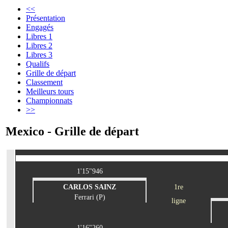
<<
Présentation
Engagés
Libres 1
Libres 2
Libres 3
Qualifs
Grille de départ
Classement
Meilleurs tours
Championnats
>>
Mexico - Grille de départ
1'15"946
CARLOS SAINZ
1re
Ferrari (P)
ligne
1'16"260