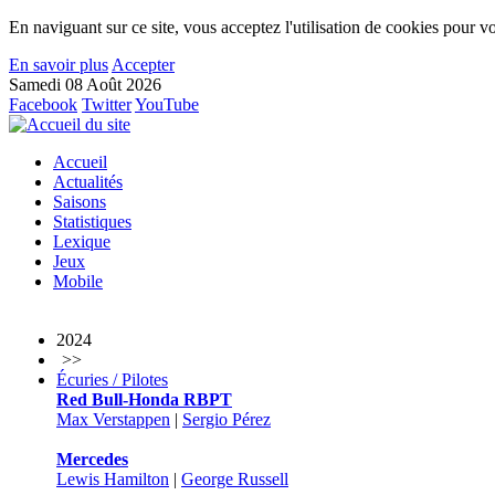
En naviguant sur ce site, vous acceptez l'utilisation de cookies pour vo
En savoir plus
Accepter
Samedi 08 Août 2026
Facebook
Twitter
YouTube
Accueil
Actualités
Saisons
Statistiques
Lexique
Jeux
Mobile
2024
>>
Écuries / Pilotes
Red Bull-Honda RBPT
Max Verstappen
|
Sergio Pérez
Mercedes
Lewis Hamilton
|
George Russell