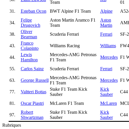
Team
01
31.
Esteban Ocon
BWT Alpine F1 Team
Alpine
A52
Felipe
Aston Martin Aramco F1
Aston
34.
AM
Drugovich
Team
Martin
Oliver
38.
Scuderia Ferrari
Ferrari
SF-2
Bearman
Franco
43.
Williams Racing
Williams
FW4
Colapinto
Lewis
Mercedes-AMG Petronas
44.
Mercedes
F1 
Hamilton
F1 Team
55.
Carlos Sainz
Scuderia Ferrari
Ferrari
SF-2
Mercedes-AMG Petronas
63.
George Russell
Mercedes
F1 
F1 Team
Stake F1 Team Kick
Kick
77.
Valtteri Bottas
C44
Sauber
Sauber
81.
Oscar Piastri
McLaren F1 Team
McLaren
MCL
Robert
Stake F1 Team Kick
Kick
97.
C44
Shwartzman
Sauber
Sauber
Rubriques