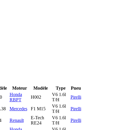
èle
Moteur
Modèle
Type
Pneu
Honda
V6 1.6l
0
H002
Pirelli
RBPT
T/H
V6 1.6l
38
Mercedes
F1 M15
Pirelli
T/H
E-Tech
V6 1.6l
4
Renault
Pirelli
RE24
T/H
Honda
V6 1.6l