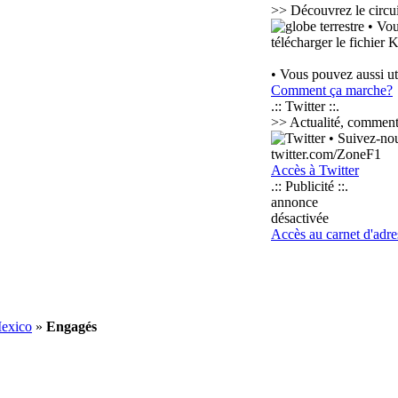
>> Découvrez le circui
• Vou
télécharger le fichier
• Vous pouvez aussi ut
Comment ça marche?
.:: Twitter ::.
>> Actualité, commentai
• Suivez-nous
twitter.com/ZoneF1
Accès à Twitter
.:: Publicité ::.
annonce
désactivée
Accès au carnet d'adre
Mexico
»
Engagés