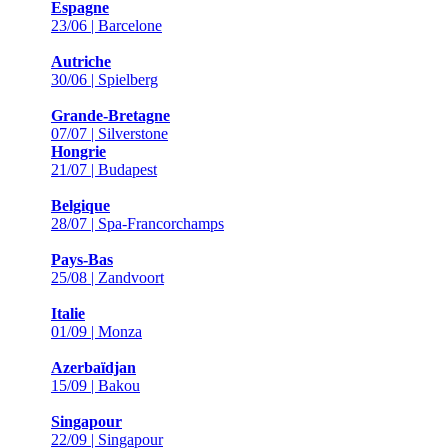
Espagne
23/06 | Barcelone
Autriche
30/06 | Spielberg
Grande-Bretagne
07/07 | Silverstone
Hongrie
21/07 | Budapest
Belgique
28/07 | Spa-Francorchamps
Pays-Bas
25/08 | Zandvoort
Italie
01/09 | Monza
Azerbaïdjan
15/09 | Bakou
Singapour
22/09 | Singapour