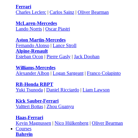
Ferrari
Charles Leclerc
|
Carlos Sainz
|
Oliver Bearman
McLaren-Mercedes
Lando Norris
|
Oscar Piastri
Aston Martin-Mercedes
Fernando Alonso
|
Lance Stroll
Alpine-Renault
Esteban Ocon
|
Pierre Gasly
|
Jack Doohan
Williams-Mercedes
Alexander Albon
|
Logan Sargeant
|
Franco Colapinto
RB-Honda RBPT
Yuki Tsunoda
|
Daniel Ricciardo
|
Liam Lawson
Kick Sauber-Ferrari
Valtteri Bottas
|
Zhou Guanyu
Haas-Ferrari
Kevin Magnussen
|
Nico Hülkenberg
|
Oliver Bearman
Courses
Bahreïn