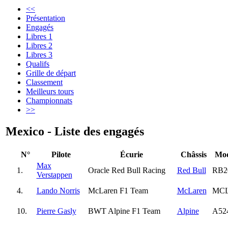
<<
Présentation
Engagés
Libres 1
Libres 2
Libres 3
Qualifs
Grille de départ
Classement
Meilleurs tours
Championnats
>>
Mexico - Liste des engagés
N°
Pilote
Écurie
Châssis
Mod
Max
1.
Oracle Red Bull Racing
Red Bull
RB2
Verstappen
4.
Lando Norris
McLaren F1 Team
McLaren
MCL
10.
Pierre Gasly
BWT Alpine F1 Team
Alpine
A52