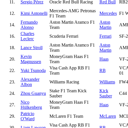
11.
Sergio Pérez
Oracle Red Bull Racing
Red Bull
RB2
Mercedes-AMG Petronas
12.
Kimi Antonelli
Mercedes
F1 
F1 Team
Fernando
Aston Martin Aramco F1
Aston
14.
AM
Alonso
Team
Martin
Charles
16.
Scuderia Ferrari
Ferrari
SF-2
Leclerc
Aston Martin Aramco F1
Aston
18.
Lance Stroll
AM
Team
Martin
Kevin
MoneyGram Haas F1
20.
Haas
VF-
Magnussen
Team
Visa Cash App RB F1
VC
22.
Yuki Tsunoda
RB
Team
01
Alexander
23.
Williams Racing
Williams
FW4
Albon
Stake F1 Team Kick
Kick
24.
Zhou Guanyu
C44
Sauber
Sauber
Nico
MoneyGram Haas F1
27.
Haas
VF-
Hülkenberg
Team
Patricio
29.
McLaren F1 Team
McLaren
MCL
O'Ward
Visa Cash App RB F1
VC
30.
Liam Lawson
RB