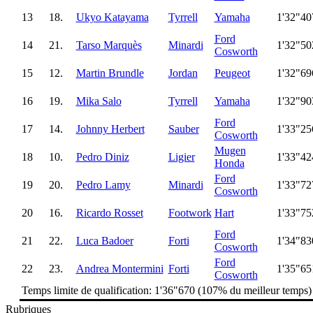
13
18.
Ukyo Katayama
Tyrrell
Yamaha
1'32"40
Ford
14
21.
Tarso Marquès
Minardi
1'32"50
Cosworth
15
12.
Martin Brundle
Jordan
Peugeot
1'32"69
16
19.
Mika Salo
Tyrrell
Yamaha
1'32"90
Ford
17
14.
Johnny Herbert
Sauber
1'33"25
Cosworth
Mugen
18
10.
Pedro Diniz
Ligier
1'33"42
Honda
Ford
19
20.
Pedro Lamy
Minardi
1'33"72
Cosworth
20
16.
Ricardo Rosset
Footwork
Hart
1'33"75
Ford
21
22.
Luca Badoer
Forti
1'34"83
Cosworth
Ford
22
23.
Andrea Montermini
Forti
1'35"65
Cosworth
Temps limite de qualification: 1'36"670 (107% du meilleur temps)
Rubriques