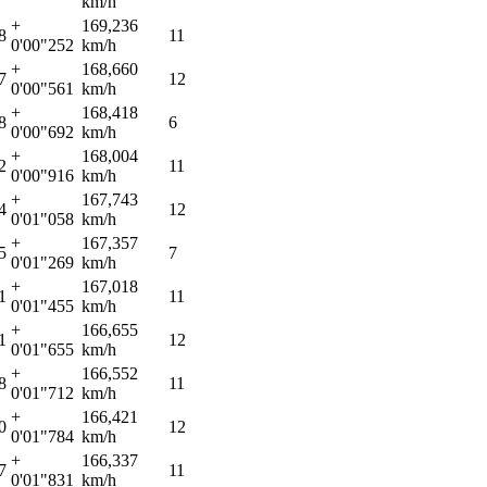
km/h
+
169,236
8
11
0'00"252
km/h
+
168,660
7
12
0'00"561
km/h
+
168,418
8
6
0'00"692
km/h
+
168,004
2
11
0'00"916
km/h
+
167,743
4
12
0'01"058
km/h
+
167,357
5
7
0'01"269
km/h
+
167,018
1
11
0'01"455
km/h
+
166,655
1
12
0'01"655
km/h
+
166,552
8
11
0'01"712
km/h
+
166,421
0
12
0'01"784
km/h
+
166,337
7
11
0'01"831
km/h