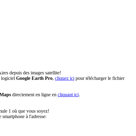
res depuis des images satellite!
 logiciel
Google Earth Pro
,
cliquez ici
pour télécharger le fichier
 Maps
directement en ligne en
cliquant ici
.
rmule 1 où que vous soyez!
 smartphone à l'adresse: