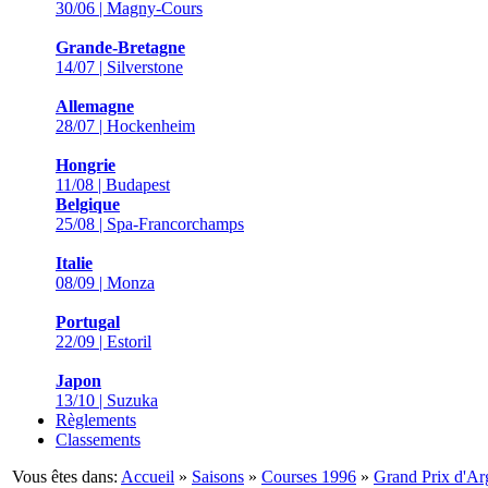
30/06 | Magny-Cours
Grande-Bretagne
14/07 | Silverstone
Allemagne
28/07 | Hockenheim
Hongrie
11/08 | Budapest
Belgique
25/08 | Spa-Francorchamps
Italie
08/09 | Monza
Portugal
22/09 | Estoril
Japon
13/10 | Suzuka
Règlements
Classements
Vous êtes dans:
Accueil
»
Saisons
»
Courses 1996
»
Grand Prix d'Ar