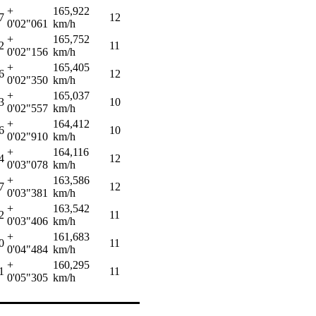
+
165,922
7
12
0'02"061
km/h
+
165,752
2
11
0'02"156
km/h
+
165,405
6
12
0'02"350
km/h
+
165,037
3
10
0'02"557
km/h
+
164,412
6
10
0'02"910
km/h
+
164,116
4
12
0'03"078
km/h
+
163,586
7
12
0'03"381
km/h
+
163,542
2
11
0'03"406
km/h
+
161,683
0
11
0'04"484
km/h
+
160,295
1
11
0'05"305
km/h