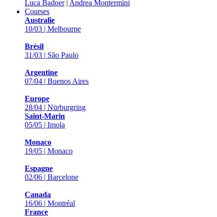
Luca Badoer
|
Andrea Montermini
Courses
Australie
10/03 | Melbourne
Brésil
31/03 | São Paulo
Argentine
07/04 | Buenos Aires
Europe
28/04 | Nürburgring
Saint-Marin
05/05 | Imola
Monaco
19/05 | Monaco
Espagne
02/06 | Barcelone
Canada
16/06 | Montréal
France