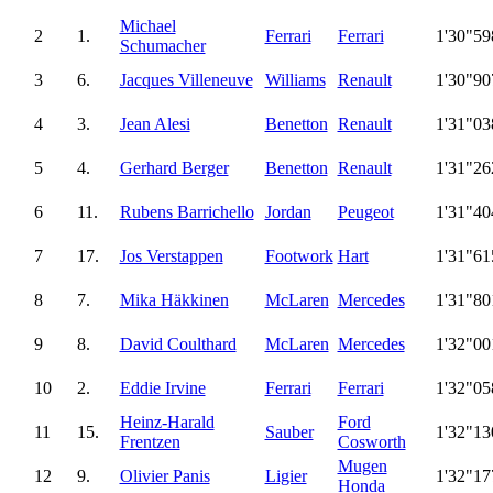
Michael
2
1.
Ferrari
Ferrari
1'30"59
Schumacher
3
6.
Jacques Villeneuve
Williams
Renault
1'30"90
4
3.
Jean Alesi
Benetton
Renault
1'31"03
5
4.
Gerhard Berger
Benetton
Renault
1'31"26
6
11.
Rubens Barrichello
Jordan
Peugeot
1'31"40
7
17.
Jos Verstappen
Footwork
Hart
1'31"61
8
7.
Mika Häkkinen
McLaren
Mercedes
1'31"80
9
8.
David Coulthard
McLaren
Mercedes
1'32"00
10
2.
Eddie Irvine
Ferrari
Ferrari
1'32"05
Heinz-Harald
Ford
11
15.
Sauber
1'32"13
Frentzen
Cosworth
Mugen
12
9.
Olivier Panis
Ligier
1'32"17
Honda