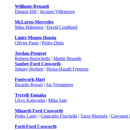
Williams-Renault
Damon Hill
|
Jacques Villeneuve
McLaren-Mercedes
Mika Häkkinen
|
David Coulthard
Ligier-Mugen Honda
Olivier Panis
|
Pedro Diniz
Jordan-Peugeot
Rubens Barrichello
|
Martin Brundle
Sauber-Ford Cosworth
Johnny Herbert
|
Heinz-Harald Frentzen
Footwork-Hart
Ricardo Rosset
|
Jos Verstappen
Tyrrell-Yamaha
Ukyo Katayama
|
Mika Salo
Minardi-Ford Cosworth
Pedro Lamy
|
Giancarlo Fisichella
|
Tarso Marquès
|
Giovanni 
Forti-Ford Cosworth