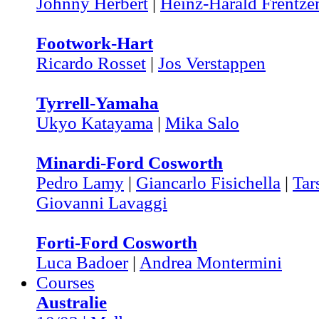
Johnny Herbert
|
Heinz-Harald Frentze
Footwork-Hart
Ricardo Rosset
|
Jos Verstappen
Tyrrell-Yamaha
Ukyo Katayama
|
Mika Salo
Minardi-Ford Cosworth
Pedro Lamy
|
Giancarlo Fisichella
|
Tar
Giovanni Lavaggi
Forti-Ford Cosworth
Luca Badoer
|
Andrea Montermini
Courses
Australie