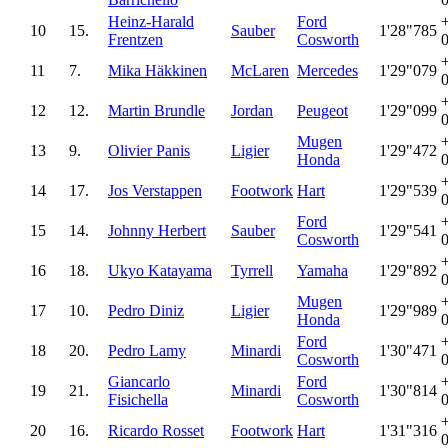
Heinz-Harald
Ford
10
15.
Sauber
1'28"785
Frentzen
Cosworth
11
7.
Mika Häkkinen
McLaren
Mercedes
1'29"079
12
12.
Martin Brundle
Jordan
Peugeot
1'29"099
Mugen
13
9.
Olivier Panis
Ligier
1'29"472
Honda
14
17.
Jos Verstappen
Footwork
Hart
1'29"539
Ford
15
14.
Johnny Herbert
Sauber
1'29"541
Cosworth
16
18.
Ukyo Katayama
Tyrrell
Yamaha
1'29"892
Mugen
17
10.
Pedro Diniz
Ligier
1'29"989
Honda
Ford
18
20.
Pedro Lamy
Minardi
1'30"471
Cosworth
Giancarlo
Ford
19
21.
Minardi
1'30"814
Fisichella
Cosworth
20
16.
Ricardo Rosset
Footwork
Hart
1'31"316