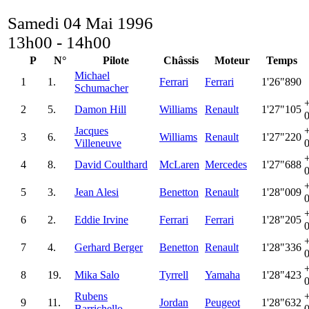
Samedi 04 Mai 1996
13h00 - 14h00
P
N°
Pilote
Châssis
Moteur
Temps
Michael
1
1.
Ferrari
Ferrari
1'26"890
Schumacher
2
5.
Damon Hill
Williams
Renault
1'27"105
Jacques
3
6.
Williams
Renault
1'27"220
Villeneuve
4
8.
David Coulthard
McLaren
Mercedes
1'27"688
5
3.
Jean Alesi
Benetton
Renault
1'28"009
6
2.
Eddie Irvine
Ferrari
Ferrari
1'28"205
7
4.
Gerhard Berger
Benetton
Renault
1'28"336
8
19.
Mika Salo
Tyrrell
Yamaha
1'28"423
Rubens
9
11.
Jordan
Peugeot
1'28"632
Barrichello