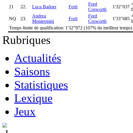
Ford
21
22.
Luca Badoer
Forti
1'32"037
Cosworth
Andrea
Ford
NQ
23.
Forti
1'33"685
Montermini
Cosworth
Temps limite de qualification: 1'32"972 (107% du meilleur temps)
Rubriques
Actualités
Saisons
Statistiques
Lexique
Jeux