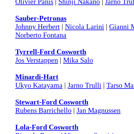
Olivier Panis
|
Shinji Nakano
|
Jarno Trul
Sauber-Petronas
Johnny Herbert
|
Nicola Larini
|
Gianni M
Norberto Fontana
Tyrrell-Ford Cosworth
Jos Verstappen
|
Mika Salo
Minardi-Hart
Ukyo Katayama
|
Jarno Trulli
|
Tarso Ma
Stewart-Ford Cosworth
Rubens Barrichello
|
Jan Magnussen
Lola-Ford Cosworth