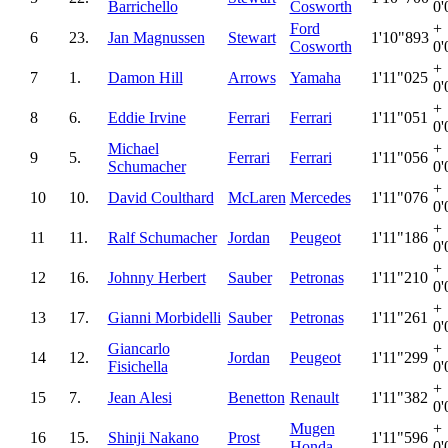
Barrichello
Cosworth
0'
Ford
+
6
23.
Jan Magnussen
Stewart
1'10"893
Cosworth
0'
+
7
1.
Damon Hill
Arrows
Yamaha
1'11"025
0'
+
8
6.
Eddie Irvine
Ferrari
Ferrari
1'11"051
0'
Michael
+
9
5.
Ferrari
Ferrari
1'11"056
Schumacher
0'
+
10
10.
David Coulthard
McLaren
Mercedes
1'11"076
0'
+
11
11.
Ralf Schumacher
Jordan
Peugeot
1'11"186
0'
+
12
16.
Johnny Herbert
Sauber
Petronas
1'11"210
0'
+
13
17.
Gianni Morbidelli
Sauber
Petronas
1'11"261
0'
Giancarlo
+
14
12.
Jordan
Peugeot
1'11"299
Fisichella
0'
+
15
7.
Jean Alesi
Benetton
Renault
1'11"382
0'
Mugen
+
16
15.
Shinji Nakano
Prost
1'11"596
Honda
0'