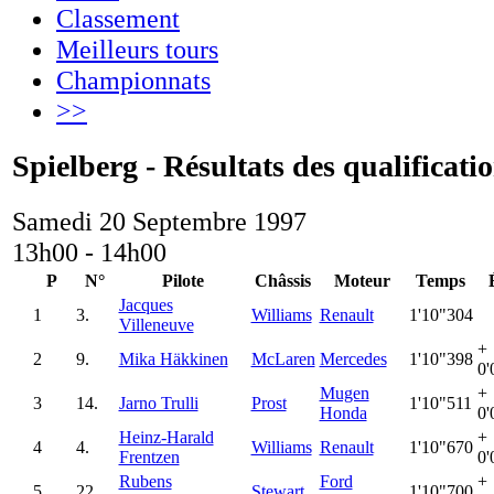
Classement
Meilleurs tours
Championnats
>>
Spielberg - Résultats des qualificati
Samedi 20 Septembre 1997
13h00 - 14h00
P
N°
Pilote
Châssis
Moteur
Temps
Jacques
1
3.
Williams
Renault
1'10"304
Villeneuve
+
2
9.
Mika Häkkinen
McLaren
Mercedes
1'10"398
0'
Mugen
+
3
14.
Jarno Trulli
Prost
1'10"511
Honda
0'
Heinz-Harald
+
4
4.
Williams
Renault
1'10"670
Frentzen
0'
Rubens
Ford
+
5
22.
Stewart
1'10"700