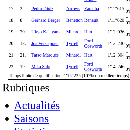
+
17
2.
Pedro Diniz
Arrows
Yamaha
1'11"615
0'
+
18
8.
Gerhard Berger
Benetton
Renault
1'11"620
0'
+
19
20.
Ukyo Katayama
Minardi
Hart
1'12"036
0'
Ford
+
20
18.
Jos Verstappen
Tyrrell
1'12"230
Cosworth
0'
+
21
21.
Tarso Marquès
Minardi
Hart
1'12"304
0'
Ford
+
22
19.
Mika Salo
Tyrrell
1'14"246
Cosworth
0'
Temps limite de qualification: 1'15"225 (107% du meilleur temps)
Rubriques
Actualités
Saisons