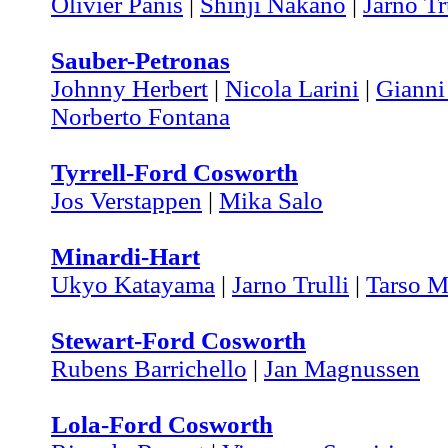
Olivier Panis
|
Shinji Nakano
|
Jarno Tr
Sauber-Petronas
Johnny Herbert
|
Nicola Larini
|
Gianni
Norberto Fontana
Tyrrell-Ford Cosworth
Jos Verstappen
|
Mika Salo
Minardi-Hart
Ukyo Katayama
|
Jarno Trulli
|
Tarso M
Stewart-Ford Cosworth
Rubens Barrichello
|
Jan Magnussen
Lola-Ford Cosworth