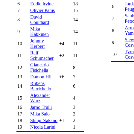
6
Eddie Irvine
18
Jord
6
Peug
7
Olivier Panis
15
Saub
David
7
8
14
Petr
Coulthard
Arr
Mika
8
9
14
Yam
Häkkinen
Stew
Johnny
9
10
+4
11
Cosw
Herbert
Tyrre
Ralf
10
11
+2
11
Cosw
Schumacher
Giancarlo
12
8
Fisichella
13
Damon Hill
+6
7
Rubens
14
6
Barrichello
Alexander
15
4
Wurz
16
Jarno Trulli
3
17
Mika Salo
2
18
Shinji Nakano
+1
2
19
Nicola Larini
1