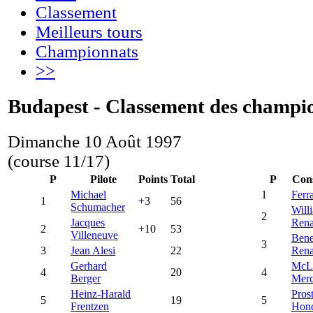
Classement
Meilleurs tours
Championnats
>>
Budapest - Classement des champi
Dimanche 10 Août 1997
(course 11/17)
P
Pilote
Points
Total
P
Con
Michael
1
Ferra
1
+3
56
Schumacher
Will
2
Jacques
Rena
2
+10
53
Villeneuve
Bene
3
3
Jean Alesi
22
Rena
Gerhard
McL
4
20
4
Berger
Merc
Heinz-Harald
Pros
5
19
5
Frentzen
Hon