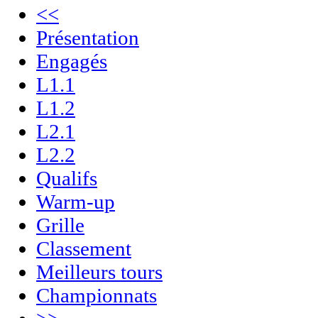
<<
Présentation
Engagés
L1.1
L1.2
L2.1
L2.2
Qualifs
Warm-up
Grille
Classement
Meilleurs tours
Championnats