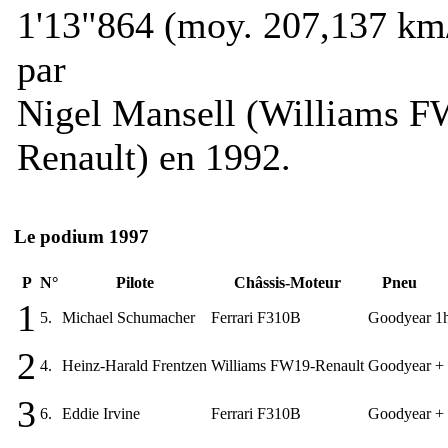
1'13"864 (moy. 207,137 km
par
Nigel Mansell (Williams 
Renault) en 1992.
Le podium 1997
P
N°
Pilote
Châssis-Moteur
Pneu
1
5.
Michael Schumacher
Ferrari F310B
Goodyear
1
2
4.
Heinz-Harald Frentzen
Williams FW19-Renault
Goodyear
+
3
6.
Eddie Irvine
Ferrari F310B
Goodyear
+