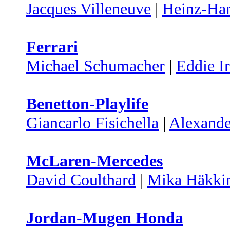
Jacques Villeneuve
|
Heinz-Har
Ferrari
Michael Schumacher
|
Eddie I
Benetton-Playlife
Giancarlo Fisichella
|
Alexand
McLaren-Mercedes
David Coulthard
|
Mika Häkki
Jordan-Mugen Honda