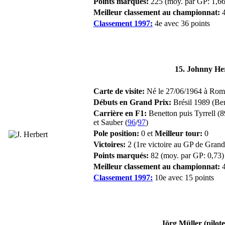
Points marqués:
225 (moy. par GP: 1,66
Meilleur classement au championnat:
4
Classement 1997:
4e avec 36 points
15. Johnny He
Carte de visite:
Né le 27/06/1964 à Romf
Débuts en Grand Prix:
Brésil 1989 (Ben
Carrière en F1:
Benetton puis Tyrrell (8
et Sauber (
96
/
97
)
Pole position:
0 et
Meilleur tour:
0
Victoires:
2 (1re victoire au GP de Gran
Points marqués:
82 (moy. par GP: 0,73)
Meilleur classement au championnat:
4
Classement 1997:
10e avec 15 points
Jörg Müller (pilote