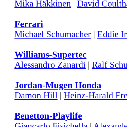
Mika Häkkinen
|
David Coulth
Ferrari
Michael Schumacher
|
Eddie I
Williams-Supertec
Alessandro Zanardi
|
Ralf Sch
Jordan-Mugen Honda
Damon Hill
|
Heinz-Harald Fr
Benetton-Playlife
Giancarlo Fisichella
|
Alexand